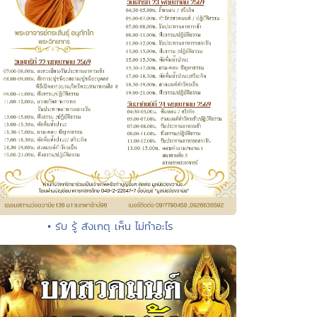
• รับ รู้ สังเกตุ เห็น ไม่ทำอะไร