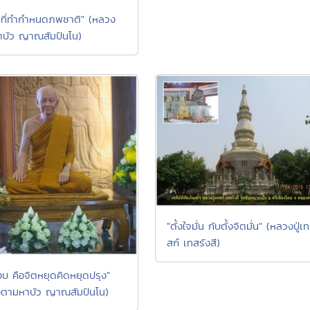
ที่ทำกำหนดภพชาติ" (หลวง
บัว ญาณสัมปันโน)
"ตั้งใจมั่น กับตั้งจิตมั่น" (หลวงปู่เท
สก์ เทสรังสี)
งบ คือจิตหยุดคิดหยุดปรุง"
ตามหาบัว ญาณสัมปันโน)