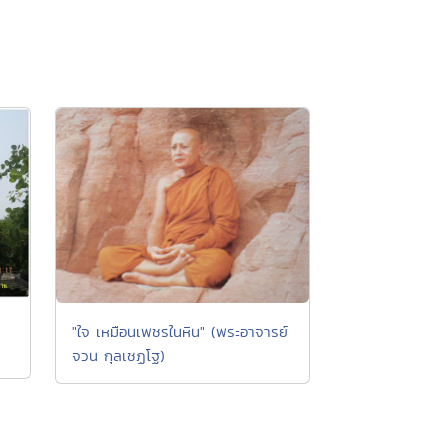
"ใจ เหมือนเพชรในหิน" (พระอาจารย์
จวน กุลเชฏโฐ)