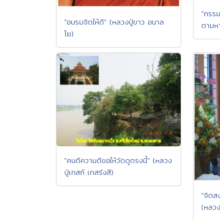
"กรรม
"อบรมจิตให้ดี" (หลวงปู่ขาว อนาล
ตามหา
โย)
"คนดีความดีขอให้วัดดูตรงนี้" (หลวง
ปู่เทสก์ เทสรังสี)
"จิตส
(หลวง