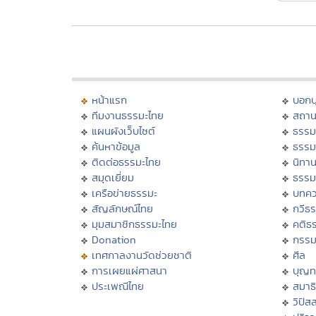
หน้าแรก
บอก
ทีมงานธรรมะไทย
สถาน
แผนผังเว็บไซต์
ธรรม
ค้นหาข้อมูล
ธรรม
ติดต่อธรรมะไทย
นิทาน
สมุดเยี่ยม
ธรรม
เครือข่ายธรรมะ
บทคว
สัญลักษณ์ไทย
กวีธ
มุมสมาชิกธรรมะไทย
คติธ
Donation
กรร
เทศกาลงานวัดช่วยชาติ
ศีล
การเผยแผ่ศาสนา
บุญท
ประเพณีไทย
สมาธิ
วิปัส