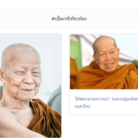
#เนื้อหาที่เกี่ยวข้อง
"ให้พยายามภาวนา" (หลวงปู่เหรี
วรลาโภ)