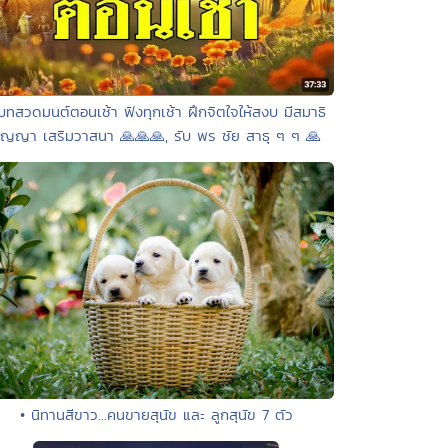
บทสวดมนต์ตอนเช้า ฟังทุกเช้า ฝึกจิตใจให้สงบ มีสมาธิ
ัญญา เสริมวาสนา 🙏🙏🙏, รับ พร ชัย สาธุ ๆ ๆ 🙏
• นิทานสีขาว...คนขายสุนัข และ ลูกสุนัข 7 ตัว