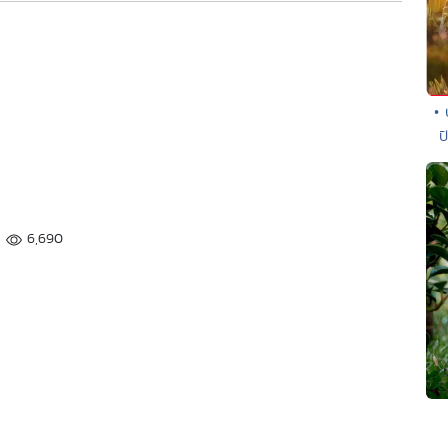
• 
ป
6,690