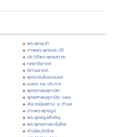
พระพุทธเจ้า
ภาพพระพุทธประวัติ
ประวัติพระพุทธสาวก
ทศชาติชาดก
นิทานชาดก
พุทธวจนในธรรมบท
มงคล ๓๘ ประการ
พุทธศาสนสุภาษิต
พุทธศาสนสุภาษิต ๖๒๑
สังเวชนียสถาน ๔ ตำบล
ปางพระพุทธรูป
พระพุทธรูปสำคัญ
พระพุทธศาสนาในไทย
ทำเนียบวัดไทย