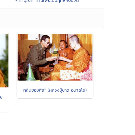
• ทำบุญทำทานเพื่อเป็นกุศลกับชีวิต
"กลิ่นของศีล" (หลวงปู่ขาว อนาลโย)
ยญ