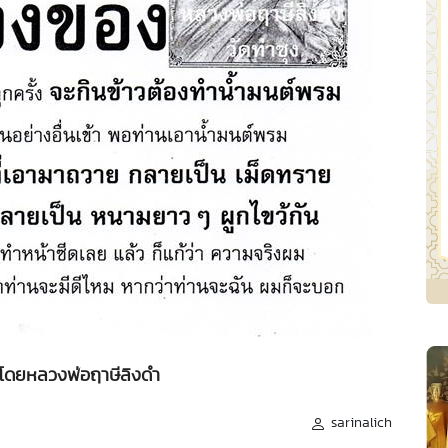
โดยหลวงพ่อฤาษีลิงดำ
sarinalich