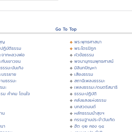
Go To Top
บุญ
พระพุทธศาสนา
ปฏิบัติธรรม
พระไตรปิฏก
ะจากหลวงพ่อ
หัวข้อธรรม
ะกับเยาวชน
พจนานุกรมพุทธศาสน์
ธรรมะบันเทิง
มิลินทปัญหา
ะบรรยาย
เสียงธรรม
ามธรรมะ
สถานีเพลงธรรมะ
รรมะ
เพลงธรรมะ/ดนตรีสมาธิ
รรม คำคม โดนใจ
ธรรมะปฏิบัติ
ม
คลังแสงแห่งธรรม
บทสวดมนต์
าน
หลักธรรมนำสุขฯ
กรรมฐานประจำวันเกิด
สนา
ฮีต ๑๒ คอง ๑๔