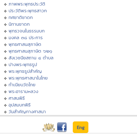
ภาพพระพุทธประวัติ
ประวัติพระพุทธสาวก
ทศชาติชาดก
นิทานชาดก
พุทธวจนในธรรมบท
มงคล ๓๘ ประการ
พุทธศาสนสุภาษิต
พุทธศาสนสุภาษิต ๖๒๑
สังเวชนียสถาน ๔ ตำบล
ปางพระพุทธรูป
พระพุทธรูปสำคัญ
พระพุทธศาสนาในไทย
ทำเนียบวัดไทย
พระอารามหลวง
ศาสนพิธี
อุปสมบทพิธี
วันสำคัญทางศาสนา
Eng