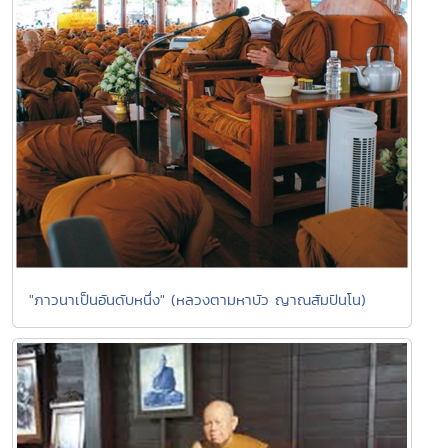
"ภาวนาเป็นอันดับหนึ่ง" (หลวงตามหาบัว ญาณสัมปันโน)