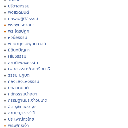
ปริวาสกรรม
ฟังสวดมนต์
คอร์สปฏิบัติธรรม
พระพุทธศาสนา
พระไตรปิฏก
หัวข้อธรรม
พจนานุกรมพุทธศาสน์
มิลินทปัญหา
เสียงธรรม
สถานีเพลงธรรมะ
เพลงธรรมะ/ดนตรีสมาธิ
ธรรมะปฏิบัติ
คลังแสงแห่งธรรม
บทสวดมนต์
หลักธรรมนำสุขฯ
กรรมฐานประจำวันเกิด
ฮีต ๑๒ คอง ๑๔
งานบุญประจำปี
ประเพณีทั่วไทย
พระพุทธเจ้า