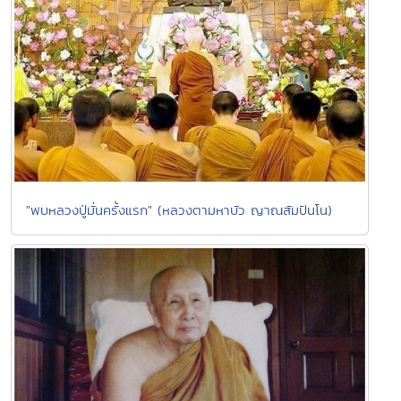
"พบหลวงปู่มั่นครั้งแรก" (หลวงตามหาบัว ญาณสัมปันโน)