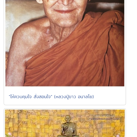
"ให้ควบคุมใจ สั่งสอนใจ" (หลวงปู่ขาว อนาลโย)