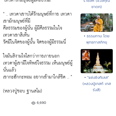
"เทวดารักมนุษย์ผู้มีศีลธรรม"
ราชสีห์ (ชวสกุณ
ชาดก)
" .. เทวดาเขาบ่ได้รักมนุษย์ที่กาย เทวดา
เขามักมนุษย์ที่มี
ศีลธรรมของผู้นั่น ผู้มีศีลธรรมในใจ
เทวดาเขาสิเห็น
• ธรรมทาน โดย
รัศมีในจิตของผู้นั้น จิตของผู้มีธรรมนี่
พุทธทาสภิกขุ
ใจมันสิงามใจใสกว่ากายภายนอก
เทวดาผู้เขามีใจทิพย์ใจธรรม เห็นมนุษย์ผู้
นั่นแล้ว
เขากะฮักกะหอม อยากเข้ามาใกล้ชิด .. "
• "แย่งชิงกิเลส"
(หลวงปู่เทสก์ เทส
(หลวงปู่ชอบ ฐานสโม)
รังสี)
6,690