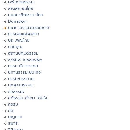
เครือข่ายธรรมะ
สัญลักษณ์ไทย
มุมสมาชิกธรรมะไทย
Donation
เทศกาลงานวัดช่วยชาติ
การเผยแผ่ศาสนา
ประเพณีไทย
บอกบุญ
สถานปฏิบัติธรรม
ธรรมะจากหลวงพ่อ
ธรรมะกับเยาวชน
นิทานธรรมะบันเทิง
ธรรมะบรรยาย
บทความธรรมะ
กวีธรรมะ
คติธรรม คำคม โดนใจ
กรรม
ศีล
บุญทาน
สมาธิ
วิปัสสนา