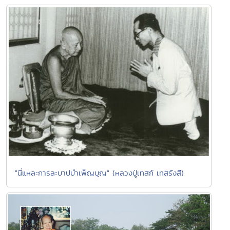
"นี่แหละการละบาปบำเพ็ญบุญ" (หลวงปู่เทสก์ เทสรังสี)