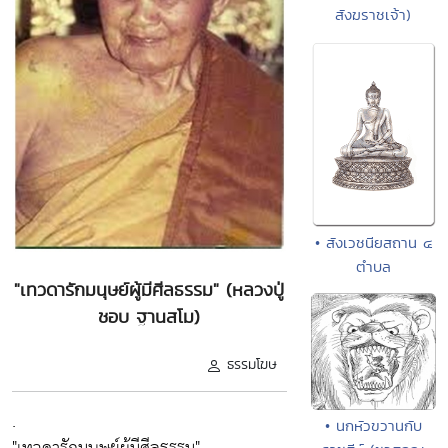
สังฆราชเจ้า)
• สังเวชนียสถาน ๔
ตำบล
"เทวดารักมนุษย์ผู้มีศีลธรรม" (หลวงปู่
ชอบ ฐานสโม)
ธรรมโฆษ
.
• นกหัวขวานกับ