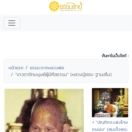
ค้นหาในเว็บไซต์ :
หน้าแรก
ธรรมะจากหลวงพ่อ
"เทวดารักมนุษย์ผู้มีศีลธรรม" (หลวงปู่ชอบ ฐานสโม)
• "บัณฑิตจะเพ่งโทษ
ตนเอง" (สมเด็จพระ