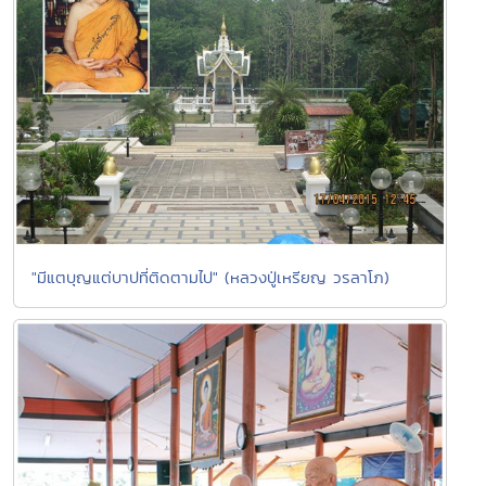
"มีแตบุญแต่บาปที่ติดตามไป" (หลวงปู่เหรียญ วรลาโภ)