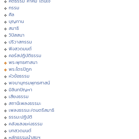
คติธรรม คำคม โดนใจ
กรรม
ศีล
บุญทาน
สมาธิ
วิปัสสนา
ปริวาสกรรม
ฟังสวดมนต์
คอร์สปฏิบัติธรรม
พระพุทธศาสนา
พระไตรปิฏก
หัวข้อธรรม
พจนานุกรมพุทธศาสน์
มิลินทปัญหา
เสียงธรรม
สถานีเพลงธรรมะ
เพลงธรรมะ/ดนตรีสมาธิ
ธรรมะปฏิบัติ
คลังแสงแห่งธรรม
บทสวดมนต์
หลักธรรมนำสุขฯ