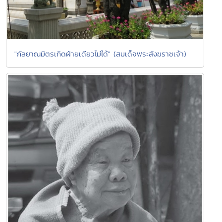
"กัลยาณมิตรเกิดฝ่ายเดียวไม่ได้" (สมเด็จพระสังฆราชเจ้า)