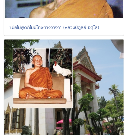
"เมื่อไม่พูดก็ไมมืโทษทางวาจา" (หลวงป่ดูลย์ อตุโล)