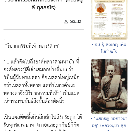
ลี กุสลธโร)
วิริยะ12
.
"
วิบากกรรมที่เท้าหลวงตาฯ"
• รับ รู้ สังเกตุ เห็น
ไม่ทำอะไร
" .. แล้วคิดไปถึงองค์หลวงตามหาบัว ที่
องค์หลวงปู่ลีเล่าเสมออย่างชื่นชมว่า
"เป็นผู้มีมหาเมตตา คือเมตตาใหญ่เหนือ
กว่าเมตตาทั้งหลาย แต่ทำไมองค์พระ
หลวงตาจึงมีวิบากกรรมที่เท้า"
เป็นแผล
เน่าทรมานขันธ์ถึงขั้นต้องตัดนิ้ว
เป็นแผลติดเชื้อกินลึกเข้าไปถึงกระดูก ได้
• "มีสติอยู่ คือภาวนา
รับทุกขเวทนาทางกายและลูกศิษย์ก็คิด
อยู่" (หลวงปู่ชา สุภ