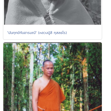
"มันทุกข์กับอารมณ์" (หลวงปู่ลี กุสลธโร)