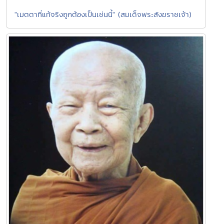
"เมตตาที่แท้จริงถูกต้องเป็นเช่นนี้" (สมเด็จพระสังฆราชเจ้า)