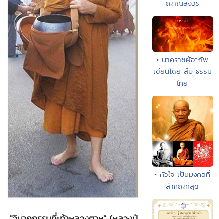
ญาณสังวร
• นาคราชผู้อาภัพ
เขียนโดย สืบ ธรรม
ไทย
• หัวใจ เป็นมงคลที่
สำคัญที่สุด
."วิบากกรรมที่เท้าหลวงตาฯ" (หลวงปู่