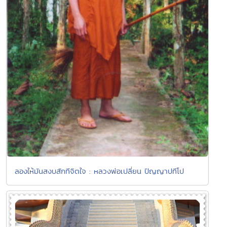
ลองให้มันสงบสักทีจิตใจ : หลวงพ่อเปลี่ยน ปัญญาปทีโป