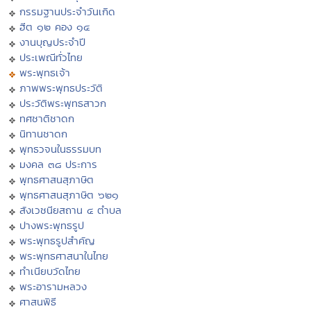
กรรมฐานประจำวันเกิด
ฮีต ๑๒ คอง ๑๔
งานบุญประจำปี
ประเพณีทั่วไทย
พระพุทธเจ้า
ภาพพระพุทธประวัติ
ประวัติพระพุทธสาวก
ทศชาติชาดก
นิทานชาดก
พุทธวจนในธรรมบท
มงคล ๓๘ ประการ
พุทธศาสนสุภาษิต
พุทธศาสนสุภาษิต ๖๒๑
สังเวชนียสถาน ๔ ตำบล
ปางพระพุทธรูป
พระพุทธรูปสำคัญ
พระพุทธศาสนาในไทย
ทำเนียบวัดไทย
พระอารามหลวง
ศาสนพิธี