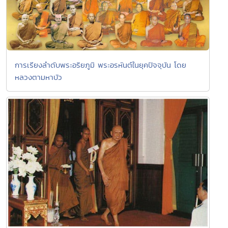
การเรียงลำดับพระอริยภูมิ พระอรหันต์ในยุคปัจจุบัน โดย
หลวงตามหาบัว