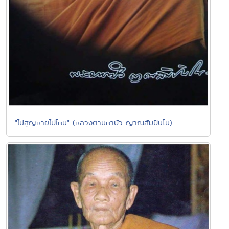
"ไม่สูญหายไปไหน" (หลวงตามหาบัว ญาณสัมปันโน)