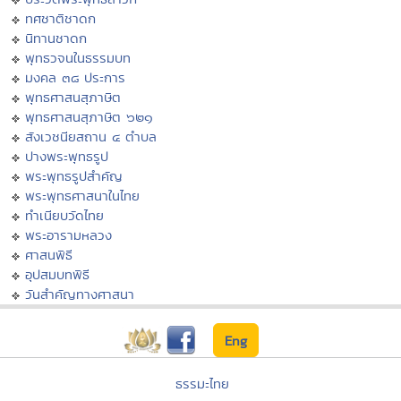
ทศชาติชาดก
นิทานชาดก
พุทธวจนในธรรมบท
มงคล ๓๘ ประการ
พุทธศาสนสุภาษิต
พุทธศาสนสุภาษิต ๖๒๑
สังเวชนียสถาน ๔ ตำบล
ปางพระพุทธรูป
พระพุทธรูปสำคัญ
พระพุทธศาสนาในไทย
ทำเนียบวัดไทย
พระอารามหลวง
ศาสนพิธี
อุปสมบทพิธี
วันสำคัญทางศาสนา
Eng
ธรรมะไทย