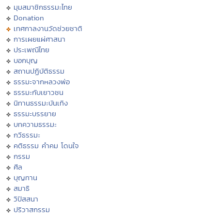
มุมสมาชิกธรรมะไทย
Donation
เทศกาลงานวัดช่วยชาติ
การเผยแผ่ศาสนา
ประเพณีไทย
บอกบุญ
สถานปฏิบัติธรรม
ธรรมะจากหลวงพ่อ
ธรรมะกับเยาวชน
นิทานธรรมะบันเทิง
ธรรมะบรรยาย
บทความธรรมะ
กวีธรรมะ
คติธรรม คำคม โดนใจ
กรรม
ศีล
บุญทาน
สมาธิ
วิปัสสนา
ปริวาสกรรม