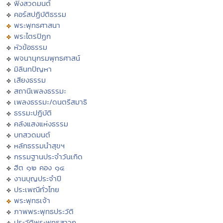
ฟังสวดมนต์
คอร์สปฏิบัติธรรม
พระพุทธศาสนา
พระไตรปิฏก
หัวข้อธรรม
พจนานุกรมพุทธศาสน์
มิลินทปัญหา
เสียงธรรม
สถานีเพลงธรรมะ
เพลงธรรมะ/ดนตรีสมาธิ
ธรรมะปฏิบัติ
คลังแสงแห่งธรรม
บทสวดมนต์
หลักธรรมนำสุขฯ
กรรมฐานประจำวันเกิด
ฮีต ๑๒ คอง ๑๔
งานบุญประจำปี
ประเพณีทั่วไทย
พระพุทธเจ้า
ภาพพระพุทธประวัติ
ประวัติพระพุทธสาวก