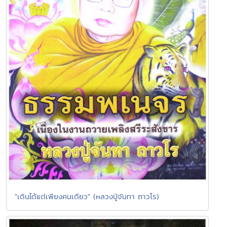
"เดินได้แต่เพียงคนเดียว" (หลวงปู่จันทา ถาวโร)