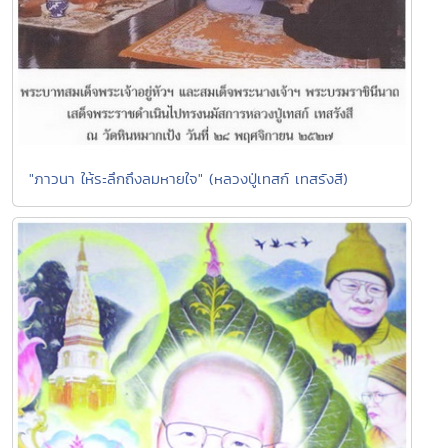
"ภาวนา ให้ระลึกถึงลมหายใจ" (หลวงปู่เทสก์ เทสรังสี)