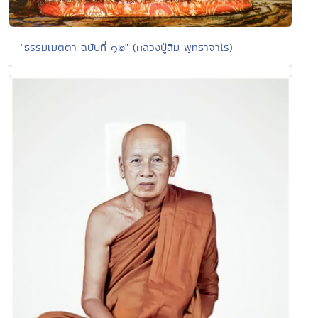
"ธรรมเมตตา ฉบับที่ ๑๒" (หลวงปู่สิม พุทธาจาโร)