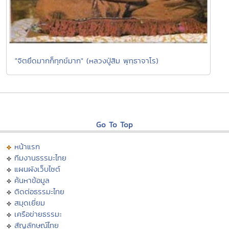
"จิตยึดมากก็ทุกข์มาก" (หลวงปู่สิม พุทฺธาจาโร)
Go To Top
หน้าแรก
ทีมงานธรรมะไทย
แผนผังเว็บไซต์
ค้นหาข้อมูล
ติดต่อธรรมะไทย
สมุดเยี่ยม
เครือข่ายธรรมะ
สัญลักษณ์ไทย