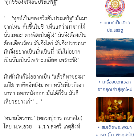
"ทุกข์ของจริงอันประเสริฐ"
" .. "ทุกข์เป็นของจริงอันประเสริฐ" มันมา
• มนุษย์เป็นสัตว์
จากไหน ค้นขึ้นไปซิ "เห็นแต่ว่ามาจากโง่
ประเสริฐ
นั่นแหละ ดวงจิตเป็นผู้โง่" มันจึงต้องเป็น
ต้องเดือนร้อน มันจึงใคร่ มันจึงปรารถนา
มันจึงอยากเป็นนั่นเป็นนี่ "มันไม่อยาก
เป็นนั่นเป็นนี่เพราะเกลียด เพราะชัง"
มันชังมันก็ไม่อยากเป็น "แล้วก็หาของมา
• เครื่องบอกเวลา
แก้ไข หาคิดอีหยังมาทา หนังเหี่ยวก็เอา
จากยุคเก่าสุ่ยุคใหม่
มาทา ลอกหนังออก มันได้กี่วัน มันก็
เหี่ยวอย่างเก่า" .. "
"อนาลโยวาทะ" (หลวงปู่ขาว อนาลโย)
โดย น.พ.อวย – ม.ร.ว.ส่งศรี เกตุสิงห์
• สมเด็จพระพุฒา
จารย์ (โต พฺรหฺมรํสี)