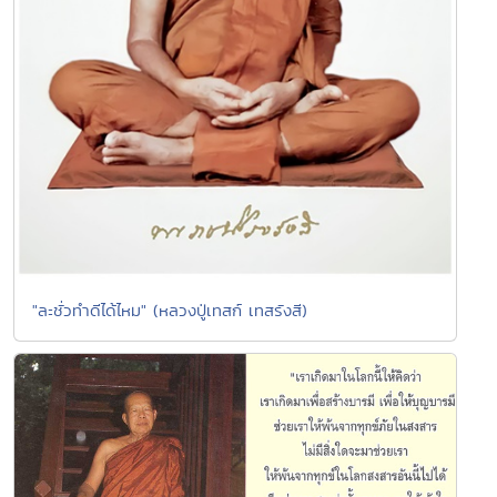
"ละชั่วทำดีได้ไหม" (หลวงปู่เทสก์ เทสรังสี)