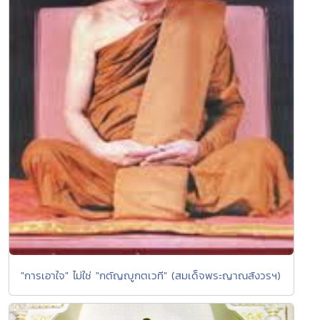
"การเอาใจ" ไม่ใช่ "กตัญญูกตเวที" (สมเด็จพระญาณสังวรฯ)