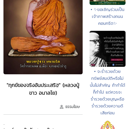
• ✨ขอเชิญร่วมเป็น
เจ้าภาพสร้างถนน
คอนกรีต✨
• จะร่ำรวยด้วย
ทรัพย์สมบัติหรือไม่
"ทุกข์ของจริงอันประเสริฐ" (หลวงปู่
นั้นไม่สำคัญ ถ้าทำได้
ก็ทำไป แต่ควรจะ
ขาว อนาลโย)
ร่ำรวยด้วยบุญหรือ
ร่ำรวยด้วยความดี
ธรรมโฆษ
เสียก่อน
.