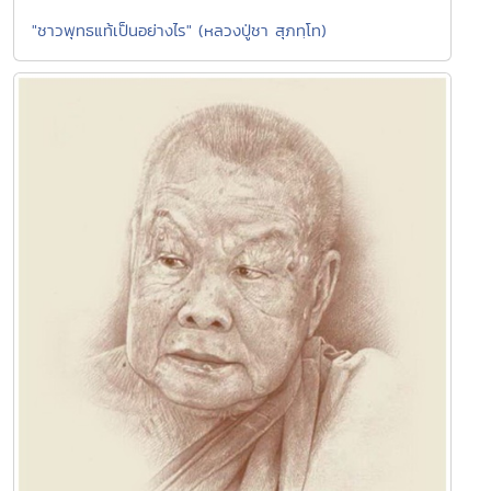
"ชาวพุทธแท้เป็นอย่างไร" (หลวงปู่ชา สุภทฺโท)