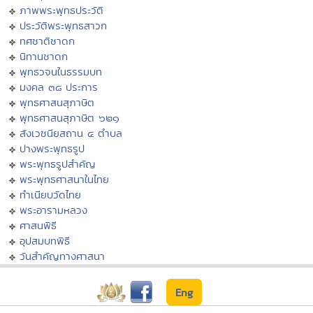
ภาพพระพุทธประวัติ
ประวัติพระพุทธสาวก
ทศชาติชาดก
นิทานชาดก
พุทธวจนในธรรมบท
มงคล ๓๘ ประการ
พุทธศาสนสุภาษิต
พุทธศาสนสุภาษิต ๖๒๑
สังเวชนียสถาน ๔ ตำบล
ปางพระพุทธรูป
พระพุทธรูปสำคัญ
พระพุทธศาสนาในไทย
ทำเนียบวัดไทย
พระอารามหลวง
ศาสนพิธี
อุปสมบทพิธี
วันสำคัญทางศาสนา
Eng