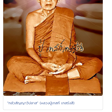
"กลัวสัญญาวิปลาส" (หลวงปู่เทสก์ เทสรังสี)