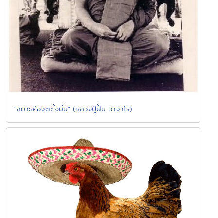
"สมาธิคือจิตตั้งมั่น" (หลวงปู่ฝั้น อาจาโร)