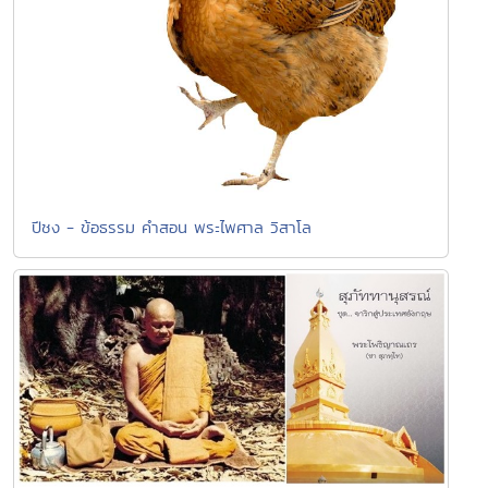
ปีชง - ข้อธรรม คำสอน พระไพศาล วิสาโล