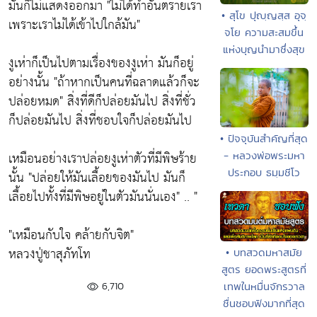
มันก็ไม่แสดงออกมา
"ไม่ได้ทำอันตรายเรา
• สุโข ปุญฺญสฺส อุจฺ
เพราะเราไม่ได้เข้าไปใกล้มัน"
จโย ความสะสมขึ้น
แห่งบุญนำมาซึ่งสุข
งูเห่าก็เป็นไปตามเรื่องของงูเห่า มันก็อยู่
อย่างนั้น
"ถ้าหากเป็นคนที่ฉลาดแล้วก็จะ
ปล่อยหมด"
สิ่งที่ดีก็ปล่อยมันไป สิ่งที่ชั่ว
ก็ปล่อยมันไป สิ่งที่ชอบใจก็ปล่อยมันไป
• ปัจจุบันสำคัญที่สุด
เหมือนอย่างเราปล่อยงูเห่าตัวที่มีพิษร้าย
- หลวงพ่อพระมหา
ประกอบ ธมฺมชีโว
นั้น
"ปล่อยให้มันเลื้อยของมันไป มันก็
เลื้อยไปทั้งที่มีพิษอยู่ในตัวมันนั่นเอง"
.. "
"เหมือนกับใจ คล้ายกับจิต"
หลวงปู่ชาสุภัทโท
• บทสวดมหาสมัย
สูตร ยอดพระสูตรที่
6,710
เทพในหมื่นจักรวาล
ชื่นชอบฟังมากที่สุด