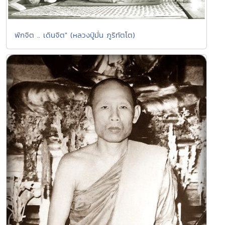
พักจิต .. เดินจิต" (หลวงปู่มั่น ภูริทัตโต)