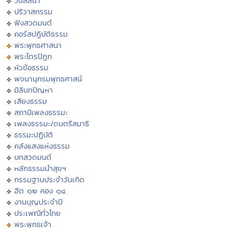
วิปัสสนา
ปริวาสกรรม
ฟังสวดมนต์
คอร์สปฏิบัติธรรม
พระพุทธศาสนา
พระไตรปิฏก
หัวข้อธรรม
พจนานุกรมพุทธศาสน์
มิลินทปัญหา
เสียงธรรม
สถานีเพลงธรรมะ
เพลงธรรมะ/ดนตรีสมาธิ
ธรรมะปฏิบัติ
คลังแสงแห่งธรรม
บทสวดมนต์
หลักธรรมนำสุขฯ
กรรมฐานประจำวันเกิด
ฮีต ๑๒ คอง ๑๔
งานบุญประจำปี
ประเพณีทั่วไทย
พระพุทธเจ้า