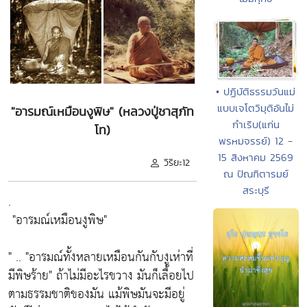
• ปฏิบัติธรรมวันแม่
แบบเจโตวิมุติอันไม่
"อารมณ์เหมือนงูพิษ" (หลวงปู่ชาสุภัท
กำเริบ(แก่น
โท)
พรหมจรรย์) 12 -
15 สิงหาคม 2569
วิริยะ12
ณ ปัณฑิตารมย์
สระบุรี
.
"อารมณ์เหมือนงูพิษ"
" ..
"อารมณ์ทั้งหลายเหมือนกันกับงูเห่าที่
มีพิษร้าย"
ถ้าไม่มีอะไรขวาง มันก็เลื้อยไป
ตามธรรมชาติของมัน แม้พิษมันจะมีอยู่