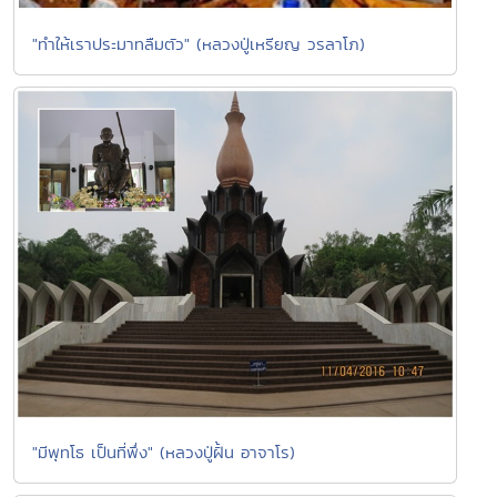
"ทำให้เราประมาทลืมตัว" (หลวงปู่เหรียญ วรลาโภ)
"มีพุทโธ เป็นที่พึ่ง" (หลวงปู่ฝั้น อาจาโร)