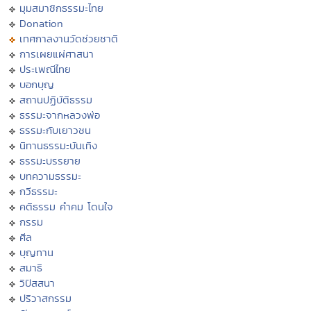
มุมสมาชิกธรรมะไทย
Donation
เทศกาลงานวัดช่วยชาติ
การเผยแผ่ศาสนา
ประเพณีไทย
บอกบุญ
สถานปฏิบัติธรรม
ธรรมะจากหลวงพ่อ
ธรรมะกับเยาวชน
นิทานธรรมะบันเทิง
ธรรมะบรรยาย
บทความธรรมะ
กวีธรรมะ
คติธรรม คำคม โดนใจ
กรรม
ศีล
บุญทาน
สมาธิ
วิปัสสนา
ปริวาสกรรม