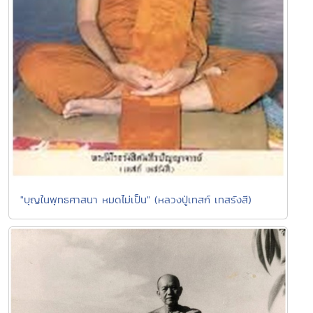
"บุญในพุทธศาสนา หมดไม่เป็น" (หลวงปู่เทสก์ เทสรังสี)