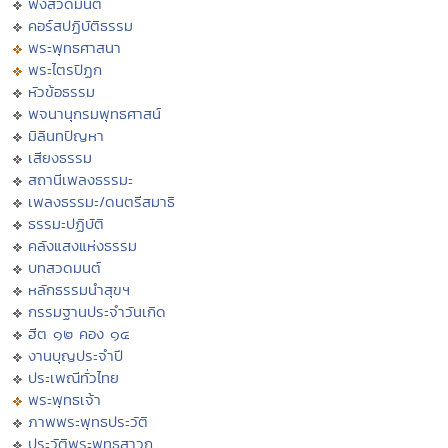
ฟังสวดมนต์
คอร์สปฏิบัติธรรม
พระพุทธศาสนา
พระไตรปิฏก
หัวข้อธรรม
พจนานุกรมพุทธศาสน์
มิลินทปัญหา
เสียงธรรม
สถานีเพลงธรรมะ
เพลงธรรมะ/ดนตรีสมาธิ
ธรรมะปฏิบัติ
คลังแสงแห่งธรรม
บทสวดมนต์
หลักธรรมนำสุขฯ
กรรมฐานประจำวันเกิด
ฮีต ๑๒ คอง ๑๔
งานบุญประจำปี
ประเพณีทั่วไทย
พระพุทธเจ้า
ภาพพระพุทธประวัติ
ประวัติพระพุทธสาวก