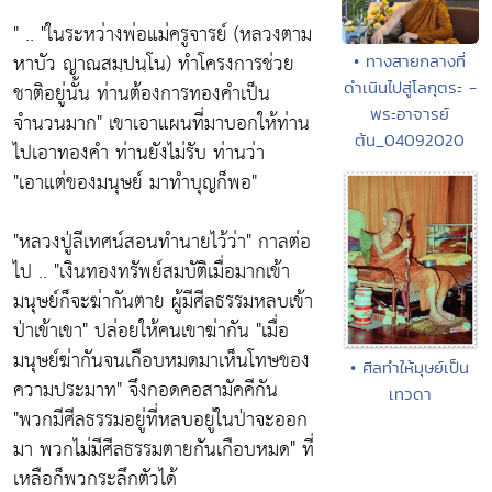
" .. "ในระหว่างพ่อแม่ครูจารย์ (หลวงตาม
หาบัว ญาณสมฺปนฺโน) ทำโครงการช่วย
• ทางสายกลางที่
ดำเนินไปสู่โลกุตระ -
ชาติอยู่นั้น ท่านต้องการทองคำเป็น
พระอาจารย์
จำนวนมาก" เขาเอาแผนที่มาบอกให้ท่าน
ต้น_04092020
ไปเอาทองคำ ท่านยังไม่รับ ท่านว่า
"เอาแต่ของมนุษย์ มาทำบุญก็พอ"
"หลวงปู่ลีเทศน์สอนทำนายไว้ว่า" กาลต่อ
ไป .. "เงินทองทรัพย์สมบัติเมื่อมากเข้า
มนุษย์ก็จะฆ่ากันตาย ผู้มีศีลธรรมหลบเข้า
ป่าเข้าเขา" ปล่อยให้คนเขาฆ่ากัน "เมื่อ
มนุษย์ฆ่ากันจนเกือบหมดมาเห็นโทษของ
• ศีลทำให้มุษย์เป็น
ความประมาท" จึงกอดคอสามัคคีกัน
เทวดา
"พวกมีศีลธรรมอยู่ที่หลบอยู่ในป่าจะออก
มา พวกไม่มีศีลธรรมตายกันเกือบหมด" ที่
เหลือก็พวกระลึกตัวได้