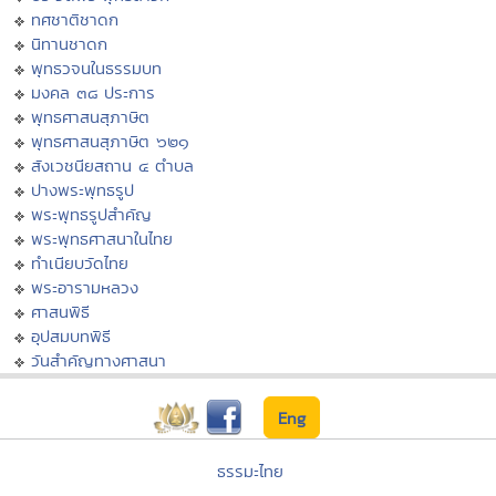
ทศชาติชาดก
นิทานชาดก
พุทธวจนในธรรมบท
มงคล ๓๘ ประการ
พุทธศาสนสุภาษิต
พุทธศาสนสุภาษิต ๖๒๑
สังเวชนียสถาน ๔ ตำบล
ปางพระพุทธรูป
พระพุทธรูปสำคัญ
พระพุทธศาสนาในไทย
ทำเนียบวัดไทย
พระอารามหลวง
ศาสนพิธี
อุปสมบทพิธี
วันสำคัญทางศาสนา
Eng
ธรรมะไทย