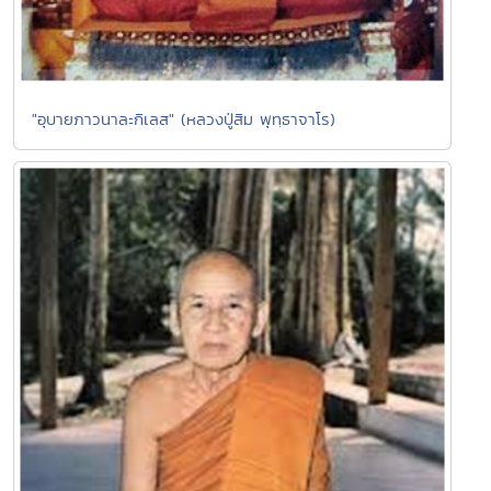
"อุบายภาวนาละกิเลส" (หลวงปู่สิม พุทฺธาจาโร)