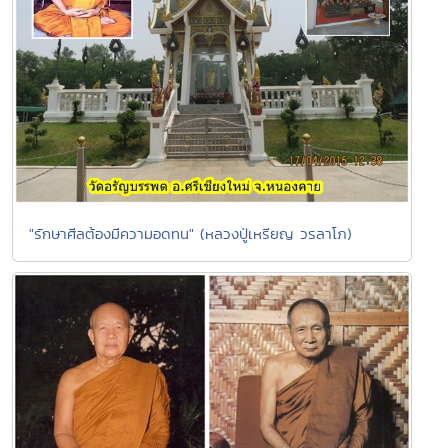
"รักษาศีลต้องมีความอดทน" (หลวงปู่เหรียญ วรลาโภ)