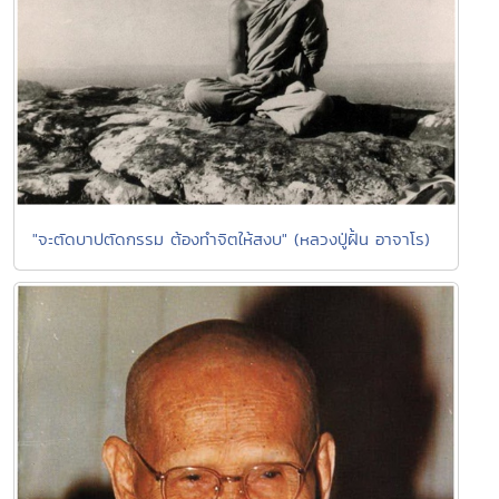
"จะตัดบาปตัดกรรม ต้องทำจิตให้สงบ" (หลวงปู่ฝั้น อาจาโร)