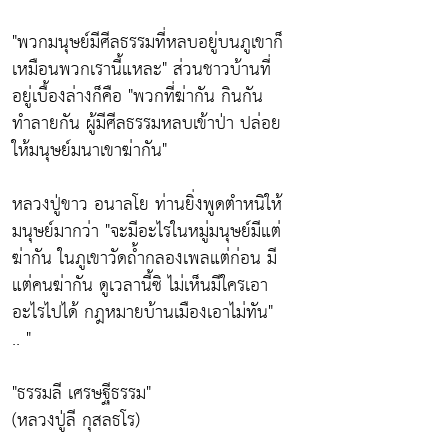
"พวกมนุษย์มีศีลธรรมที่หลบอยู่บนภูเขาก็
เหมือนพวกเรานี้แหละ" ส่วนชาวบ้านที่
อยู่เบื้องล่างก็คือ "พวกที่ฆ่ากัน กินกัน
ทำลายกัน ผู้มีศีลธรรมหลบเข้าป่า ปล่อย
ให้มนุษย์มนาเขาฆ่ากัน"
หลวงปู่ขาว อนาลโย ท่านยิ่งพูดตำหนิให้
มนุษย์มากว่า "จะมีอะไรในหมู่มนุษย์มีแต่
ฆ่ากัน ในภูเขาวัดถ้ำกลองเพลแต่ก่อน มี
แต่คนฆ่ากัน ดูเวลานี้ซิ ไม่เห็นมีใครเอา
อะไรไปได้ กฎหมายบ้านเมืองเอาไม่ทัน"
.. "
"ธรรมลี เศรษฐีธรรม"
(หลวงปู่ลี กุสลธโร)