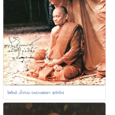
ไฟไหม้...น้ำท่วม (หลวงพ่อชา สุภัทโท)