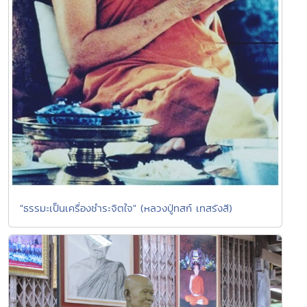
"ธรรมะเป็นเครื่องชำระจิตใจ" (หลวงปู่ทสก์ เทสรังสี)