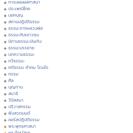
การเผยแผ่ศาสนา
ประเพณีไทย
บอกบุญ
สถานปฏิบัติธรรม
ธรรมะจากหลวงพ่อ
ธรรมะกับเยาวชน
นิทานธรรมะบันเทิง
ธรรมะบรรยาย
บทความธรรมะ
กวีธรรมะ
คติธรรม คำคม โดนใจ
กรรม
ศีล
บุญทาน
สมาธิ
วิปัสสนา
ปริวาสกรรม
ฟังสวดมนต์
คอร์สปฏิบัติธรรม
พระพุทธศาสนา
พระไตรปิฏก