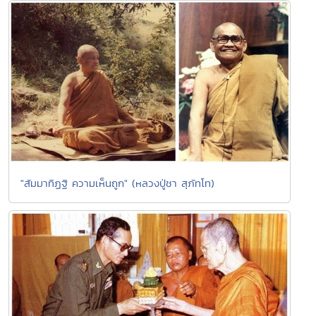
"สัมมาทิฏฐิ ความเห็นถูก" (หลวงปู่ชา สุภัทโท)