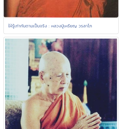
ให้รู้เท่าทันตามเป็นจริง : หลวงปู่เหรียญ วรลาโภ