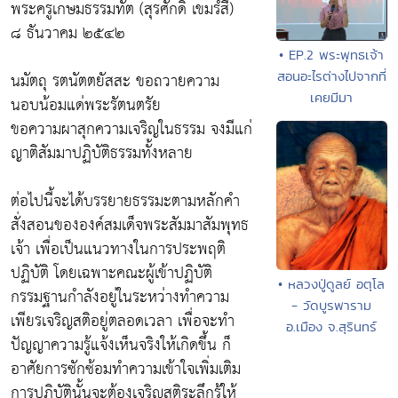
พระครูเกษมธรรมทัต (สุรศักดิ์ เขมรํสี)
๘ ธันวาคม ๒๕๔๒
• EP.2 พระพุทธเจ้า
นมัตถุ รตนัตตยัสสะ ขอถวายความ
สอนอะไรต่างไปจากที่
เคยมีมา
นอบน้อมแด่พระรัตนตรัย
ขอความผาสุกความเจริญในธรรม จงมีแก่
ญาติสัมมาปฏิบัติธรรมทั้งหลาย
ต่อไปนี้จะได้บรรยายธรรมะตามหลักคำ
สั่งสอนขององค์สมเด็จพระสัมมาสัมพุทธ
เจ้า เพื่อเป็นแนวทางในการประพฤติ
ปฏิบัติ โดยเฉพาะคณะผู้เข้าปฏิบัติ
• หลวงปู่ดูลย์ อตุโล
กรรมฐานกำลังอยู่ในระหว่างทำความ
- วัดบูรพาราม
เพียรเจริญสติอยู่ตลอดเวลา เพื่อจะทำ
อ.เมือง จ.สุรินทร์
ปัญญาความรู้แจ้งเห็นจริงให้เกิดขึ้น ก็
อาศัยการซักซ้อมทำความเข้าใจเพิ่มเติม
การปฏิบัตินั้นจะต้องเจริญสติระลึกรู้ให้