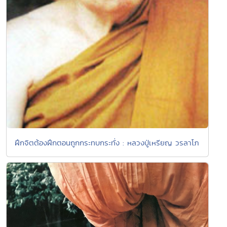
ฝึกจิตต้องฝึกตอนถูกกระทบกระทั่ง : หลวงปู่เหรียญ วรลาโภ