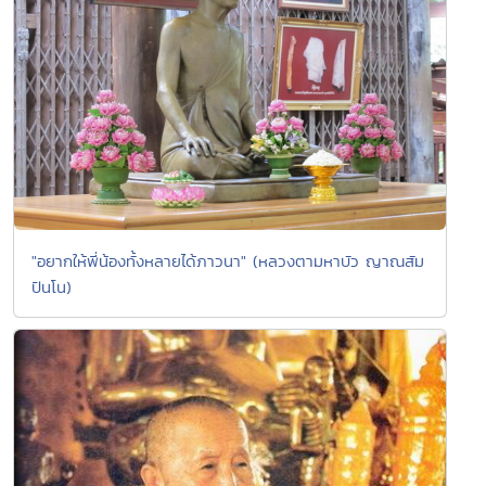
"อยากให้พี่น้องทั้งหลายได้ภาวนา" (หลวงตามหาบัว ญาณสัม
ปันโน)