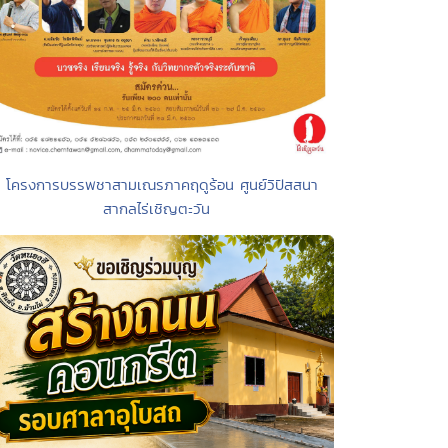
• โครงการบรรพชาสามเณรภาคฤดูร้อน ศูนย์วิปัสสนา
สากลไร่เชิญตะวัน