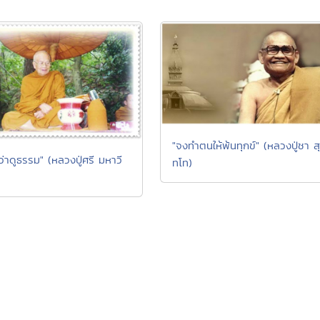
"จงทำตนให้พ้นทุกข์" (หลวงปู่ชา สุ
ว่าดูธรรม" (หลวงปู่ศรี มหาวี
ทโท)