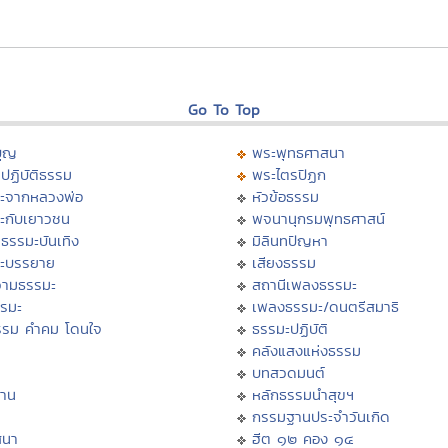
Go To Top
บุญ
พระพุทธศาสนา
ปฏิบัติธรรม
พระไตรปิฏก
ะจากหลวงพ่อ
หัวข้อธรรม
ะกับเยาวชน
พจนานุกรมพุทธศาสน์
ธรรมะบันเทิง
มิลินทปัญหา
ะบรรยาย
เสียงธรรม
ามธรรมะ
สถานีเพลงธรรมะ
รรมะ
เพลงธรรมะ/ดนตรีสมาธิ
รรม คำคม โดนใจ
ธรรมะปฏิบัติ
ม
คลังแสงแห่งธรรม
บทสวดมนต์
าน
หลักธรรมนำสุขฯ
กรรมฐานประจำวันเกิด
สนา
ฮีต ๑๒ คอง ๑๔