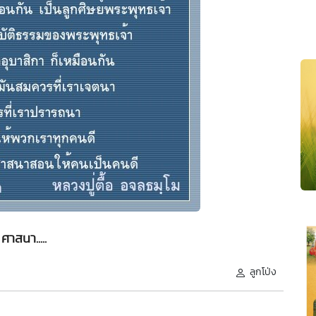
ศาสนา.....
ลูกโป่ง