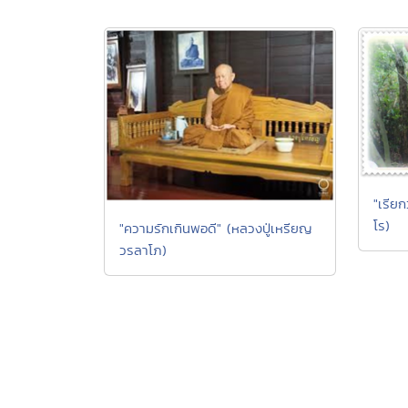
"เรียก
โร)
"ความรักเกินพอดี" (หลวงปู่เหรียญ
วรลาโภ)