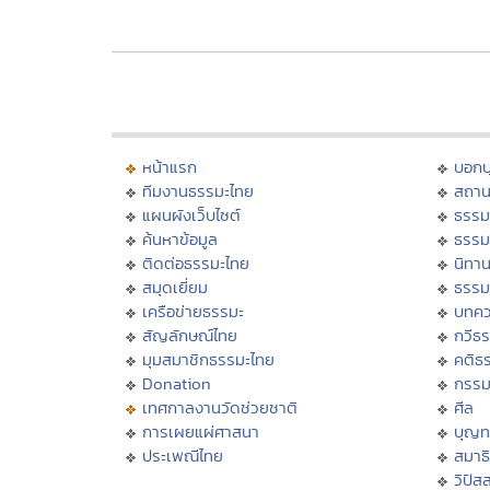
หน้าแรก
บอก
ทีมงานธรรมะไทย
สถาน
แผนผังเว็บไซต์
ธรรม
ค้นหาข้อมูล
ธรรม
ติดต่อธรรมะไทย
นิทาน
สมุดเยี่ยม
ธรรม
เครือข่ายธรรมะ
บทคว
สัญลักษณ์ไทย
กวีธ
มุมสมาชิกธรรมะไทย
คติธ
Donation
กรร
เทศกาลงานวัดช่วยชาติ
ศีล
การเผยแผ่ศาสนา
บุญท
ประเพณีไทย
สมาธิ
วิปัส