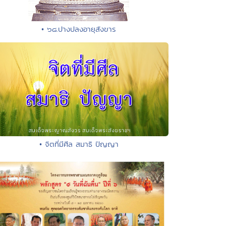
• ๖๘.ปางปลงอายุสังขาร
• จิตที่มีศีล สมาธิ ปัญญา