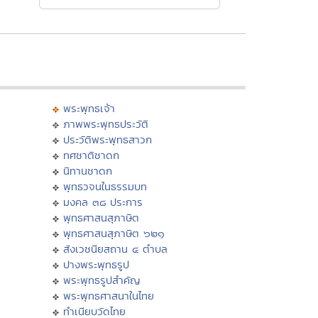
พระพุทธเจ้า
ภาพพระพุทธประวัติ
ประวัติพระพุทธสาวก
ทศชาติชาดก
นิทานชาดก
พุทธวจนในธรรมบท
มงคล ๓๘ ประการ
พุทธศาสนสุภาษิต
พุทธศาสนสุภาษิต ๖๒๑
สังเวชนียสถาน ๔ ตำบล
ปางพระพุทธรูป
พระพุทธรูปสำคัญ
พระพุทธศาสนาในไทย
ทำเนียบวัดไทย