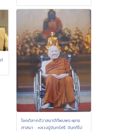
ภั
โชคดีลาภดีวาสนาดีที่พบพระพุทธ
ศาสนา : หลวงปู่จันทร์ศรี จันททีโป