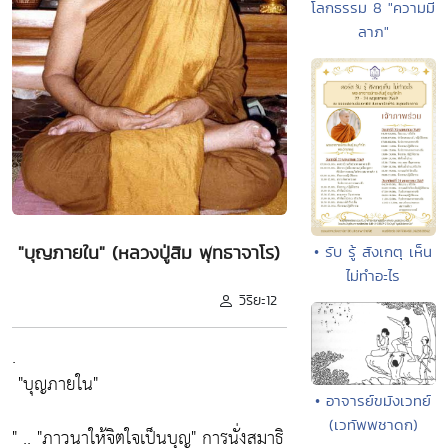
โลกธรรม 8 "ความมี
ลาภ"
"บุญภายใน" (หลวงปู่สิม พุทธาจาโร)
• รับ รู้ สังเกตุ เห็น
ไม่ทำอะไร
วิริยะ12
.
"บุญภายใน"
• อาจารย์ขมังเวทย์
(เวทัพพชาดก)
" ..
"ภาวนาให้จิตใจเป็นบุญ"
การนั่งสมาธิ