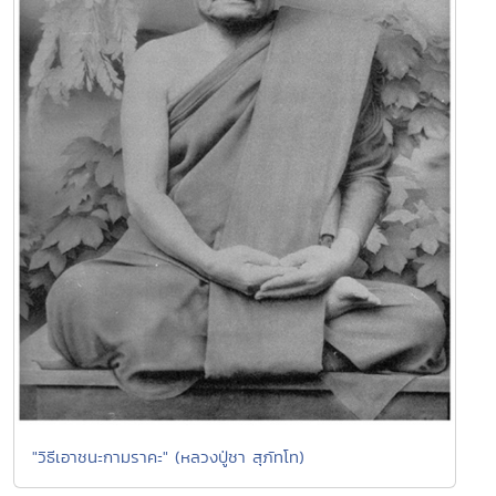
"วิธีเอาชนะกามราคะ" (หลวงปู่ชา สุภัทโท)