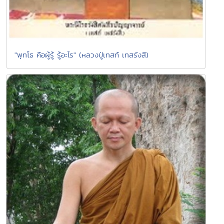
"พุทโธ คือผู้รู้ รู้อะไร" (หลวงปู่เทสก์ เทสรังสี)