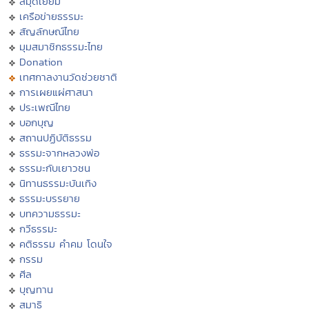
สมุดเยี่ยม
เครือข่ายธรรมะ
สัญลักษณ์ไทย
มุมสมาชิกธรรมะไทย
Donation
เทศกาลงานวัดช่วยชาติ
การเผยแผ่ศาสนา
ประเพณีไทย
บอกบุญ
สถานปฏิบัติธรรม
ธรรมะจากหลวงพ่อ
ธรรมะกับเยาวชน
นิทานธรรมะบันเทิง
ธรรมะบรรยาย
บทความธรรมะ
กวีธรรมะ
คติธรรม คำคม โดนใจ
กรรม
ศีล
บุญทาน
สมาธิ