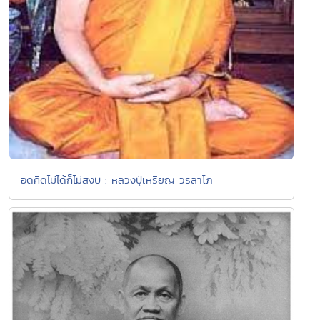
อดคิดไม่ได้ก็ไม่สงบ : หลวงปู่เหรียญ วรลาโภ