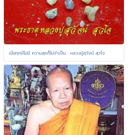
เมื่อทุกข์ไม่มี ความสุขก็ไม่จำเป็น : หลวงปู่สุวัจน์ สุวโจ