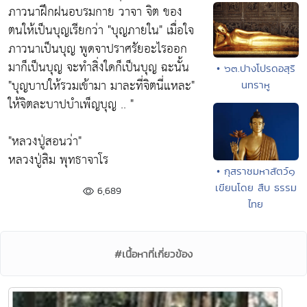
ภาวนาฝึกฝนอบรมกาย วาจา จิต ของ
ตนให้เป็นบุญเรียกว่า
"บุญภายใน"
เมื่อใจ
ภาวนาเป็นบุญ พูดจาปราศรัยอะไรออก
มาก็เป็นบุญ จะทำสิ่งใดก็เป็นบุญ ฉะนั้น
• ๖๓.ปางโปรดอสุริ
"บุญบาปให้รวมเข้ามา มาละที่จิตนี่แหละ"
นทราหู
ให้จิตละบาปบำเพ็ญบุญ .. "
"หลวงปู่สอนว่า"
หลวงปู่สิม พุทธาจาโร
• กุสราชมหาสัตว์๑
เขียนโดย สืบ ธรรม
6,689
ไทย
#เนื้อหาที่เกี่ยวข้อง