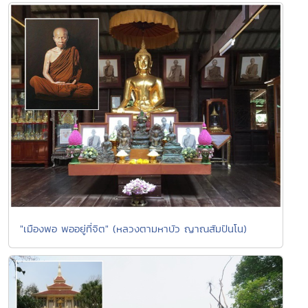
"เมืองพอ พออยู่ที่จิต" (หลวงตามหาบัว ญาณสัมปันโน)