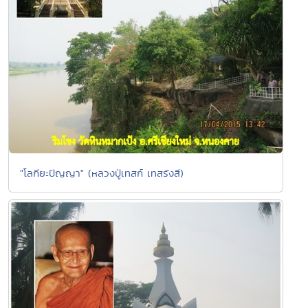
"โลกียะปัญญา" (หลวงปู่เทสก์ เทสรังสี)