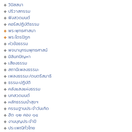
วิปัสสนา
ปริวาสกรรม
ฟังสวดมนต์
คอร์สปฏิบัติธรรม
พระพุทธศาสนา
พระไตรปิฏก
หัวข้อธรรม
พจนานุกรมพุทธศาสน์
มิลินทปัญหา
เสียงธรรม
สถานีเพลงธรรมะ
เพลงธรรมะ/ดนตรีสมาธิ
ธรรมะปฏิบัติ
คลังแสงแห่งธรรม
บทสวดมนต์
หลักธรรมนำสุขฯ
กรรมฐานประจำวันเกิด
ฮีต ๑๒ คอง ๑๔
งานบุญประจำปี
ประเพณีทั่วไทย