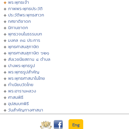
พระพุทธเจ้า
ภาพพระพุทธประวัติ
ประวัติพระพุทธสาวก
ทศชาติชาดก
นิทานชาดก
พุทธวจนในธรรมบท
มงคล ๓๘ ประการ
พุทธศาสนสุภาษิต
พุทธศาสนสุภาษิต ๖๒๑
สังเวชนียสถาน ๔ ตำบล
ปางพระพุทธรูป
พระพุทธรูปสำคัญ
พระพุทธศาสนาในไทย
ทำเนียบวัดไทย
พระอารามหลวง
ศาสนพิธี
อุปสมบทพิธี
วันสำคัญทางศาสนา
Eng