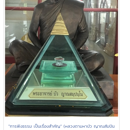
"การฟังธรรม เป็นเรื่องสำคัญ" (หลวงตามหาบัว ญาณสัมปัน