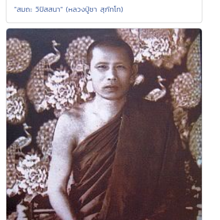
"สมถะ วิปัสสนา" (หลวงปู่ชา สุภัทโท)