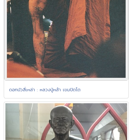
ดอกบัวสี่เหล่า : หลวงปู่หล้า เขมปัตโต