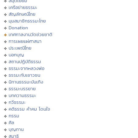
สมุดเยี่ยม
เครือข่ายธรรมะ
สัญลักษณ์ไทย
มุมสมาชิกธรรมะไทย
Donation
เทศกาลงานวัดช่วยชาติ
การเผยแผ่ศาสนา
ประเพณีไทย
บอกบุญ
สถานปฏิบัติธรรม
ธรรมะจากหลวงพ่อ
ธรรมะกับเยาวชน
นิทานธรรมะบันเทิง
ธรรมะบรรยาย
บทความธรรมะ
กวีธรรมะ
คติธรรม คำคม โดนใจ
กรรม
ศีล
บุญทาน
สมาธิ