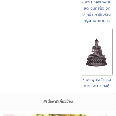
• พระมงคลเทพมุนี
(สด จนฺทสโร) วัด
ปากน้ำ ภาษีเจริญ
กรุงเทพมหานคร
• พระพุทธเจ้าทรง
ฌาน ๕ ประองค์
#เนื้อหาที่เกี่ยวข้อง