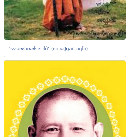
"ธรรมะช่วยอะไรเราได้" (หลวงปู่ดูลย์ อตุโล)