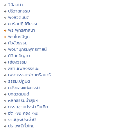
วิปัสสนา
ปริวาสกรรม
ฟังสวดมนต์
คอร์สปฏิบัติธรรม
พระพุทธศาสนา
พระไตรปิฏก
หัวข้อธรรม
พจนานุกรมพุทธศาสน์
มิลินทปัญหา
เสียงธรรม
สถานีเพลงธรรมะ
เพลงธรรมะ/ดนตรีสมาธิ
ธรรมะปฏิบัติ
คลังแสงแห่งธรรม
บทสวดมนต์
หลักธรรมนำสุขฯ
กรรมฐานประจำวันเกิด
ฮีต ๑๒ คอง ๑๔
งานบุญประจำปี
ประเพณีทั่วไทย