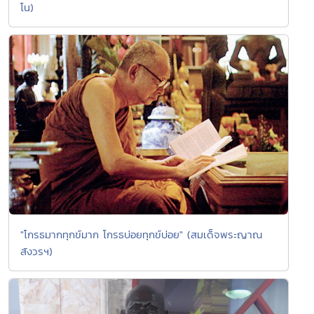
โน)
"โกรธมากทุกข์มาก โกรธบ่อยทุกข์บ่อย" (สมเด็จพระญาณ
สังวรฯ)