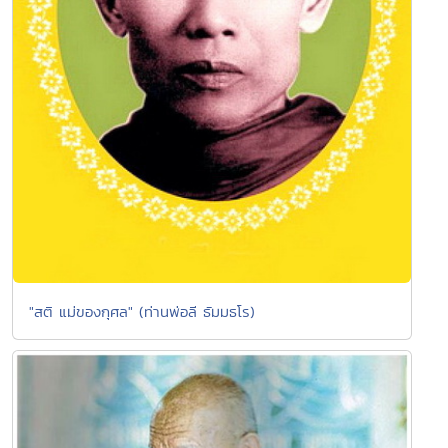
"สติ แม่ของกุศล" (ท่านพ่อลี ธัมมธโร)