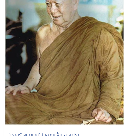
"เราสร้างเอาเอง" (หลวงปู่ฝั้น อาจาโร)