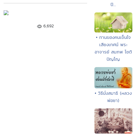
ปี...
6,692
• ทานของคนเข็นใจ
เสียงเทศน์ พระ
อาจารย์ สมภพ โชติ
ปัญโญ
• วิธีนั่งสมาธิ (หลวง
พ่อชา)