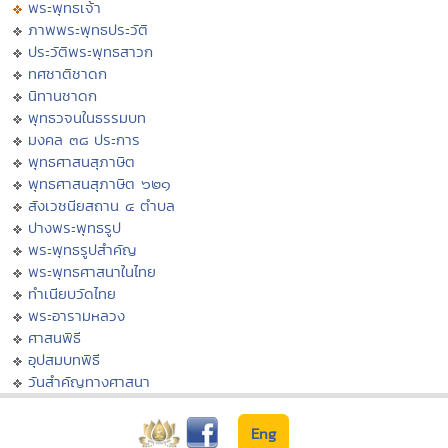
พระพุทธเจ้า
ภาพพระพุทธประวัติ
ประวัติพระพุทธสาวก
ทศชาติชาดก
นิทานชาดก
พุทธวจนในธรรมบท
มงคล ๓๘ ประการ
พุทธศาสนสุภาษิต
พุทธศาสนสุภาษิต ๖๒๑
สังเวชนียสถาน ๔ ตำบล
ปางพระพุทธรูป
พระพุทธรูปสำคัญ
พระพุทธศาสนาในไทย
ทำเนียบวัดไทย
พระอารามหลวง
ศาสนพิธี
อุปสมบทพิธี
วันสำคัญทางศาสนา
Eng