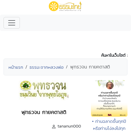
ค้นหาในเว็บไซต์ :
พุทธวจน กายคตาสติ
หน้าแรก
ธรรมะจากหลวงพ่อ
พุทธวจน กายคตาสติ
• ท่านฉลาดขึ้นทุกปี
tananun000
หรือท่านโง่ลงไปทุก