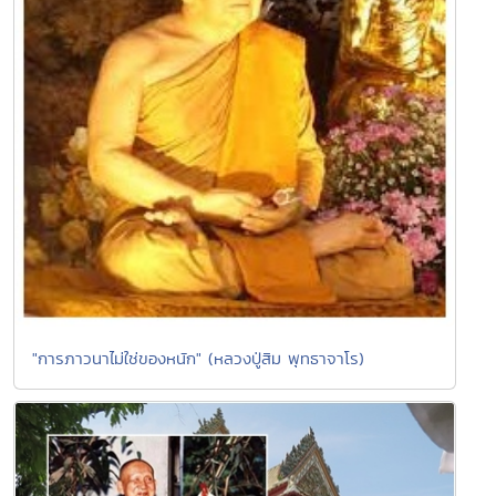
"การภาวนาไม่ใช่ของหนัก" (หลวงปู่สิม พุทธาจาโร)