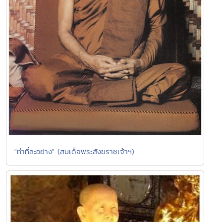
"ทำที่ละอย่าง" (สมเด็จพระสังฆราชเจ้าฯ)