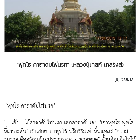
"พุทโธ คาถาดับไฟนรก" (หลวงปู่เทสก์ เทสรังสี)
วิริยะ12
"พุทโธ คาถาดับไฟนรก"
" .. เอ้า .. ใช้คาถาดับไฟนรก เสกคาถาดับเลย
"เอาพุทโธ พุทโธ
นี่แหละดับ"
เราเสกคาถาพุทโธ บริกรรมเท่านั้นแหละ
"ความ
วุ่นวายเดือดร้อนด้วยประการต่าง ๆ หายหมด"
ตั้งสติคุมจิตใจให้