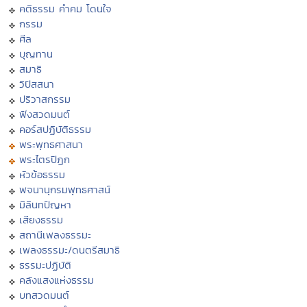
คติธรรม คำคม โดนใจ
กรรม
ศีล
บุญทาน
สมาธิ
วิปัสสนา
ปริวาสกรรม
ฟังสวดมนต์
คอร์สปฏิบัติธรรม
พระพุทธศาสนา
พระไตรปิฏก
หัวข้อธรรม
พจนานุกรมพุทธศาสน์
มิลินทปัญหา
เสียงธรรม
สถานีเพลงธรรมะ
เพลงธรรมะ/ดนตรีสมาธิ
ธรรมะปฏิบัติ
คลังแสงแห่งธรรม
บทสวดมนต์