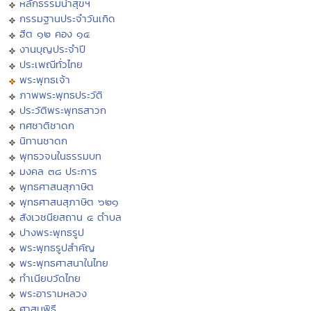
หลักธรรมนำสุขฯ
กรรมฐานประจำวันเกิด
ฮีต ๑๒ คอง ๑๔
งานบุญประจำปี
ประเพณีทั่วไทย
พระพุทธเจ้า
ภาพพระพุทธประวัติ
ประวัติพระพุทธสาวก
ทศชาติชาดก
นิทานชาดก
พุทธวจนในธรรมบท
มงคล ๓๘ ประการ
พุทธศาสนสุภาษิต
พุทธศาสนสุภาษิต ๖๒๑
สังเวชนียสถาน ๔ ตำบล
ปางพระพุทธรูป
พระพุทธรูปสำคัญ
พระพุทธศาสนาในไทย
ทำเนียบวัดไทย
พระอารามหลวง
ศาสนพิธี