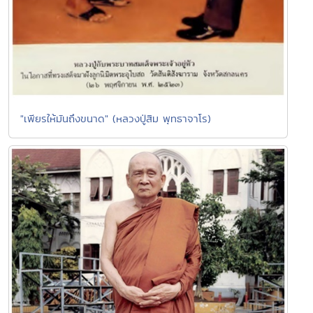
"เพียรให้มันถึงขนาด" (หลวงปู่สิม พุทธาจาโร)