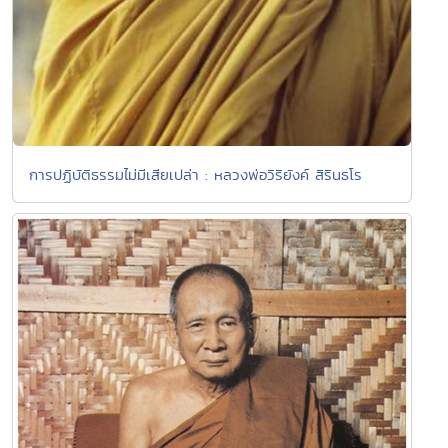
การปฏิบัติธรรมไม่มีเสียเปล่า : หลวงพ่อวิริยังค์ สิรินธโร