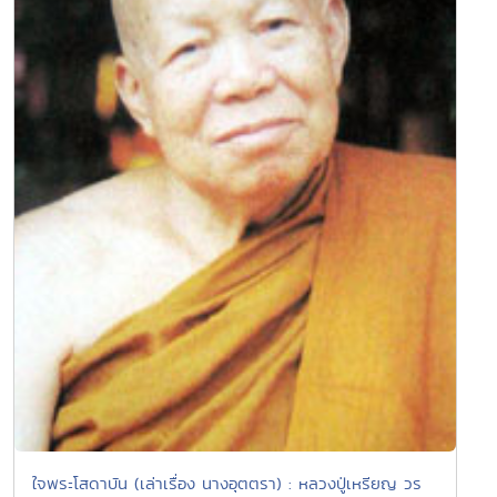
ใจพระโสดาบัน (เล่าเรื่อง นางอุตตรา) : หลวงปู่เหรียญ วร