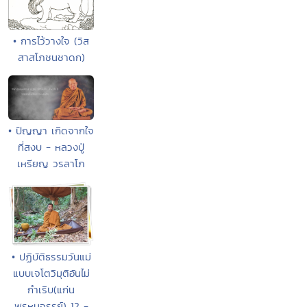
• การไว้วางใจ (วิส
สาสโภชนชาดก)
• ปัญญา เกิดจากใจ
ที่สงบ - หลวงปู่
เหรียญ วรลาโภ
• ปฏิบัติธรรมวันแม่
แบบเจโตวิมุติอันไม่
กำเริบ(แก่น
พรหมจรรย์) 12 -