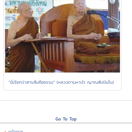
"นี่เรียกว่าสารส้มคือธรรม" (หลวงตามหาบัว ญาณสัมปันโน)
Go To Top
หน้าแรก