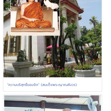
"ความบริสุทธิ์ของจิต" (สมเด็จพระญาณสังวร)