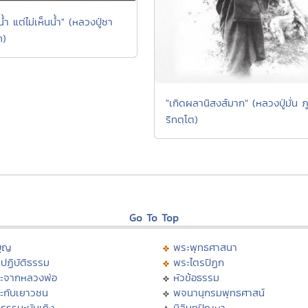
นน้ำ แต่ไม่เห็นน้ำ" (หลวงปู่ชา
ท)
"เกิดผลานิสงส์มาก" (หลวงปู่มั่น ภ
ริทตฺโต)
Go To Top
บุญ
พระพุทธศาสนา
ปฏิบัติธรรม
พระไตรปิฏก
ะจากหลวงพ่อ
หัวข้อธรรม
ะกับเยาวชน
พจนานุกรมพุทธศาสน์
ธรรมะบันเทิง
มิลินทปัญหา