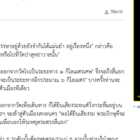
วิริยะ12
พรรษาอยู่ด้วยยังจำกันได้แม่นยำ อยู่เรื่องหนึ่ง" กล่าวคือ
หรือไปที่วัดป่าสุทธาวาสนั้น"
้าออกจากวัดไปเป็นระยะทาง ๑ กิโลเมตรเศษ" จึงจะถึงสี่แยก
จะเป็นระยะทางอีกประมาณ ๖ กิโลเมตร" บางครั้งท่านจะ
วเมืองทีเดียว
จะออกจากวัดเพื่อเดินทาง ก็ได้ยินเสียงรถยนต์วิ่งกระหึ่มอยู่บน
• พ
ดรฯ จะเข้าสู่ตัวเมืองสกลนคร "พอได้ยินเสียงรถ พระภิกษุที่จะ
อนเพื่อบอกให้รถหยุดรอตรงสี่แยก"
ปล่า ๆ รถคันนั้นต้องหยุดรอเราแน่ ๆ จากนั้นท่านก็นำคณะ