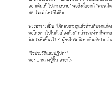
ออกเดินเท้าไปตามสบาย" พอถึงสี่แยกก็ "พบรถโดย
สตาร์ทเท่าไหร่ก็ไม่ติด
พระอาจารย์ฝั้น "ได้สอบถามดูแล้วท่านก็บอกแก่ค
ขอโดยสารไปในตัวเมืองด้วย" กล่าวจบท่านก็พาคณะ
ดังกระหึ่มขึ้นจริง ๆ ผู้คนในรถจึงพากันเอ่ยปากว่
"ชีวประวัติและปฏิปทา"
ของ .. หลวงปู่ฝั้น อาจาโร