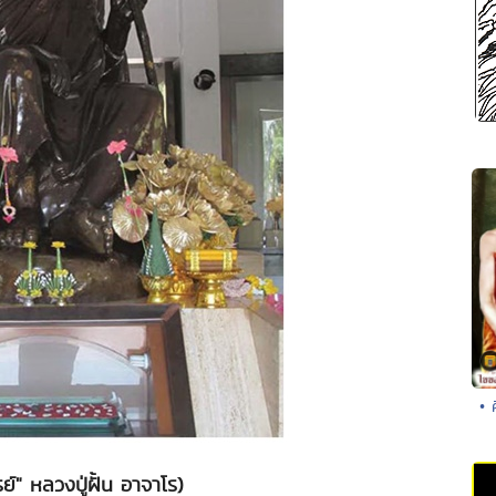
• 
รย์" หลวงปู่ฝั้น อาจาโร)