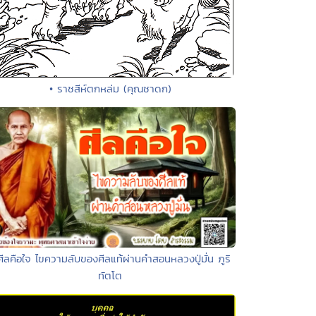
• ราชสีห์ตกหล่ม (คุณชาดก)
ศีลคือใจ ไขความลับของศีลแท้ผ่านคำสอนหลวงปู่มั่น ภูริ
ทัตโต