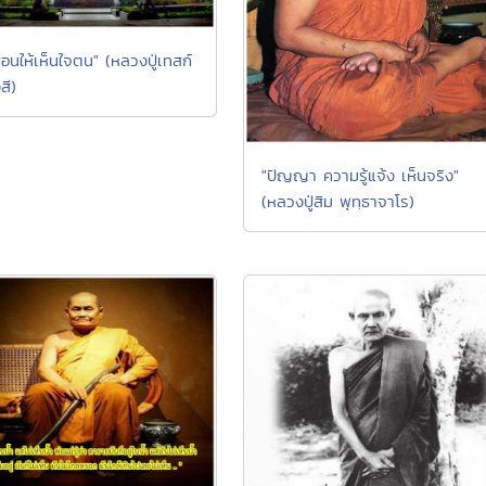
อนให้เห็นใจตน" (หลวงปู่เทสก์
สี)
"ปัญญา ความรู้แจ้ง เห็นจริง"
(หลวงปู่สิม พุทฺธาจาโร)