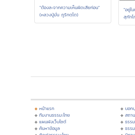
"ต้องละจากความเห็นผิดเสียก่อน"
"อยู่ใ
(หลวงปู่มั่น ภูริทตฺโต)
สุภัทโ
หน้าแรก
บอก
ทีมงานธรรมะไทย
สถาน
แผนผังเว็บไซต์
ธรรม
ค้นหาข้อมูล
ธรรม
ติดต่อธรรมะไทย
นิทาน