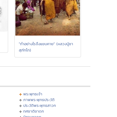
ู
"ทำอย่างไรจึงแยบคาย" (หลวงปู่ชา
สุภัทโท)
พระพุทธเจ้า
ภาพพระพุทธประวัติ
ประวัติพระพุทธสาวก
ทศชาติชาดก
นิทานชาดก