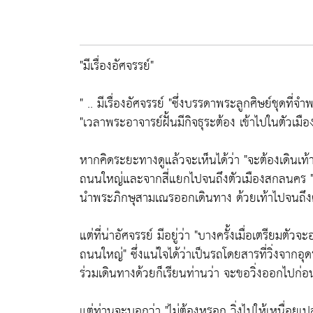
"มีเรื่องอัศจรรย์"
" .. มีเรื่องอัศจรรย์ "ซึ่งบรรดาพระลูกศิษย์ชุดที่จำ
"เวลาพระอาจารย์ฝั้นมีกิจธุระต้อง เข้าไปในตัวเมือง
หากคิดระยะทางดูแล้วจะเห็นได้ว่า "จะต้องเดินเท
ถนนใหญ่และจากสี่แยกไปจนถึงตัวเมืองสกลนคร "
นำพระภิกษุสามเณรออกเดินทาง ด้วยเท้าไปจนถึงตั
แต่ที่น่าอัศจรรย์ มีอยู่ว่า "บางครั้งเมื่อเตรียมตัว
ถนนใหญ่" ซึ่งแน่ใจได้ว่าเป็นรถโดยสารที่วิ่งจากอุ
ร่วมเดินทางด้วยก็เรียนท่านว่า จะขอวิ่งออกไปก่
แต่ท่านจะบอกว่า "ไม่ต้องหรอก วิ่งไปให้เหนื่อยเ