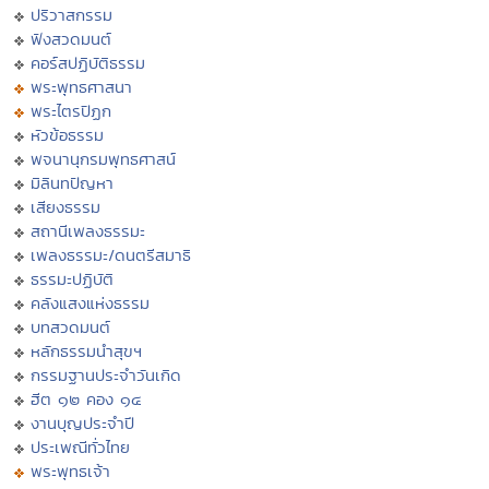
ปริวาสกรรม
ฟังสวดมนต์
คอร์สปฏิบัติธรรม
พระพุทธศาสนา
พระไตรปิฏก
หัวข้อธรรม
พจนานุกรมพุทธศาสน์
มิลินทปัญหา
เสียงธรรม
สถานีเพลงธรรมะ
เพลงธรรมะ/ดนตรีสมาธิ
ธรรมะปฏิบัติ
คลังแสงแห่งธรรม
บทสวดมนต์
หลักธรรมนำสุขฯ
กรรมฐานประจำวันเกิด
ฮีต ๑๒ คอง ๑๔
งานบุญประจำปี
ประเพณีทั่วไทย
พระพุทธเจ้า