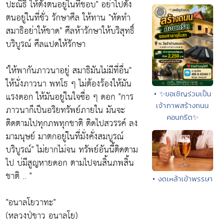
ปะณิธิ ให้ตั้งตนอยู่ในที่ชอบ" อย่าไปตั้ง
ตนอยู่ในที่ชั่ว รักษาศีล ให้ทาน "หัดทำ
สมาธิอย่าให้ขาด" ศีลห้ารักษาให้บริสุทธิ์
บริบูรณ์ ศีลแปดให้รักษา
"ให้พากันภาวนาอยู่ สมาธิมันไม่มีที่อื่น"
ให้นั่งภาวนา พทโธ ๆ ไม่ต้องร้องให้มัน
• ✨ขอเชิญร่วมเป็น
แรงดอก ให้มันอยู่ในใจซื่อ ๆ ดอก "การ
เจ้าภาพสร้างถนน
ภาวนาก็เป็นอริยทรัพย์ภายใน มันจะ
คอนกรีต✨
ติดตามไปทุกภพทุกชาติ ติดไปสวรรค์ ลง
มามนุษย์ มาตกอยู่ในที่มั่งคั่งสมบูรณ์
บริบูรณ์" ไม่ยากไม่จน ทรัพย์อันนี้ติดตาม
ไป บ่มีสูญหายดอก ตามไปจนสิ้นภพสิ้น
ชาติ .. "
• งดเหล้าเข้าพรรษา
"อนาลโยวาทะ"
(หลวงปู่ขาว อนาลโย)