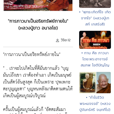
• "พุทธะเกิดที่ใจ เกิด
จากใจ" (หลวงปู่เท
"การภาวนาเป็นอริยทรัพย์ภายใน"
สก์ เทสรังสี)
(หลวงปู่ขาว อนาลโย)
วิริยะ12
• ทาน ศีล ภาวนา
"การภาวนาเป็นอริยทรัพย์ภายใน"
โดย:พระอาจารย์
สมภพ โชติปัญโญ
" .. เราจะไปเกิดในที่ดีมันยากแล้ว "บุญ
มันบ่ถึงเขา เราต้องทำเอา เกิดเป็นมนุษย์
เป็นสัตว์อันสูงสุด ก็เป็นเพราะ ปุพเพกะ
ตะปุญญะตา" บุญหนหลังมาติดตามตนให้
เกิดเป็นผู้สมบูรณ์บริบูรณ์
• "กำไรชีวิต
พรหมจรรย์" (หลวง
ครั้นเป็นผู้สมบูรณ์แล้วก็ "อัตตะสัมมา
ปู่จันทร์ศรี จนฺททีโป)