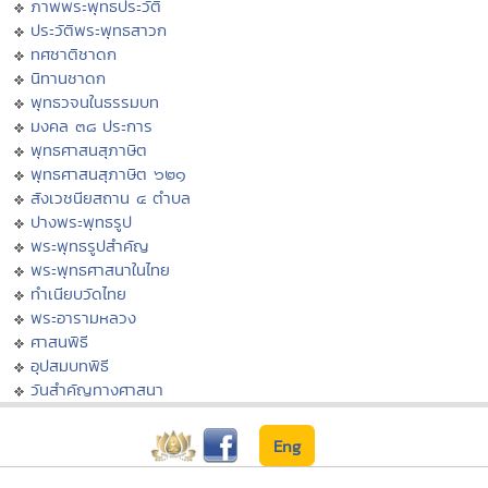
ภาพพระพุทธประวัติ
ประวัติพระพุทธสาวก
ทศชาติชาดก
นิทานชาดก
พุทธวจนในธรรมบท
มงคล ๓๘ ประการ
พุทธศาสนสุภาษิต
พุทธศาสนสุภาษิต ๖๒๑
สังเวชนียสถาน ๔ ตำบล
ปางพระพุทธรูป
พระพุทธรูปสำคัญ
พระพุทธศาสนาในไทย
ทำเนียบวัดไทย
พระอารามหลวง
ศาสนพิธี
อุปสมบทพิธี
วันสำคัญทางศาสนา
Eng