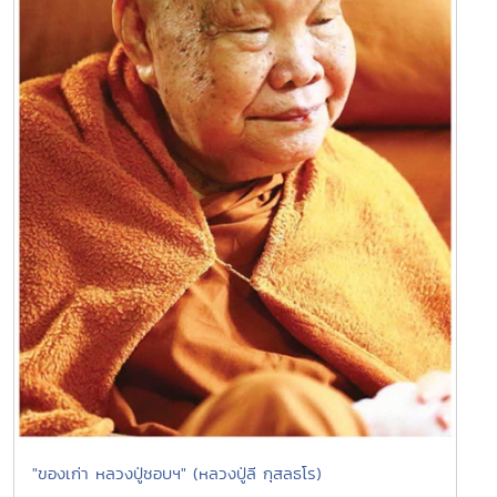
"ของเก่า หลวงปู่ชอบฯ" (หลวงปู่ลี กุสลธโร)