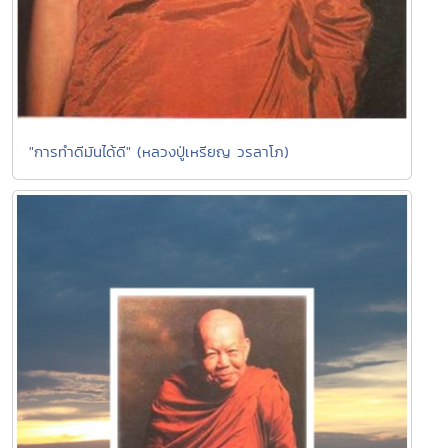
"การทำดีมันได้ดี" (หลวงปู่เหรียญ วรลาโภ)