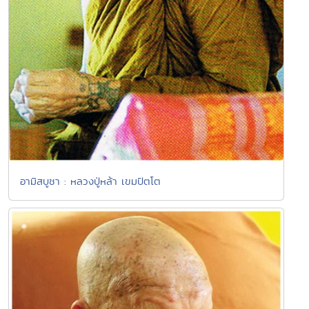
อามิสบูชา : หลวงปู่หล้า เขมปัตโต