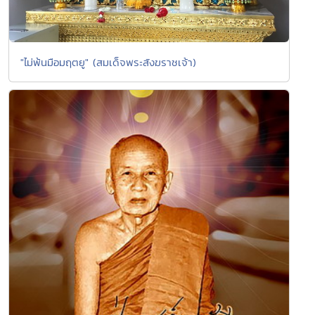
"ไม่พ้นมือมฤตยู" (สมเด็จพระสังฆราชเจ้า)