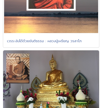
เวรระงับได้ด้วยขันติธรรม : หลวงปู่เหรียญ วรลาโภ