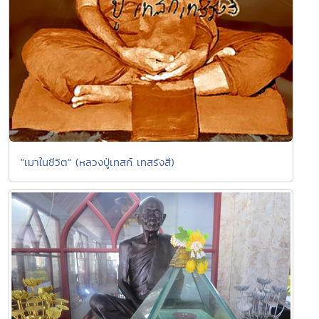
"เมาในชีวิต" (หลวงปู่เทสก์ เทสรังสี)