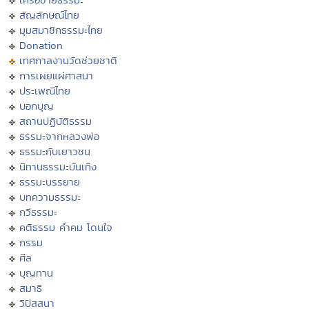
สัญลักษณ์ไทย
มุมสมาชิกธรรมะไทย
Donation
เทศกาลงานวัดช่วยชาติ
การเผยแผ่ศาสนา
ประเพณีไทย
บอกบุญ
สถานปฏิบัติธรรม
ธรรมะจากหลวงพ่อ
ธรรมะกับเยาวชน
นิทานธรรมะบันเทิง
ธรรมะบรรยาย
บทความธรรมะ
กวีธรรมะ
คติธรรม คำคม โดนใจ
กรรม
ศีล
บุญทาน
สมาธิ
วิปัสสนา