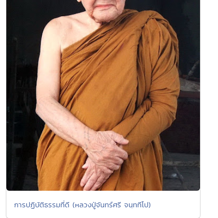
การปฏิบัติธรรมที่ดี (หลวงปู่จันทร์ศรี จนฺททีโป)