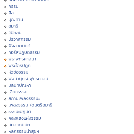
กรรม
ศีล
บุญทาน
สมาธิ
วิปัสสนา
ปริวาสกรรม
ฟังสวดมนต์
คอร์สปฏิบัติธรรม
พระพุทธศาสนา
พระไตรปิฏก
หัวข้อธรรม
พจนานุกรมพุทธศาสน์
มิลินทปัญหา
เสียงธรรม
สถานีเพลงธรรมะ
เพลงธรรมะ/ดนตรีสมาธิ
ธรรมะปฏิบัติ
คลังแสงแห่งธรรม
บทสวดมนต์
หลักธรรมนำสุขฯ