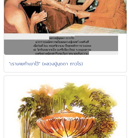
"เราเคยทำเขาไว้" (หลวงปู่บุดดา ถาวโร)