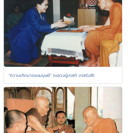
"ความเกิดมาของมนุษย์" (หลวงปู่เทสก์ เทสรังสี)