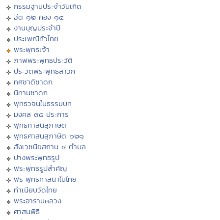
กรรมฐานประจำวันเกิด
ฮีต ๑๒ คอง ๑๔
งานบุญประจำปี
ประเพณีทั่วไทย
พระพุทธเจ้า
ภาพพระพุทธประวัติ
ประวัติพระพุทธสาวก
ทศชาติชาดก
นิทานชาดก
พุทธวจนในธรรมบท
มงคล ๓๘ ประการ
พุทธศาสนสุภาษิต
พุทธศาสนสุภาษิต ๖๒๑
สังเวชนียสถาน ๔ ตำบล
ปางพระพุทธรูป
พระพุทธรูปสำคัญ
พระพุทธศาสนาในไทย
ทำเนียบวัดไทย
พระอารามหลวง
ศาสนพิธี