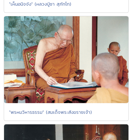
"เห็นอนิจจัง" (หลวงปู่ชา สุภัทโท)
"พรหมวิหารธรรม" (สมเด็จพระสังฆราชเจ้า)