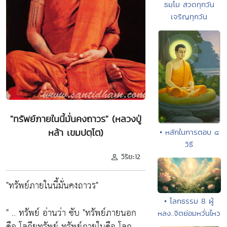
ธมฺโม สวดทุกวัน
เจริญทุกวัน
"ทรัพย์ภายในนี้มั่นคงถาวร" (หลวงปู่
หล้า เขมปตฺโต)
• หลักในการตอบ ๔
วิธี
วิริยะ12
"ทรัพย์ภายในนี้มั่นคงถาวร"
• โลกธรรม 8 ผู้
" .. ทรัพย์ อ่านว่า ซับ "ทรัพย์ภายนอก
หลง..จิตย่อมหวั่นไหว
คือ โลกียทรัพย์ ทรัพย์ภายในคือ โลกุ