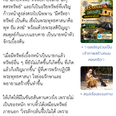
ตตรทรัพย์" และก็เป็นอริยทรัพย์ที่เจริญ
ก้าวหน้าสูงส่งตรงไปนิพพาน "มีศรัทธา
ทรัพย์ เป็นต้น เชื่อในพระพุทธศาสนาคือ
พุท ธัม สงฆ์" พร้อมด้วยพระสติปัญญา
สมดุลย์กันแบบแยบคาย เป็นนายหน้าหัว
จักรเบื้องต้น
• ✨ขอเชิญร่วมเป็น
เจ้าภาพสร้างถนน
"เมื่อมีทรัพย์เบื้องหน้าเป็นนายกแล้ว
คอนกรีต✨
ทรัพย์อื่น ๆ ที่ยังไม่เกิดขึ้นก็เกิดขึ้น ที่เกิด
แล้วก็เจริญมากขึ้น" ผู้ที่เคารพรักปฏิบัติ
พระพุทธศาสนา ใจย่อมรักษาและ
พยายามสร้างขึ้นทำขึ้น
• สรุปเรื่องธรรมทาน
ให้เกิดให้มีในขันธสันดานดวงใจ เพราะไม่
เป็นของหนัก หาบหิ้วได้เหมือนทรัพย์
ภายนอก "โจรลักปล้นจี้ไปไม่ได้ เพราะ