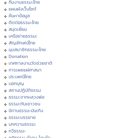
ทีมงานธรรมะไทย
แผนผังเว็บไซต์
ค้นหาข้อมูล
ติดต่อธรรมะไทย
สมุดเยี่ยม
เครือข่ายธรรมะ
สัญลักษณ์ไทย
มุมสมาชิกธรรมะไทย
Donation
เทศกาลงานวัดช่วยชาติ
การเผยแผ่ศาสนา
ประเพณีไทย
บอกบุญ
สถานปฏิบัติธรรม
ธรรมะจากหลวงพ่อ
ธรรมะกับเยาวชน
นิทานธรรมะบันเทิง
ธรรมะบรรยาย
บทความธรรมะ
กวีธรรมะ
คติธรรม คำคม โดนใจ