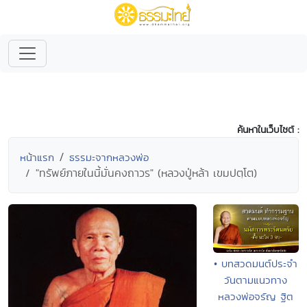
ค้นหาในเว็บไซต์ :
หน้าแรก
ธรรมะจากหลวงพ่อ
"ทรัพย์ภายในนี้มั่นคงถาวร" (หลวงปู่หล้า เขมปตฺโต)
• บทสวดมนต์ประจำ
วันตามแนวทาง
หลวงพ่อจรัญ ฐิต