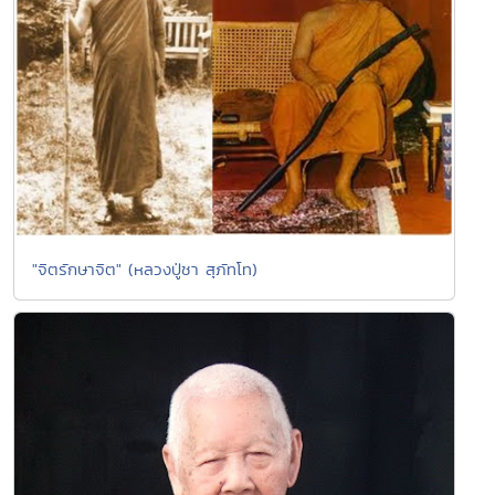
"จิตรักษาจิต" (หลวงปู่ชา สุภัทโท)