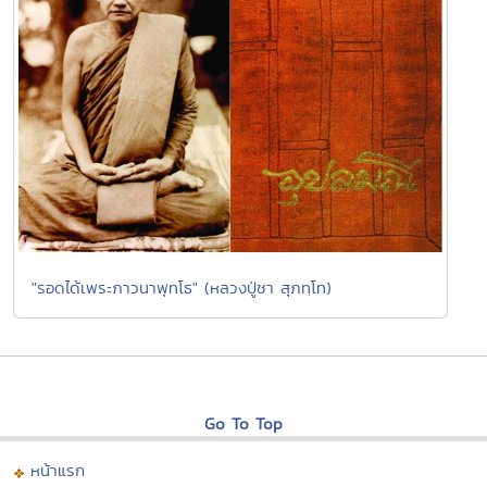
"รอดได้เพระภาวนาพุทโธ" (หลวงปู่ชา สุภทฺโท)
Go To Top
หน้าแรก