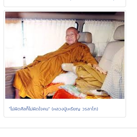
"ไม่ผิดศีลก็ไม่ผิดใจคน" (หลวงปู่เหรียญ วรลาโภ)