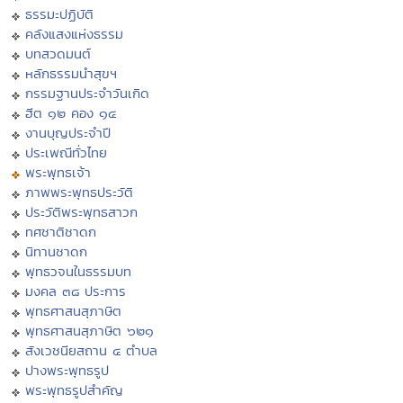
ธรรมะปฏิบัติ
คลังแสงแห่งธรรม
บทสวดมนต์
หลักธรรมนำสุขฯ
กรรมฐานประจำวันเกิด
ฮีต ๑๒ คอง ๑๔
งานบุญประจำปี
ประเพณีทั่วไทย
พระพุทธเจ้า
ภาพพระพุทธประวัติ
ประวัติพระพุทธสาวก
ทศชาติชาดก
นิทานชาดก
พุทธวจนในธรรมบท
มงคล ๓๘ ประการ
พุทธศาสนสุภาษิต
พุทธศาสนสุภาษิต ๖๒๑
สังเวชนียสถาน ๔ ตำบล
ปางพระพุทธรูป
พระพุทธรูปสำคัญ