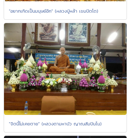
"อยากเกิดเป็นมนุษย์อีก" (หลวงปู่หล้า เขมปัตโต)
"จิตนี้ไม่เคยตาย" (หลวงตามหาบัว ญาณสัมปันโน)