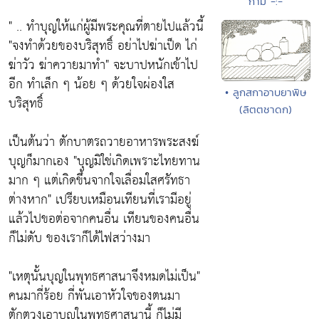
กาม -:-
" .. ทำบุญให้แก่ผู้มีพระคุณที่ตายไปแล้วนี้
"จงทำด้วยของบริสุทธิ์ อย่าไปฆ่าเป็ด ไก่
ฆ่าวัว ฆ่าควายมาทำ"
จะบาปหนักเข้าไป
อีก ทำเล็ก ๆ น้อย ๆ ด้วยใจผ่องใส
• ลูกสกาอาบยาพิษ
บริสุทธิ์
(ลิตตชาดก)
เป็นต้นว่า ตักบาตรถวายอาหารพระสงฆ์
บุญก็มากเอง
"บุญมิใช่เกิดเพราะไทยทาน
มาก ๆ แต่เกิดขึ้นจากใจเลื่อมใสศรัทธา
ต่างหาก"
เปรียบเหมือนเทียนที่เรามีอยู่
แล้วไปขอต่อจากคนอื่น เทียนของคนอื่น
ก็ไม่ดับ ของเราก็ได้ไฟสว่างมา
"เหตุนั้นบุญในพุทธศาสนาจึงหมดไม่เป็น"
คนมากี่ร้อย กี่พันเอาหัวใจของตนมา
ตักตวงเอาบุญในพุทธศาสนานี้ ก็ไม่มี