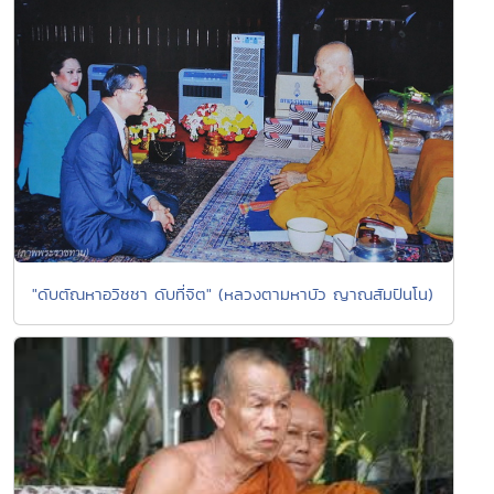
"ดับตัณหาอวิชชา ดับที่จิต" (หลวงตามหาบัว ญาณสัมปันโน)