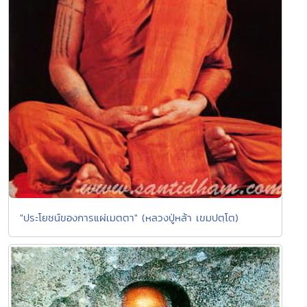
"ประโยชน์ของการแผ่เมตตา" (หลวงปู่หล้า เขมปตฺโต)