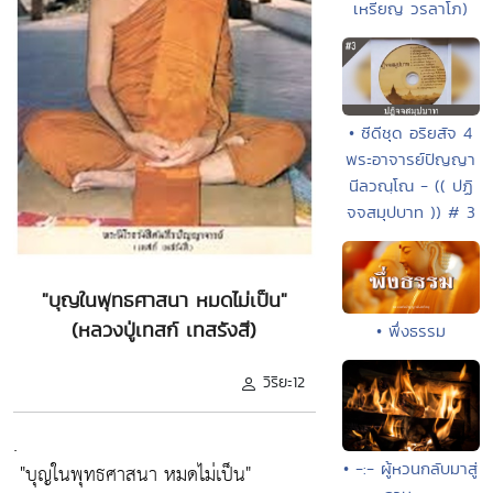
เหรียญ วรลาโภ)
• ซีดีชุด อริยสัจ 4
พระอาจารย์ปัญญา
นีลวณฺโณ - (( ปฏิ
จจสมุปบาท )) # 3
"บุญในพุทธศาสนา หมดไม่เป็น"
(หลวงปู่เทสก์ เทสรังสี)
• พึ่งธรรม
วิริยะ12
.
"บุญในพุทธศาสนา หมดไม่เป็น"
• -:- ผู้หวนกลับมาสู่