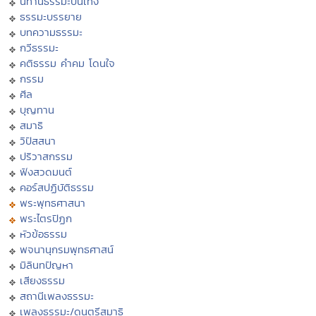
นิทานธรรมะบันเทิง
ธรรมะบรรยาย
บทความธรรมะ
กวีธรรมะ
คติธรรม คำคม โดนใจ
กรรม
ศีล
บุญทาน
สมาธิ
วิปัสสนา
ปริวาสกรรม
ฟังสวดมนต์
คอร์สปฏิบัติธรรม
พระพุทธศาสนา
พระไตรปิฏก
หัวข้อธรรม
พจนานุกรมพุทธศาสน์
มิลินทปัญหา
เสียงธรรม
สถานีเพลงธรรมะ
เพลงธรรมะ/ดนตรีสมาธิ