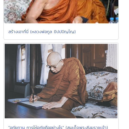
สร้างเอาที่นี่ (หลวงพ่อทูล ขิปปปัญโญ)
"อภัยทาน การให้อภัยคืออย่างไร" (สมเด็จพระสังฆราชเจ้า)