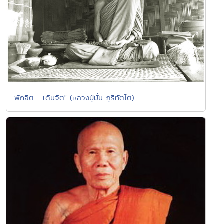
พักจิต .. เดินจิต" (หลวงปู่มั่น ภูริทัตโต)