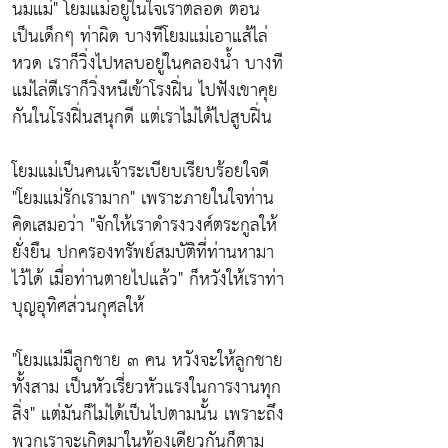
นมแม่"
โยมแม่อยู่ในใจเราตลอด ตอน
เป็นเด็กๆ ท่าผิด บางทีโยมแม่เอาแส้ไล่
หวด เราก็วิ่งไปหลบอยู่ในคลองน้ำ บางที
แม่ไล่ตีเราก็วิ่งหนีเข้าโรงฝิ่น ไปฟังเขาคุย
กันในโรงฝิ่นสนุกดี แต่เราไม่ได้ไปสูบฝิ่น
โยมแม่เป็นคนเจ้าระเบียบเรียบร้อยใจดี
"โยมแม่รักเรามาก"
เพราะภายในใจท่าน
คิดเสมอว่า
"จักให้เราดำรงวงศ์ตระกูลให้
ยั่งยืน ปกครองทรัพย์สมบัติที่ท่านหามา
ไว้ได้ เมื่อท่านตายไปแล้ว"
ก็หวังให้เราท่า
บุญอุทิศส่วนกุศลให้
"โยมแม่มืลูกชาย ๓ คน หวังจะให้ลูกชาย
ทั้งสาม เป็นหัวเรี่ยวหัวแรงในการงานทุก
สิ่ง"
แต่มันก็ไม่ได้เป็นไปตามนั้น เพราะถึง
พวกเราจะเกิดมาในท้องเดียวกันก็ตาม