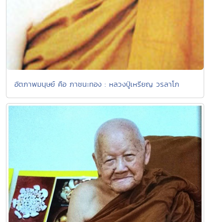
อัตภาพมนุษย์ คือ ภาชนะทอง : หลวงปู่เหรียญ วรลาโภ