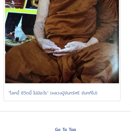
"โลกนี้ ชีวิตนี้ ไม่มีอะไร" (หลวงปู่จันทร์ศรี จันททีโป)
Go To Top