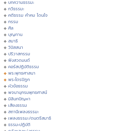
บทความธรรมะ
กวีธรรมะ
คติธรรม คำคม โดนใจ
กรรม
ศีล
บุญทาน
สมาธิ
วิปัสสนา
ปริวาสกรรม
ฟังสวดมนต์
คอร์สปฏิบัติธรรม
พระพุทธศาสนา
พระไตรปิฏก
หัวข้อธรรม
พจนานุกรมพุทธศาสน์
มิลินทปัญหา
เสียงธรรม
สถานีเพลงธรรมะ
เพลงธรรมะ/ดนตรีสมาธิ
ธรรมะปฏิบัติ
คลังแสงแห่งธรรม