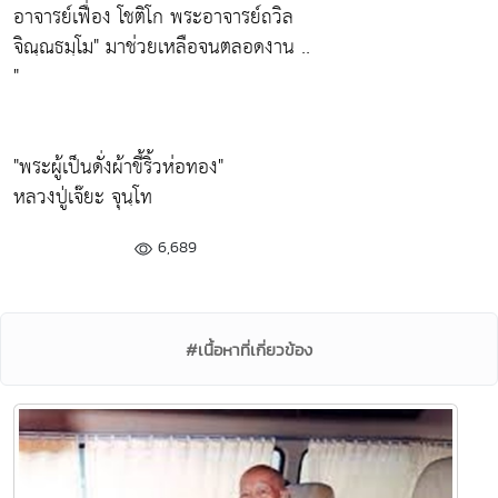
อาจารย์เฟื่อง โชติโก พระอาจารย์ถวิล
จิณฺณธมฺโม"
มาช่วยเหลือจนตลอดงาน ..
"
"พระผู้เป็นดั่งผ้าขี้ริ้วห่อทอง"
หลวงปู่เจ๊ยะ จุนฺโท
6,689
#เนื้อหาที่เกี่ยวข้อง