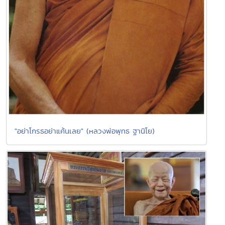
"อย่าโกรธอย่าแค้นเลย" (หลวงพ่อพุทธ ฐานิโย)