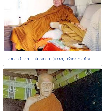
"อานิสงส์ ความไม่เบียดเบียน" (หลวงปู่เหรียญ วรลาโภ)