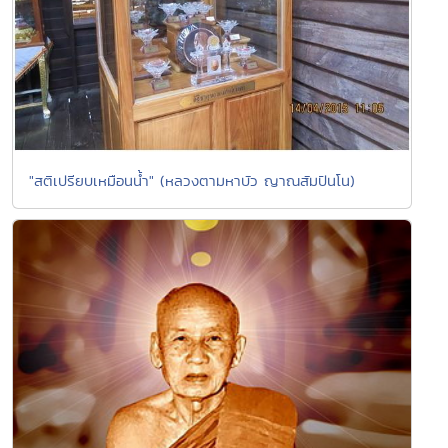
"สติเปรียบเหมือนน้ำ" (หลวงตามหาบัว ญาณสัมปันโน)