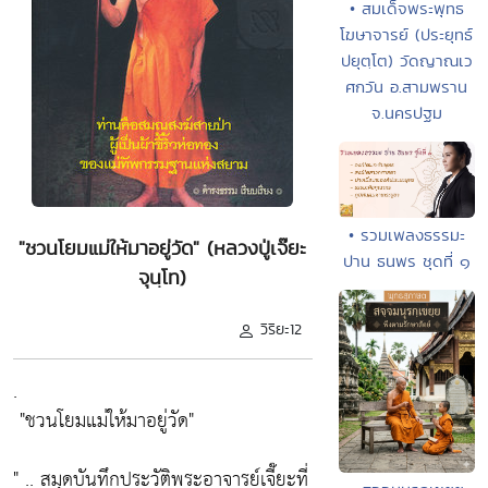
• สมเด็จพระพุทธ
โฆษาจารย์ (ประยุทธ์
ปยุตฺโต) วัดญาณเว
ศกวัน อ.สามพราน
จ.นครปฐม
• รวมเพลงธรรมะ
"ชวนโยมแม่ให้มาอยู่วัด" (หลวงปู่เจ๊ยะ
ปาน ธนพร ชุดที่ ๑
จุนฺโท)
วิริยะ12
.
"ชวนโยมแม่ให้มาอยู่วัด"
" .. สมุดบันทึกประวัติพระอาจารย์เจี๊ยะที่