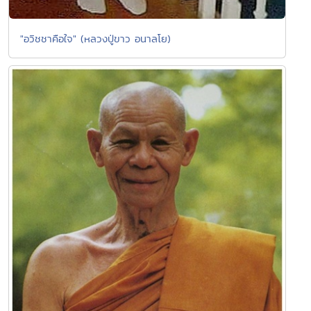
"อวิชชาคือใจ" (หลวงปู่ขาว อนาลโย)