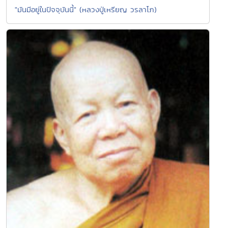
"มันมีอยู่ในปัจจุบันนี้" (หลวงปู่เหรียญ วรลาโภ)