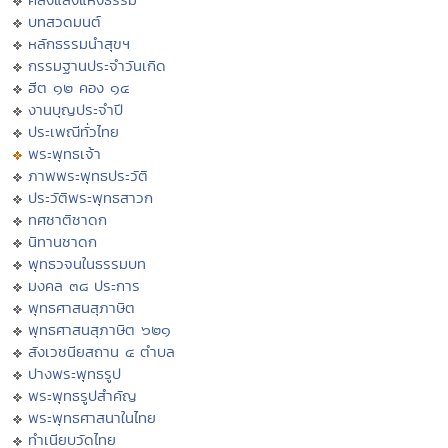
บทสวดมนต์
หลักธรรมนำสุขฯ
กรรมฐานประจำวันเกิด
ฮีต ๑๒ คอง ๑๔
งานบุญประจำปี
ประเพณีทั่วไทย
พระพุทธเจ้า
ภาพพระพุทธประวัติ
ประวัติพระพุทธสาวก
ทศชาติชาดก
นิทานชาดก
พุทธวจนในธรรมบท
มงคล ๓๘ ประการ
พุทธศาสนสุภาษิต
พุทธศาสนสุภาษิต ๖๒๑
สังเวชนียสถาน ๔ ตำบล
ปางพระพุทธรูป
พระพุทธรูปสำคัญ
พระพุทธศาสนาในไทย
ทำเนียบวัดไทย