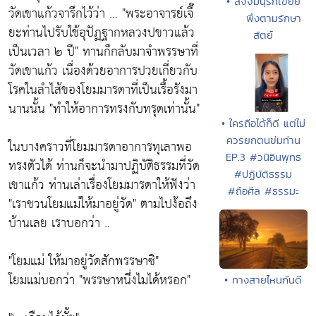
• สจฺจมนุรกฺเขยฺย
วัดเขาแก้วจารึกไว้ว่า ...
"พระอาจารย์เจี๊
พึงตามรักษา
ยะท่านไปรับใช้อุปัฏฐากหลวงปขาวแล้ว
สัตย์
เป็นเวลา ๒ ปี"
ทานก็กลับมาจำพรรษาที่
วัดเขาแก้ว เนื่องด้วยอาการปวยเกี่ยวกับ
โรคในลำไส้ของโยมมารดาที่เป็นเรื้อรังมา
นานนั้น
"ทำให้อาการทรงกับทรุดเท่านั้น"
• ใครถือได้ก็ดี แต่ไม่
ควรยกตนข่มท่าน
ในบางคราวที่โยมมารดาอาการทุเลาพอ
EP.3 #วนิอินพุทธ
ทรงตัวได้ ท่านก็จะนำมาปฏิบัติธรรมที่วัด
#ปฏิบัติธรรม
เขาแก้ว ท่านเล่าเรื่องโยมมารดาให้ฟังว่า
#ถือศีล #ธรรมะ
"เราชวนโยมแม่ให้มาอยู่วัด"
ตามไปง้อถึง
บ้านเลย เราบอกว่า ..
"โยมแม่ ให้มาอยู่วัดสักพรรษาซิ"
โยมแม่บอกว่า
"พรรษาหนึ่งไมได้หรอก"
• ทางสายไหนกันดี