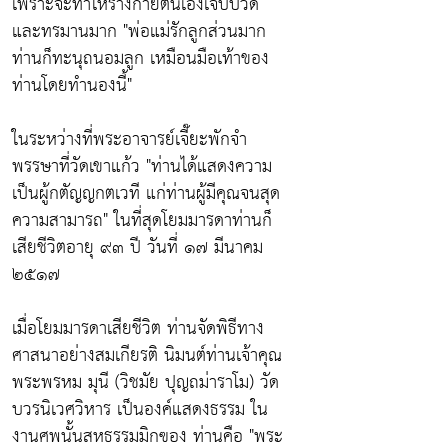
เพราะจะทำให้ร่างกายตนเองเจ็บปวด
และทรมานมาก
"พ่อแม่รักลูกส่วนมาก
ท่านก็ทะนุถนอมลูก เหมือนมือเท้าของ
ท่านโดยทำนองนี้"
ในระหว่างที่พระอาจารย์เจี๊ยะพักจำ
พรรษาที่วัดเขาแก้ว "
ท่านได้แสดงความ
เป็นผู้กตัญญกตเวที แก่ท่านผู้มีคุณจนสุด
ความสามารถ"
ในที่สุดโยมมารดาท่านก็
เสียชีวิตอายุ ๙๓ ปี วันที่ ๑๗ มีนาคม
๒๕๑๗
เมื่อโยมมารดาเสียชีวิต ท่านจัดพิธีทาง
ศาสนาอย่างสมเกียรติ นิมนต์ท่านเจ้าคุณ
พระพรหม มุนี (วิชมัย ปุญถม่าราโม) วัด
บวรนิเวศวิหาร เป็นองค์แสดงธรรม ใน
งานศพนั้นสหธรรมมิกฃอง ท่านคือ "
พระ