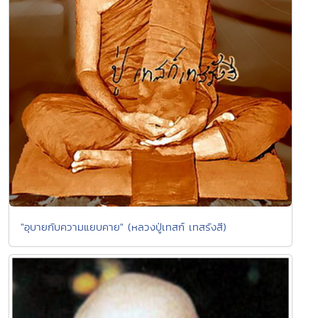
"อุบายกับความแยบคาย" (หลวงปู่เทสก์ เทสรังสี)