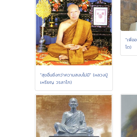
"เพื่อ
โต)
"สุขอื่นยิ่งกว่าความสงบไม่มี" (หลวงปู่
เหรียญ วรลาโภ)