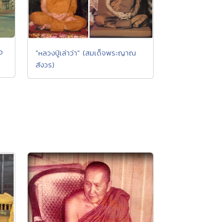
ว
"หลวงปู่เล่าว่า" (สมเด็จพระญาณ
สังวร)