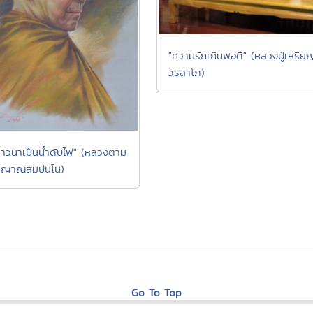
"ความรักเกินพอดี" (หลวงปู่เหรีย
วรลาโภ)
าวนาเป็นน้ำดับไฟ" (หลวงตาม
 ญาณสัมปันโน)
Go To Top