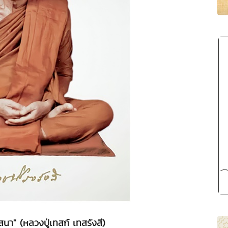
าสนา" (หลวงปู่เทสก์ เทสรังสี)