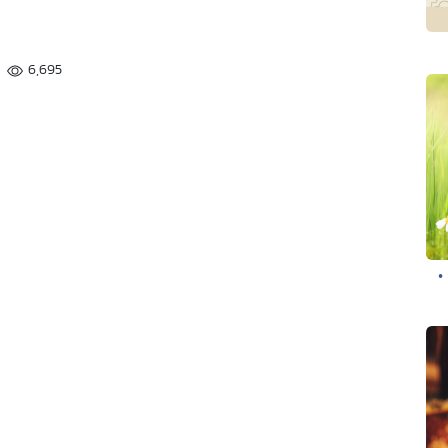
6,695
•