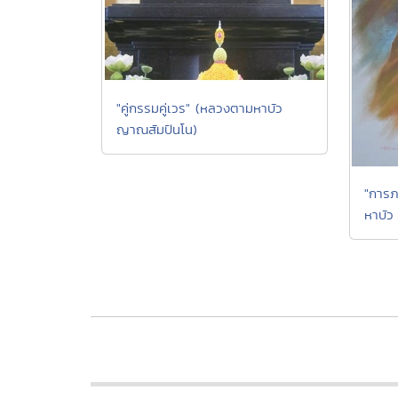
"คู่กรรมคู่เวร" (หลวงตามหาบัว
ญาณสัมปันโน)
"การภ
หาบัว