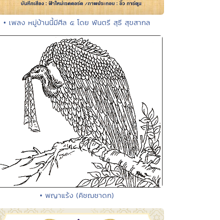
• เพลง หมู่บ้านนี้มีศีล ๕ โดย พันตรี สุธี สุขสากล
• พญาแร้ง (คิชฌชาดก)