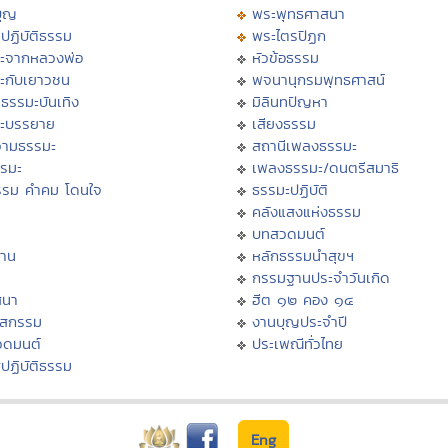
บุญ
พระพุทธศาสนา
ปฏิบัติธรรม
พระไตรปิฏก
ะจากหลวงพ่อ
หัวข้อธรรม
ะกับเยาวชน
พจนานุกรมพุทธศาสน์
ธรรมะบันเทิง
มิลินทปัญหา
ะบรรยาย
เสียงธรรม
ามธรรมะ
สถานีเพลงธรรมะ
รรมะ
เพลงธรรมะ/ดนตรีสมาธิ
รรม คำคม โดนใจ
ธรรมะปฏิบัติ
ม
คลังแสงแห่งธรรม
บทสวดมนต์
าน
หลักธรรมนำสุขฯ
กรรมฐานประจำวันเกิด
สนา
ฮีต ๑๒ คอง ๑๔
าสกรรม
งานบุญประจำปี
วดมนต์
ประเพณีทั่วไทย
ปฏิบัติธรรม
Eng