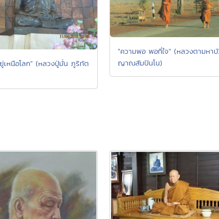
"ความพอ พอที่ใจ" (หลวงตามหาบั
ญาณสัมปันโน)
อยู่เหนือโลก" (หลวงปู่มั่น ภูริทัต