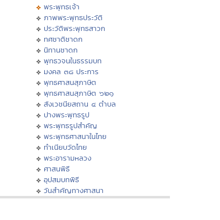
พระพุทธเจ้า
ภาพพระพุทธประวัติ
ประวัติพระพุทธสาวก
ทศชาติชาดก
นิทานชาดก
พุทธวจนในธรรมบท
มงคล ๓๘ ประการ
พุทธศาสนสุภาษิต
พุทธศาสนสุภาษิต ๖๒๑
สังเวชนียสถาน ๔ ตำบล
ปางพระพุทธรูป
พระพุทธรูปสำคัญ
พระพุทธศาสนาในไทย
ทำเนียบวัดไทย
พระอารามหลวง
ศาสนพิธี
อุปสมบทพิธี
วันสำคัญทางศาสนา