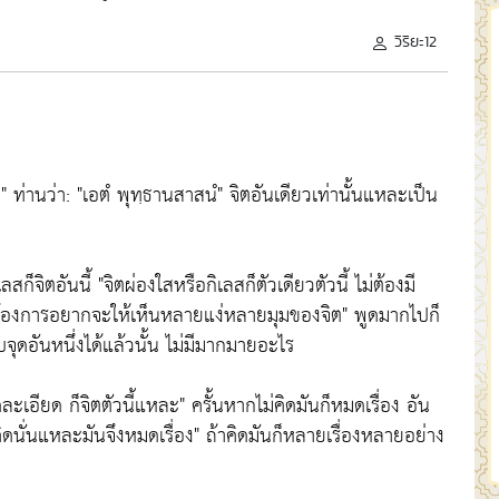
วิริยะ12
"
ท่านว่า:
"เอตํ พุทฺธานสาสนํ"
จิตอันเดียวเท่านั้นแหละเป็น
ลสก็จิตอันนี้
"จิตผ่องใสหรือกิเลสก็ตัวเดียวตัวนี้ ไม่ต้องมี
้องการอยากจะให้เห็นหลายแง่หลายมุมของจิต"
พูดมากไปก็
จุดอันหนึ่งได้แล้วนั้น ไม่มีมากมายอะไร
ดละเอียด ก็จิตตัวนี้แหละ"
ครั้นหากไม่คิดมันก็หมดเรื่อง อัน
คิดนั่นแหละมันจึงหมดเรื่อง"
ถ้าคิดมันก็หลายเรื่องหลายอย่าง