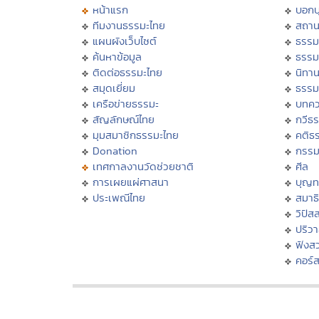
หน้าแรก
บอก
ทีมงานธรรมะไทย
สถาน
แผนผังเว็บไซต์
ธรรม
ค้นหาข้อมูล
ธรรม
ติดต่อธรรมะไทย
นิทาน
สมุดเยี่ยม
ธรรม
เครือข่ายธรรมะ
บทคว
สัญลักษณ์ไทย
กวีธ
มุมสมาชิกธรรมะไทย
คติธ
Donation
กรร
เทศกาลงานวัดช่วยชาติ
ศีล
การเผยแผ่ศาสนา
บุญท
ประเพณีไทย
สมาธิ
วิปัส
ปริว
ฟังส
คอร์ส