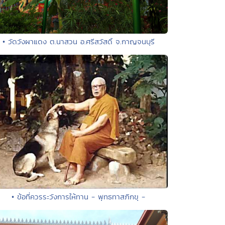
• วัดวังผาแดง ต.นาสวน อ.ศรีสวัสดิ์ จ.กาญจนบุรี
• ข้อที่ควรระวังการให้ทาน - พุทธทาสภิกขุ -