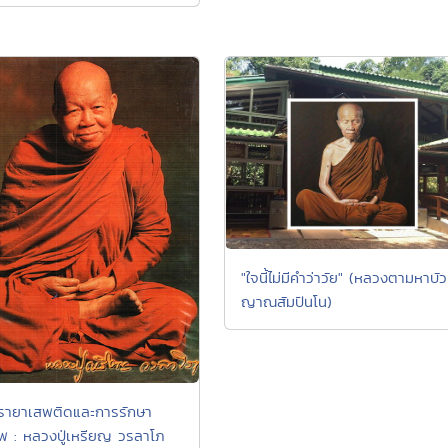
"ใจนี้ไม่มีคำว่าวัย" (หลวงตามหาบัว
ญาณสัมปันโน)
่สุรายาเสพติดและการรักษา
พ : หลวงปู่เหรียญ วรลาโภ