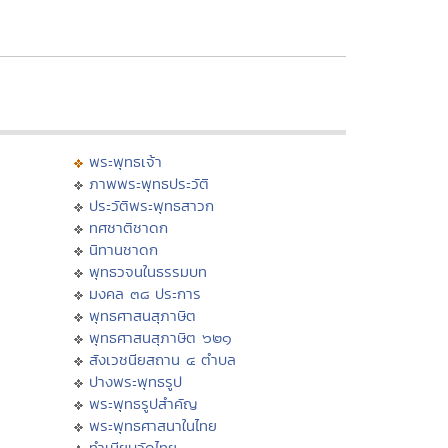
พระพุทธเจ้า
ภาพพระพุทธประวัติ
ประวัติพระพุทธสาวก
ทศชาติชาดก
นิทานชาดก
พุทธวจนในธรรมบท
มงคล ๓๘ ประการ
พุทธศาสนสุภาษิต
พุทธศาสนสุภาษิต ๖๒๑
สังเวชนียสถาน ๔ ตำบล
ปางพระพุทธรูป
พระพุทธรูปสำคัญ
พระพุทธศาสนาในไทย
ทำเนียบวัดไทย