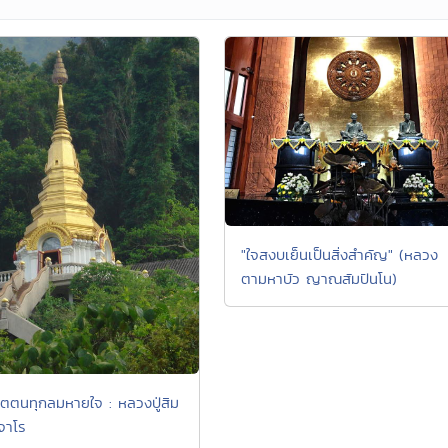
"ใจสงบเย็นเป็นสิ่งสำคัญ" (หลวง
ตามหาบัว ญาณสัมปันโน)
จิตตนทุกลมหายใจ : หลวงปู่สิม
จาโร