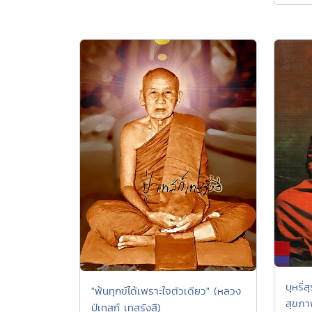
บุหรี
"พ้นทุกข์ได้เพราะใจตัวเดียว" (หลวง
สุขภา
ปู่เทสก์ เทสรังสี)