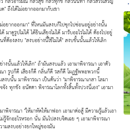
ัว กลัวอารมณ์ กลัวสุข กลัวทุกข์ กลัวนินทา กลัวสรรเสริญ
•
หมด
" ถึงได้ไม่อยากออกมากับเขา
ู่ไม่อยากออกมา"
ที่ไหนมันสงบก็ไปซุกไปซ่อนอยู่อย่างนั้น
ด้ มาดูรูปไม่ได้ ได้ยินเสียงไม่ได้ มารับอะไรไม่ได้ ต้องไปอยู่
านที่ต้องสงบ
"สงบอย่างนี้ใช้ไม่ได้"
สงบขั้นนั้นแล้วให้เลิก
ย่างนั้นแล้วให้เลิก"
ถ้ามันสงบแล้ว เอามาพิจารณา เอาตัว
 รูปก็ดี เสียงก็ดี กลิ่นก็ดี รสก็ดี โผฏฐัพพะพวกนี้
สงบนั้น มาพิจารณา เป็นต้นว่า
"มาพิจารณาเกสา โลมา
จัง ทุกขัง อนัตตา พิจารณาโลกทั้งสิ้นทั้งปวงนี่เอง"
เอามา
็มาพิจารณา
"ให้มาหัดให้มาฟอก เอามาต่อสู้ มีความรู้แล้วเอา
ไม่รู้จักอะไรหรอก นั่น มันไปสงบจิตเฉย ๆ เอามาพิจารณา
ิดความสงบอย่างยกใหญ่ของมัน