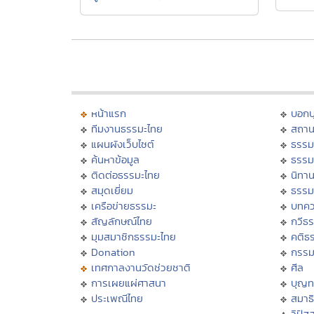
หน้าแรก
บอก
ทีมงานธรรมะไทย
สถาน
แผนผังเว็บไซต์
ธรรม
ค้นหาข้อมูล
ธรรม
ติดต่อธรรมะไทย
นิทาน
สมุดเยี่ยม
ธรรม
เครือข่ายธรรมะ
บทคว
สัญลักษณ์ไทย
กวีธ
มุมสมาชิกธรรมะไทย
คติธ
Donation
กรร
เทศกาลงานวัดช่วยชาติ
ศีล
การเผยแผ่ศาสนา
บุญท
ประเพณีไทย
สมาธิ
วิปัส