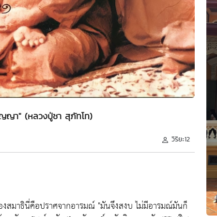
ญา" (หลวงปู่ชา สุภัทโท)
วิริยะ12
องสมาธินี่คือปราศจากอารมณ์
"มันจึงสงบ ไม่มีอารมณ์มันก็