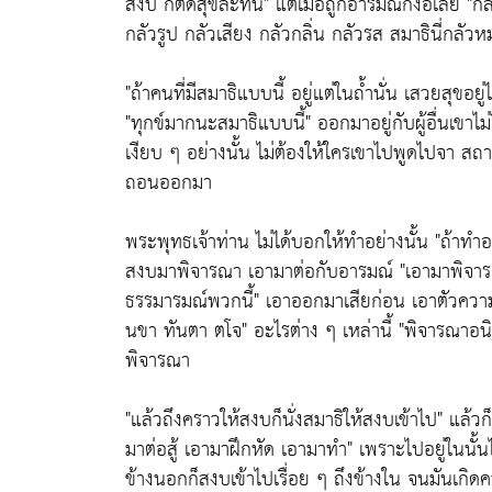
สงบ ก็ติดสุขล่ะทีนี้"
แต่เมื่อถูกอารมณ์ก็งอเลย
"กล
กลัวรูป กลัวเสียง กลัวกลิ่น กลัวรส สมาธินี่กลัว
"ถ้าคนที่มีสมาธิแบบนี้ อยู่แต่ในถ้ำนั่น เสวยสุขอย
"ทุกข์มากนะสมาธิแบบนี้"
ออกมาอยู่กับผู้อื่นเขาไม่ไ
เงียบ ๆ อย่างนั้น ไม่ต้องให้ใครเขาไปพูดไปจา สถ
ถอนออกมา
พระพุทธเจ้าท่าน ไม่ได้บอกให้ทำอย่างนั้น
"ถ้าทำอ
สงบมาพิจารณา เอามาต่อกับอารมณ์
"เอามาพิจารณา
ธรรมารมณ์พวกนี้"
เอาออกมาเสียก่อน เอาตัวความ
นขา ทันตา ตโจ"
อะไรต่าง ๆ เหล่านี้
"พิจารณาอนิจ
พิจารณา
"แล้วถึงคราวให้สงบก็นั่งสมาธิให้สงบเข้าไป"
แล้วก
มาต่อสู้ เอามาฝึกหัด เอามาทำ"
เพราะไปอยู่ในนั้น
ข้างนอกก็สงบเข้าไปเรื่อย ๆ ถึงข้างใน จนมันเก