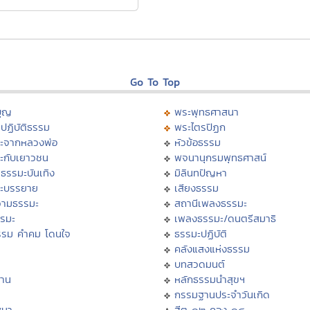
Go To Top
บุญ
พระพุทธศาสนา
ปฏิบัติธรรม
พระไตรปิฏก
ะจากหลวงพ่อ
หัวข้อธรรม
ะกับเยาวชน
พจนานุกรมพุทธศาสน์
ธรรมะบันเทิง
มิลินทปัญหา
ะบรรยาย
เสียงธรรม
ามธรรมะ
สถานีเพลงธรรมะ
รรมะ
เพลงธรรมะ/ดนตรีสมาธิ
รรม คำคม โดนใจ
ธรรมะปฏิบัติ
ม
คลังแสงแห่งธรรม
บทสวดมนต์
าน
หลักธรรมนำสุขฯ
กรรมฐานประจำวันเกิด
สนา
ฮีต ๑๒ คอง ๑๔