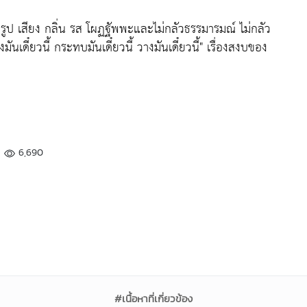
ัวรูป เสียง กลิ่น รส โผฏฐัพพะและไม่กลัวธรรมารมณ์ ไม่กลัว
้งมันเดี๋ยวนี้ กระทบมันเดี๋ยวนี้ วางมันเดี๋ยวนี้"
เรื่องสงบของ
6,690
#เนื้อหาที่เกี่ยวข้อง