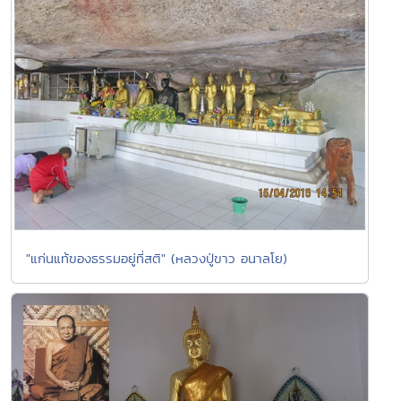
"แก่นแท้ของธรรมอยู่ที่สติ" (หลวงปู่ขาว อนาลโย)