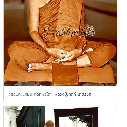
."ตัวบุญแท้มันเกิดที่หัวใจ" (หลวงปู่เทสก์ เทสรังสี)