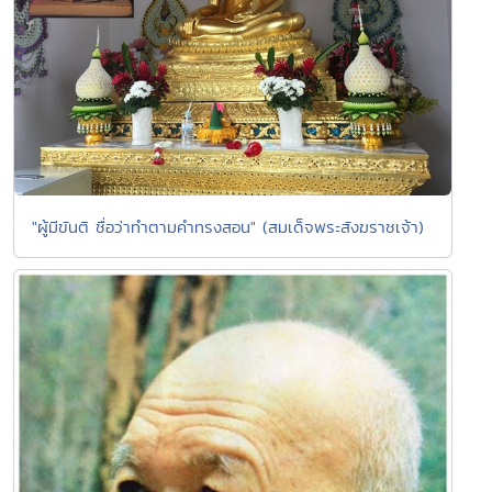
"ผู้มีขันติ ชื่อว่าทำตามคำทรงสอน" (สมเด็จพระสังฆราชเจ้า)