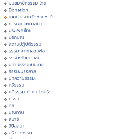
มุมสมาชิกธรรมะไทย
Donation
เทศกาลงานวัดช่วยชาติ
การเผยแผ่ศาสนา
ประเพณีไทย
บอกบุญ
สถานปฏิบัติธรรม
ธรรมะจากหลวงพ่อ
ธรรมะกับเยาวชน
นิทานธรรมะบันเทิง
ธรรมะบรรยาย
บทความธรรมะ
กวีธรรมะ
คติธรรม คำคม โดนใจ
กรรม
ศีล
บุญทาน
สมาธิ
วิปัสสนา
ปริวาสกรรม