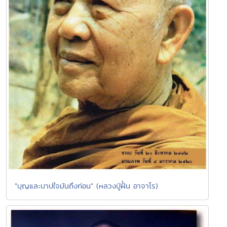
"บุญและบาปใจมันถึงก่อน" (หลวงปู่ฝั้น อาจาโร)