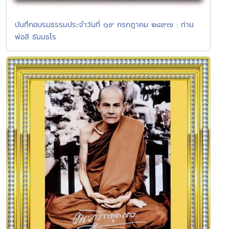
บันทึกอบรมธรรมประจำวันที่ ๑๙ กรกฎาคม ๒๔๙๗ : ท่าน
พ่อลี ธัมมธโร