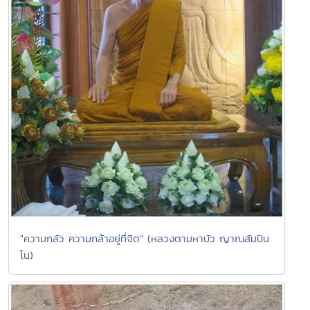
"ความกลัว ความกล้าอยู่ที่จิต" (หลวงตามหาบัว ญาณสัมปัน
โน)