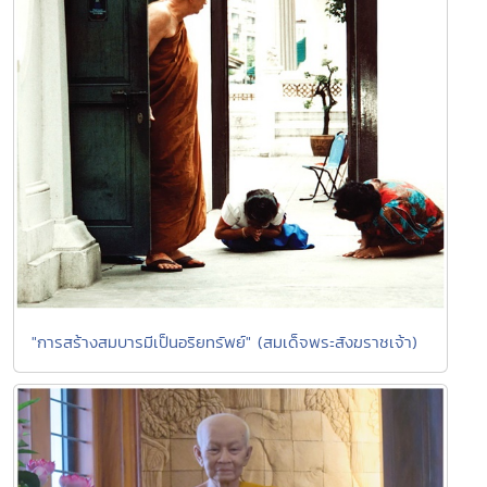
"การสร้างสมบารมีเป็นอริยทรัพย์" (สมเด็จพระสังฆราชเจ้า)