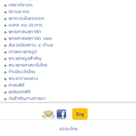
ทศชาติชาดก
นิทานชาดก
พุทธวจนในธรรมบท
มงคล ๓๘ ประการ
พุทธศาสนสุภาษิต
พุทธศาสนสุภาษิต ๖๒๑
สังเวชนียสถาน ๔ ตำบล
ปางพระพุทธรูป
พระพุทธรูปสำคัญ
พระพุทธศาสนาในไทย
ทำเนียบวัดไทย
พระอารามหลวง
ศาสนพิธี
อุปสมบทพิธี
วันสำคัญทางศาสนา
Eng
ธรรมะไทย