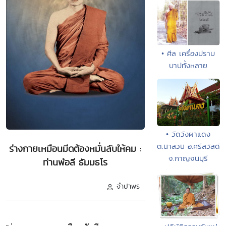
• ศีล เครื่องปราบ
บาปทั้งหลาย
• วัดวังผาแดง
ต.นาสวน อ.ศรีสวัสดิ์
ร่างกายเหมือนมีดต้องหมั่นลับให้คม :
จ.กาญจนบุรี
ท่านพ่อลี ธัมมธโร
จำปาพร