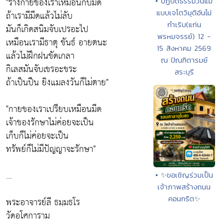
"ร่างกายของเราเหมือนกับมีด
• ปฏิบัติธรรมวันแม่
แบบเจโตวิมุติอันไม่
ถ้าเรามีมีดแล้วไม่ลับ
กำเริบ(แก่น
มันก็เกิดสนิมจับเปรอะไป
พรหมจรรย์) 12 -
เหมือนเรามีธาตุ ขันธ์ อายตนะ
15 สิงหาคม 2569
แล้วไม่ฝึกฝนขัดเกลา
ณ ปัณฑิตารมย์
กิเลสมันจับเขรอะขระ
สระบุรี
ถ้าเป็นปืน ยิงแมลงวันก็ไม่ตาย"
"กายของเราเปรียบเหมือนมีด
เจ้าของรักษาไม่ค่อยจะเป็น
เก็บก็ไม่ค่อยจะเป็น
ทรัพย์ก็ไม่มีปัญญาจะรักษา"
...
• ✨ขอเชิญร่วมเป็น
เจ้าภาพสร้างถนน
คอนกรีต✨
พระอาจารย์ลี ธมฺมธโร
วัดอโศการาม