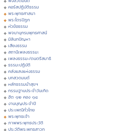
ฟังสวดมนต์
คอร์สปฏิบัติธรรม
พระพุทธศาสนา
พระไตรปิฏก
หัวข้อธรรม
พจนานุกรมพุทธศาสน์
มิลินทปัญหา
เสียงธรรม
สถานีเพลงธรรมะ
เพลงธรรมะ/ดนตรีสมาธิ
ธรรมะปฏิบัติ
คลังแสงแห่งธรรม
บทสวดมนต์
หลักธรรมนำสุขฯ
กรรมฐานประจำวันเกิด
ฮีต ๑๒ คอง ๑๔
งานบุญประจำปี
ประเพณีทั่วไทย
พระพุทธเจ้า
ภาพพระพุทธประวัติ
ประวัติพระพุทธสาวก