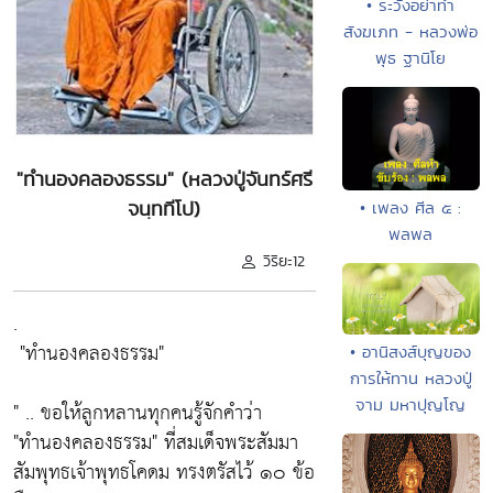
• ระวังอย่าทำ
สังฆเภท - หลวงพ่อ
พุธ ฐานิโย
"ทำนองคลองธรรม" (หลวงปู่จันทร์ศรี
จนฺททีโป)
• เพลง ศีล ๕ :
พลพล
วิริยะ12
.
"ทำนองคลองธรรม"
• อานิสงส์บุญของ
การให้ทาน หลวงปู่
จาม มหาปุญโญ
" .. ขอให้ลูกหลานทุกคนรู้จักคำว่า
"ทำนองคลองธรรม"
ที่สมเด็จพระสัมมา
สัมพุทธเจ้าพุทธโคดม ทรงตรัสไว้ ๑๐ ข้อ