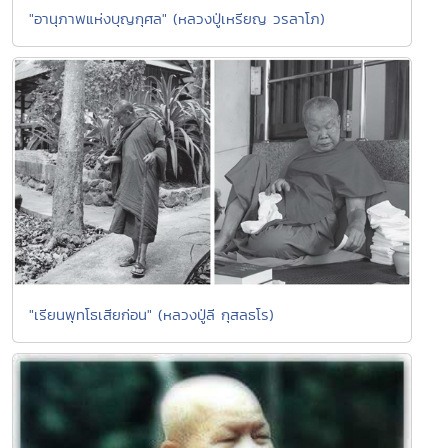
"อานุภาพแห่งบุญกุศล" (หลวงปู่เหรียญ วรลาโภ)
"เรียนพุทโธเสียก่อน" (หลวงปู่ลี กุสลธโร)