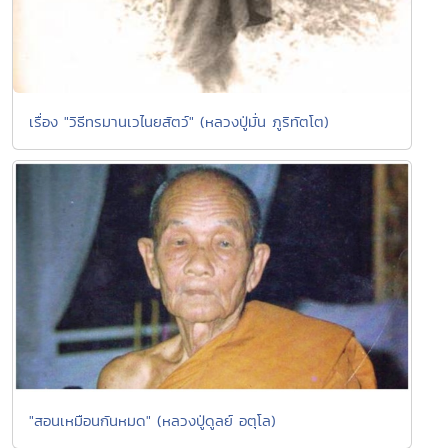
เรื่อง "วิธีทรมานเวไนยสัตว์" (หลวงปู่มั่น ภูริทัตโต)
"สอนเหมือนกันหมด" (หลวงปู่ดูลย์ อตุโล)