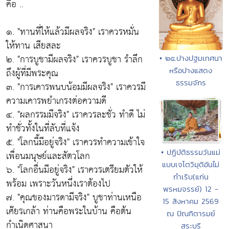
คือ ..
๑.
"ทานที่ให้แล้วมีผลจริง"
เราควรหมั่น
ให้ทาน เสียสละ
๒.
"การบูชามีผลจริง"
เราควรบูชา รำลึก
• ๒๕.ปางปฐมเทศนา
ถึงผู้ที่มีพระคุณ
หรือปางแสดง
ธรรมจักร
๓.
"การเคารพนบน้อมมีผลจริง"
เราควรมี
ความเคารพยำเกรงต่อความดี
๔.
"ผลกรรมมีจริง"
เราควรละชั่ว ทำดี ไม่
ทำชั่วทั้งในที่ลับที่แจ้ง
๕.
"โลกนี้มีอยู่จริง"
เราควรทำความเข้าใจ
• ปฏิบัติธรรมวันแม่
เพื่อนมนุษย์และสัตวฺโลก
แบบเจโตวิมุติอันไม่
๖.
"โลกอื่นมีอยู่จริง"
เราควรเตรียมตัวให้
กำเริบ(แก่น
พร้อม เพราะวันหนึ่งเราต้องไป
พรหมจรรย์) 12 -
๗.
"คุณของมารดามีจริง"
บูชาท่านเหนือ
15 สิงหาคม 2569
เศ๊ยรเกล้า ท่านคือพระในบ้าน คือต้น
ณ ปัณฑิตารมย์
กำเนิดศาสนา
สระบุรี