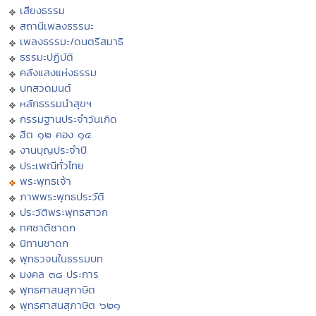
เสียงธรรม
สถานีเพลงธรรมะ
เพลงธรรมะ/ดนตรีสมาธิ
ธรรมะปฏิบัติ
คลังแสงแห่งธรรม
บทสวดมนต์
หลักธรรมนำสุขฯ
กรรมฐานประจำวันเกิด
ฮีต ๑๒ คอง ๑๔
งานบุญประจำปี
ประเพณีทั่วไทย
พระพุทธเจ้า
ภาพพระพุทธประวัติ
ประวัติพระพุทธสาวก
ทศชาติชาดก
นิทานชาดก
พุทธวจนในธรรมบท
มงคล ๓๘ ประการ
พุทธศาสนสุภาษิต
พุทธศาสนสุภาษิต ๖๒๑