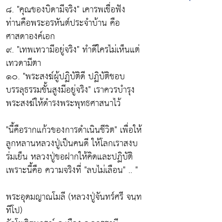
๘.
"คุณของบิดามีจริง"
เคารพเชื่อฟัง
ท่านคือพระอรหันต์ประจำบ้าน คือ
ศาสดาองค์เอก
๙.
"เทพเทวามีอยู่จริง"
ทำดีใครไม่เห็นแต่
เทวดามีตา
๑๐.
"พระสงฆ์ผู้ปฏิบัติดี ปฏิบัติชอบ
บรรลุธรรมชั้นสูงมีอยู่จริง"
เราควรบำรุง
พระสงฆ์ให้ดำรงพระพุทธศาสนาไว้
"นี้คือรากแก้วของการดำเนินชีวิต"
เพื่อให้
ลูกหลานหลวงปู่เป็นคนดี ให้โลกเราสงบ
ร่มเย็น หลวงปู่ขอฝากให้คิดและปฏิบัติ
เพราะนี้คือ ความจริงที่
"ลบไม่เลือน"
.. "
พระอุดมญาณโมลี (หลวงปู่จันทร์ศรี จนฺท
ทีโป)