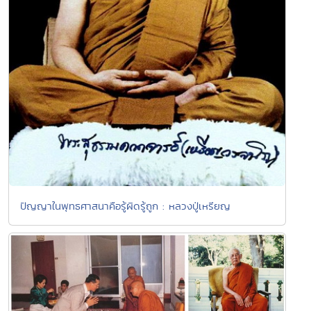
ปัญญาในพุทธศาสนาคือรู้ผิดรู้ถูก : หลวงปู่เหรียญ