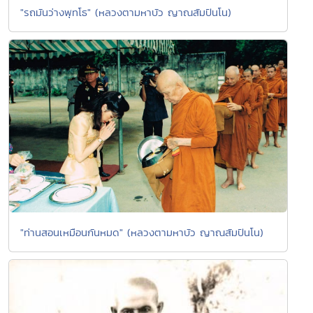
"รถมันว่างพุทโธ" (หลวงตามหาบัว ญาณสัมปันโน)
"ท่านสอนเหมือนกันหมด" (หลวงตามหาบัว ญาณสัมปันโน)