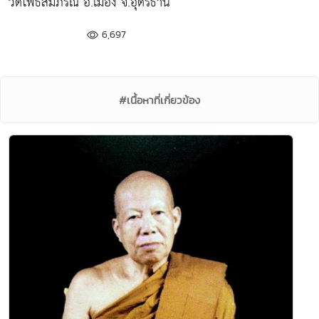
วัดโพธิสมภรณ์ อ.เมือง จ.อุดรธานี
6,697
#เนื้อหาที่เกี่ยวข้อง