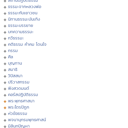
สถานปฏิบัติธรรม
ธรรมะจากหลวงพ่อ
ธรรมะกับเยาวชน
นิทานธรรมะบันเทิง
ธรรมะบรรยาย
บทความธรรมะ
กวีธรรมะ
คติธรรม คำคม โดนใจ
กรรม
ศีล
บุญทาน
สมาธิ
วิปัสสนา
ปริวาสกรรม
ฟังสวดมนต์
คอร์สปฏิบัติธรรม
พระพุทธศาสนา
พระไตรปิฏก
หัวข้อธรรม
พจนานุกรมพุทธศาสน์
มิลินทปัญหา