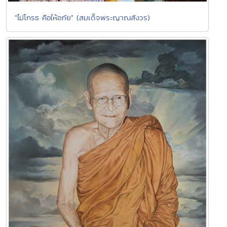
"ไม่โกรธ คือให้อภัย" (สมเด็จพระญาณสังวร)