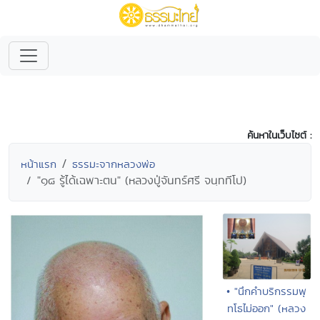
ค้นหาในเว็บไซต์ :
หน้าแรก
ธรรมะจากหลวงพ่อ
"๑๘ รู้ได้เฉพาะตน" (หลวงปู่จันทร์ศรี จนฺททีโป)
• "นึกคำบริกรรมพุ
ทโธไม่ออก" (หลวง