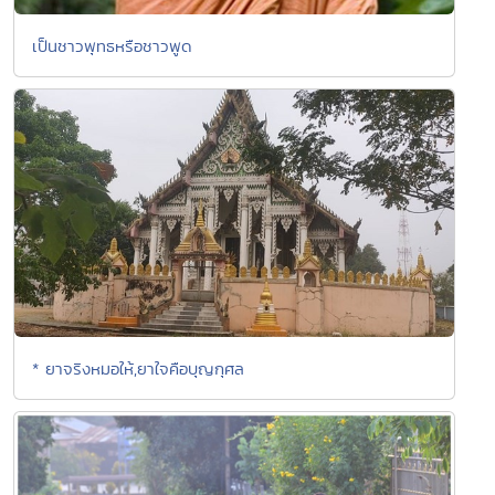
เป็นชาวพุทธหรือชาวพูด
* ยาจริงหมอให้,ยาใจคือบุญกุศล