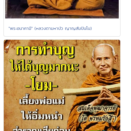
"พระอนาคามี" (หลวงตามหาบัว ญาญสัมปันโน)