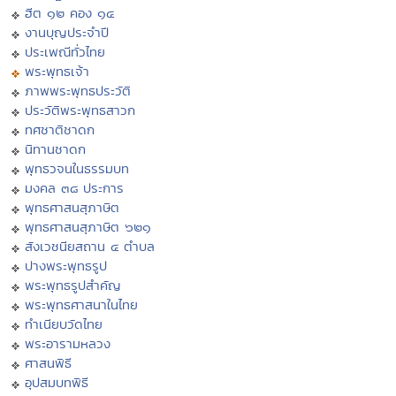
ฮีต ๑๒ คอง ๑๔
งานบุญประจำปี
ประเพณีทั่วไทย
พระพุทธเจ้า
ภาพพระพุทธประวัติ
ประวัติพระพุทธสาวก
ทศชาติชาดก
นิทานชาดก
พุทธวจนในธรรมบท
มงคล ๓๘ ประการ
พุทธศาสนสุภาษิต
พุทธศาสนสุภาษิต ๖๒๑
สังเวชนียสถาน ๔ ตำบล
ปางพระพุทธรูป
พระพุทธรูปสำคัญ
พระพุทธศาสนาในไทย
ทำเนียบวัดไทย
พระอารามหลวง
ศาสนพิธี
อุปสมบทพิธี