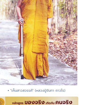
• "เห็นสาวสวรรค์" (หลวงปู่จันทา ถาวโร)