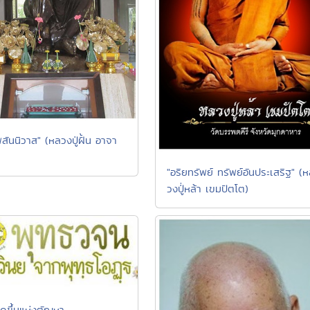
สันนิวาส" (หลวงปู่ฝั้น อาจา
"อริยทรัพย์ ทรัพย์อันประเสริฐ" (
วงปู่่หล้า เขมปัตโต)
ิดขึ้นแห่งตัณหา