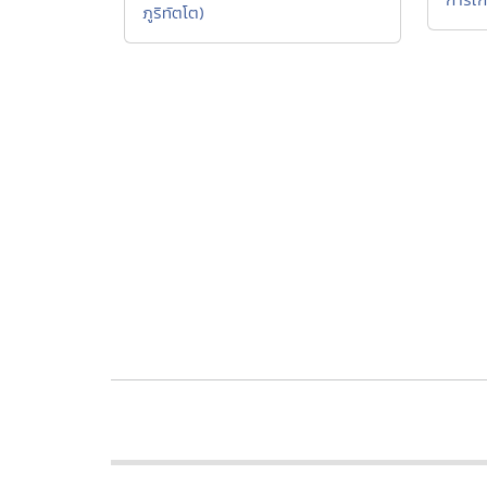
ภูริทัตโต)