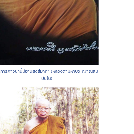
"การภาวนานี้มีอานิสงส์มาก" (หลวงตามหาบัว ญาณสัม
ปันโน)