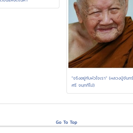
"จริงอยู่กับหัวใจเรา" (หลวงปู่จันทร
ศรี จนฺททีโป)
Go To Top