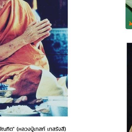
ณฑิต" (หลวงปู่เทสก์ เทสรังสี)