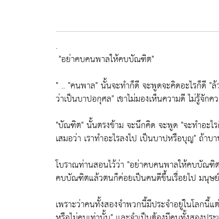
.
"อย่าคบคนพาลให้คบบัณฑิต"
" ..
"คนพาล"
นั้นจะทำก็ดี จะพูดจะคิดอะไรก็ดี
"ล
ว่าเป็นบาปอกุศล"
เขาไม่มองเห็นความดี ไม่รู้จักคว
"บัณฑิต"
นั้นตรงข้าม จะนึกคิด จะพูด
"จะทำอะไรก
เสมอว่า เราทำอะไรลงไป เป็นบาปหรือบุญ"
ถ้าบาป
โบราณท่านสอนไว้ว่า
"อย่าคบคนพาลให้คบบัณฑิต
คบบัณฑิตแล้วตนก็ค่อยเป็นคนดีขึ้นเรื่อยไป มนุ
เพราะว่าคนทั้งสองจำพวกนี้มีประจำอยู่ในโลกนี้
หรือไม่คบเท่านั้น"
และจำเป็นต้องมีคนทั้งสองประเภทน