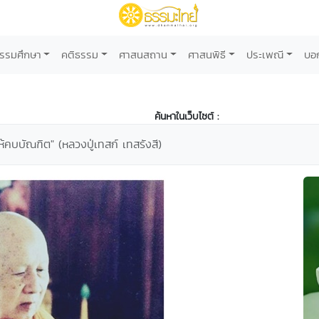
รรมศึกษา
คติธรรม
ศาสนสถาน
ศาสนพิธี
ประเพณี
บอ
ค้นหาในเว็บไซต์ :
คบบัณฑิต" (หลวงปู่เทสก์ เทสรังสี)