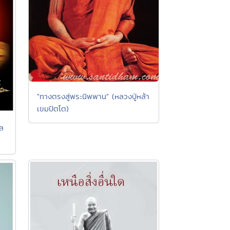
"ทางตรงสู่พระนิพพาน" (หลวงปู่หล้า
เขมปัตโต)
หล