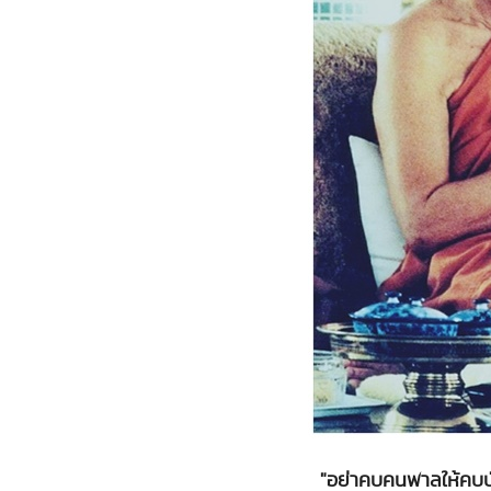
"อย่าคบคนพาลให้คบบั