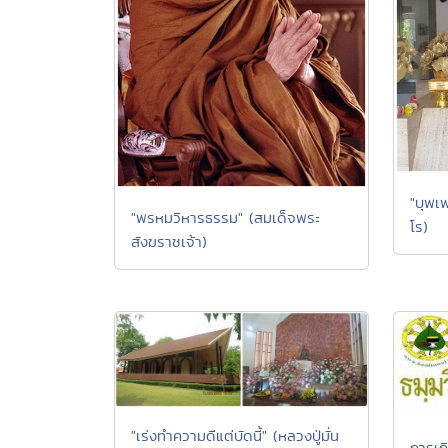
"บุพเพ
"พรหมวิหารธรรม" (สมเด็จพระ
โร)
สังฆราชเจ้า)
"เร่งทำความดีแต่บัดนี้" (หลวงปู่มั่น
การเก