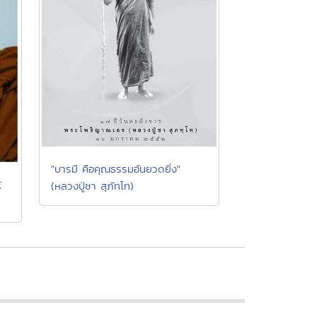
"บารมี คือคุณธรรมอันยวดยิ่ง"
์
(หลวงปู่ชา สุภัทโท)