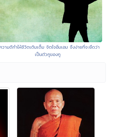
ความดีทำให้ชีวิตเติมเต็ม จิตใจอิ่มเอม จึงง่ายที่จะยึดว่า
เป็นตัวกูของกู