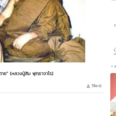
• 
าย" (หลวงปู่สิม พุทฺธาจาโร)
วิริยะ12