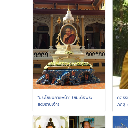
"ประโยชน์ภายหน้า" (สมเด็จพระ
คติธ
สังฆราชเจ้า)
ภิกขุ 