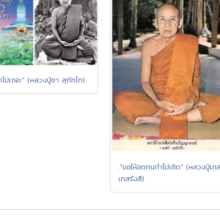
ำไปเถอะ" (หลวงปู่ชา สุภัทโท)
."ขอให้อดทนทำไปเถิด" (หลวงปู่เทส
เทสรังสี)