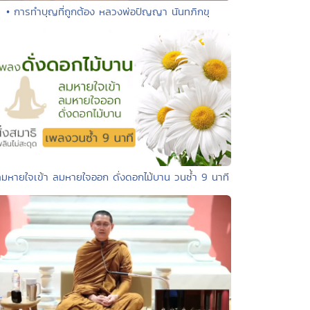
• การทำบุญที่ถูกต้อง หลวงพ่อปัญญา นันทภิกขุ
ลมหายใจเข้า ลมหายใจออก ดั่งดอกไม้บาน วนซ้ำ 9 นาที