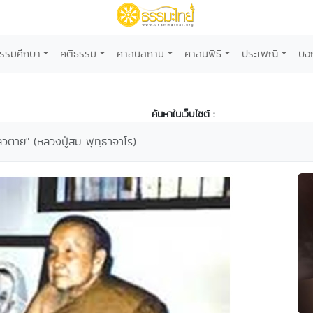
รรมศึกษา
คติธรรม
ศาสนสถาน
ศาสนพิธี
ประเพณี
บอ
ค้นหาในเว็บไซต์ :
ัวตาย" (หลวงปู่สิม พุทฺธาจาโร)