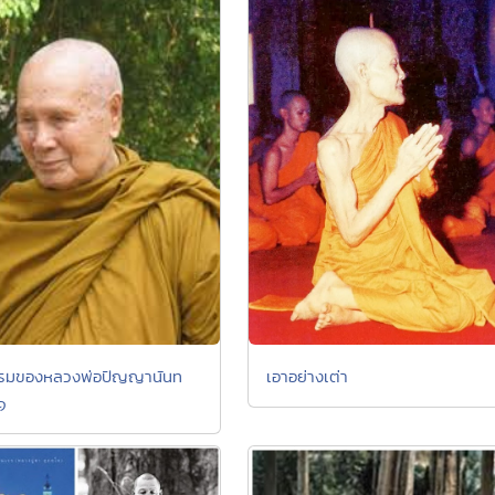
เอาอย่างเต่า
รรมของหลวงพ่อปัญญานันท
๑