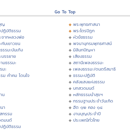
Go To Top
บุญ
พระพุทธศาสนา
ปฏิบัติธรรม
พระไตรปิฏก
ะจากหลวงพ่อ
หัวข้อธรรม
ะกับเยาวชน
พจนานุกรมพุทธศาสน์
ธรรมะบันเทิง
มิลินทปัญหา
ะบรรยาย
เสียงธรรม
ามธรรมะ
สถานีเพลงธรรมะ
รรมะ
เพลงธรรมะ/ดนตรีสมาธิ
รรม คำคม โดนใจ
ธรรมะปฏิบัติ
ม
คลังแสงแห่งธรรม
บทสวดมนต์
าน
หลักธรรมนำสุขฯ
กรรมฐานประจำวันเกิด
สนา
ฮีต ๑๒ คอง ๑๔
าสกรรม
งานบุญประจำปี
วดมนต์
ประเพณีทั่วไทย
ปฏิบัติธรรม