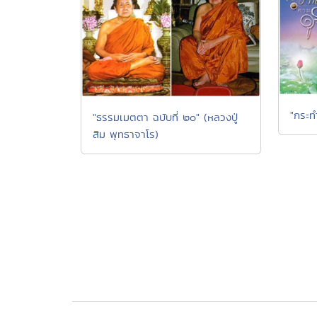
"กระท
"ธรรมเมตตา ฉบับที่ ๒๐" (หลวงปู่
สิม พุทธาจาโร)