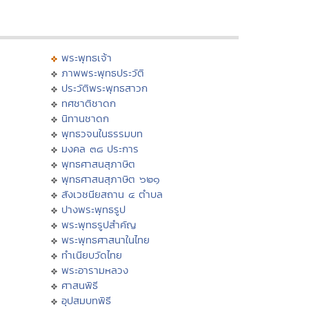
พระพุทธเจ้า
ภาพพระพุทธประวัติ
ประวัติพระพุทธสาวก
ทศชาติชาดก
นิทานชาดก
พุทธวจนในธรรมบท
มงคล ๓๘ ประการ
พุทธศาสนสุภาษิต
พุทธศาสนสุภาษิต ๖๒๑
สังเวชนียสถาน ๔ ตำบล
ปางพระพุทธรูป
พระพุทธรูปสำคัญ
พระพุทธศาสนาในไทย
ทำเนียบวัดไทย
พระอารามหลวง
ศาสนพิธี
อุปสมบทพิธี