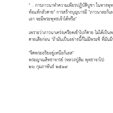
" .. การภาวนาทำความเพียรปฏิบัติบูชา ในทางพุ
ท้อแท้กลัวตาย"
การสร้างบุญบารมี
"ภาวนาละกิเลส
เอา จะมีพระพุทธเจ้าได้หรือ"
เพราะว่าภาวนาเคร่งเครียดเข้าไปก็ตาย ไม่ได้เป็น
ตายเสียก่อน
"ถ้ามันเป็นอย่างนี้ก็ไม่มีพระซิ ที่มัน
"
จิตพระอริยอยู่เหนือกิเลส"
พระญาณสิทธาจารย์ (หลวงปู่สิม พุทฺธาจาโร)
๒๖ กุมภาพันธ์ ๒๕๑๙