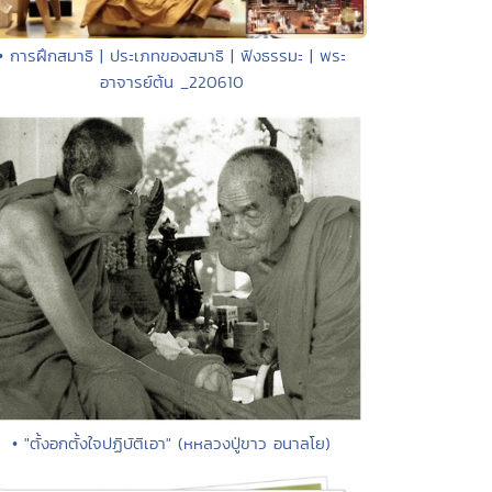
• การฝึกสมาธิ | ประเภทของสมาธิ | ฟังธรรมะ | พระ
อาจารย์ต้น _220610
• "ตั้งอกตั้งใจปฏิบัติเอา" (หหลวงปู่ขาว อนาลโย)