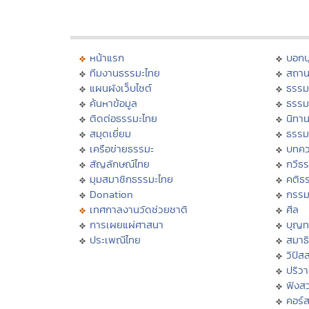
หน้าแรก
บอก
ทีมงานธรรมะไทย
สถาน
แผนผังเว็บไซต์
ธรรม
ค้นหาข้อมูล
ธรรม
ติดต่อธรรมะไทย
นิทาน
สมุดเยี่ยม
ธรรม
เครือข่ายธรรมะ
บทคว
สัญลักษณ์ไทย
กวีธ
มุมสมาชิกธรรมะไทย
คติธ
Donation
กรร
เทศกาลงานวัดช่วยชาติ
ศีล
การเผยแผ่ศาสนา
บุญท
ประเพณีไทย
สมาธิ
วิปัส
ปริว
ฟังส
คอร์ส