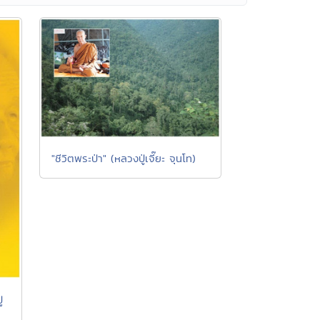
"ชีวิตพระป่า" (หลวงปู่เจี๊ยะ จุนโท)
่