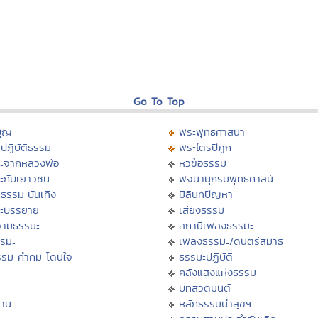
Go To Top
บุญ
พระพุทธศาสนา
ปฏิบัติธรรม
พระไตรปิฏก
ะจากหลวงพ่อ
หัวข้อธรรม
ะกับเยาวชน
พจนานุกรมพุทธศาสน์
ธรรมะบันเทิง
มิลินทปัญหา
ะบรรยาย
เสียงธรรม
ามธรรมะ
สถานีเพลงธรรมะ
รรมะ
เพลงธรรมะ/ดนตรีสมาธิ
รรม คำคม โดนใจ
ธรรมะปฏิบัติ
ม
คลังแสงแห่งธรรม
บทสวดมนต์
าน
หลักธรรมนำสุขฯ