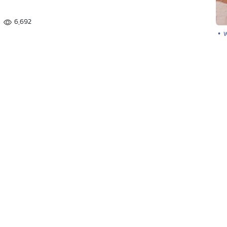
6,692
• 