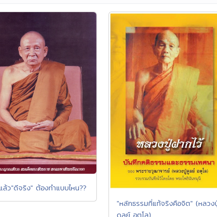
"แล้ว"ดีจริง" ต้องทำแบบไหน??
"หลักธรรมที่แท้จริงคือจิต" (หลวงปู
ดูลย์ อตุโล)