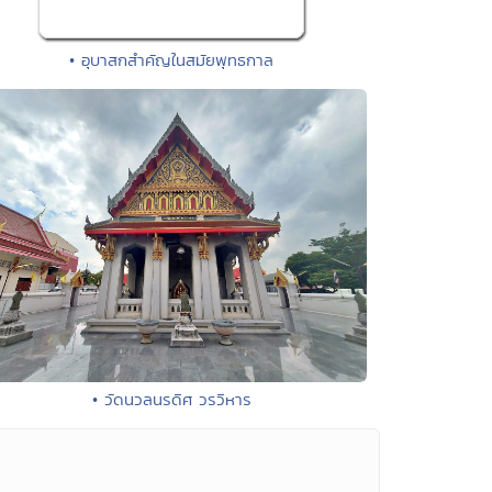
• อุบาสกสำคัญในสมัยพุทธกาล
• วัดนวลนรดิศ วรวิหาร