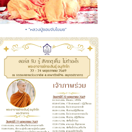
• "หลวงปู่ชอบจับโขมย"