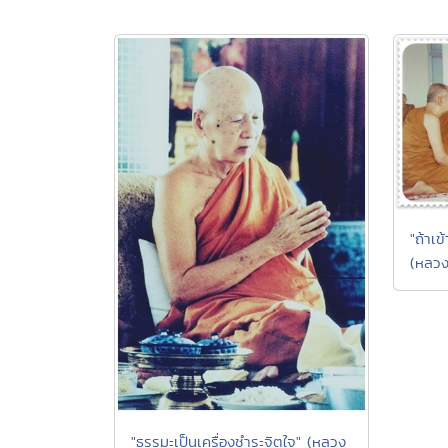
"ถ้าเข
(หลวงป
"ธรรมะเป็นเครื่องชำระจิตใจ" (หลวง