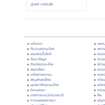
ปู่ทสก์ เทสรังสี)
หน้าแรก
บอก
ทีมงานธรรมะไทย
สถาน
แผนผังเว็บไซต์
ธรรม
ค้นหาข้อมูล
ธรรม
ติดต่อธรรมะไทย
นิทาน
สมุดเยี่ยม
ธรรม
เครือข่ายธรรมะ
บทคว
สัญลักษณ์ไทย
กวีธ
มุมสมาชิกธรรมะไทย
คติธ
Donation
กรร
เทศกาลงานวัดช่วยชาติ
ศีล
การเผยแผ่ศาสนา
บุญท