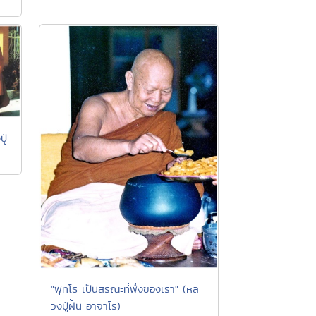
ู่
"พุทโธ เป็นสรณะที่พึ่งของเรา" (หล
วงปู่ฝั้น อาจาโร)