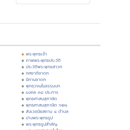
พระพุทธเจ้า
ภาพพระพุทธประวัติ
ประวัติพระพุทธสาวก
ทศชาติชาดก
นิทานชาดก
พุทธวจนในธรรมบท
มงคล ๓๘ ประการ
พุทธศาสนสุภาษิต
พุทธศาสนสุภาษิต ๖๒๑
สังเวชนียสถาน ๔ ตำบล
ปางพระพุทธรูป
พระพุทธรูปสำคัญ