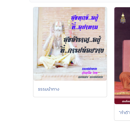
ธรรมนำทาง
"ทำดี