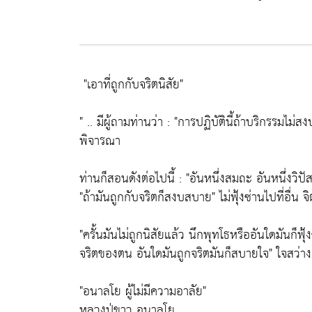
"เอาที่ถูกกับจริตนิสัย"
" .. มีผู้ถามท่านว่า :
"การปฏิบัตินี้ถ้าบริกรรมไม่
พิจารณา
ท่านก็สอนดังต่อไปนี้ :
"อันหนึ่งสมถะ อันหนึ่งวิป
"ถ้ามันถูกกับจริตก็สงบสบาย"
ไม่ฟุ้งซ่านไปที่อื่น 
"ครั้นมันไม่ถูกนิสัยแล้ว นึกพุทโธหรืออันใดมันก็ฟุ้
จริตของตน อันใดมันถูกจริตมันก็สบายใจ"
ใจสว่าง จ
"อนาลโย ผู้ไม่มีความอาลัย"
หลวงปู่ขาว อนาลโย