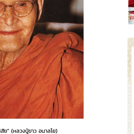
ตนิสัย" (หลวงปู่ขาว อนาลโย)