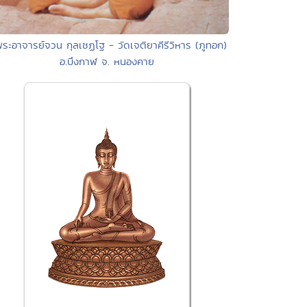
พระอาจารย์จวน กุลเชฏโฐ - วัดเจติยาคีรีวิหาร (ภูทอก)
อ.บึงกาฬ จ. หนองคาย