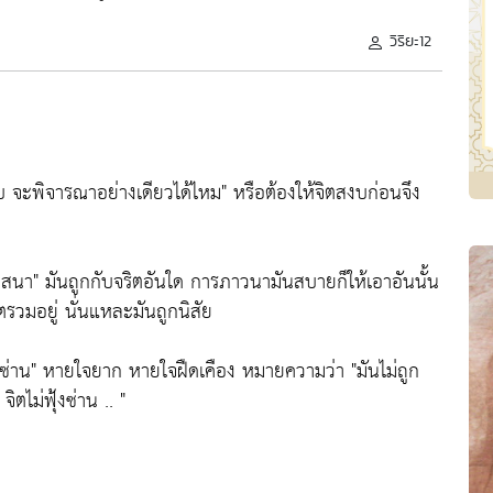
วิริยะ12
สงบ จะพิจารณาอย่างเดียวได้ไหม"
หรือต้องให้จิตสงบก่อนจึง
ัสสนา"
มันถูกกับจริตอันใด การภาวนามันสบายก็ให้เอาอันนั้น
จิตรวมอยู่ นั่นแหละมันถูกนิสัย
งซ่าน"
หายใจยาก หายใจฝืดเคือง หมายความว่า
"มันไม่ถูก
ิตไม่ฟุ้งซ่าน .. "