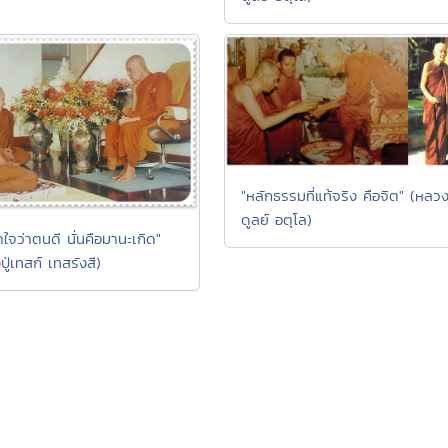
"หลักธรรมที่แท้จริง คือจิต" (หลวงป
ดูลย์ อตุโล)
้าใจว่าตนดี นั่นคือมานะเกิด"
ู่เทสก์ เทสรังสี)