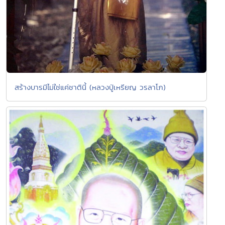
สร้างบารมีไม่ใช่แค่ชาตินี้ (หลวงปู่เหรียญ วรลาโภ)