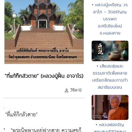
• หลวงปู่เหรียญ วร
ลาโภ - วัดอรัญญ
บรรพต
อ.ศรีเชียงใหม่
จ.หนองคาย
• เสียงขลุ่ยและ
ธรรมชาติเพื่อคลาย
"ที่แท้ก็กลัวตาย" (หลวงปู่ฝั้น อาจาโร)
เครียดลึกและการทำ
สมาธิแบบเซน
วิริยะ12
.
"ที่แท้ก็กลัวตาย"
• หลวงพ่อจรัญ
" ..
"พระนิพพานอยู่ฟากตาย ความสุขก็
สอนสมาธิวิปัสสนา