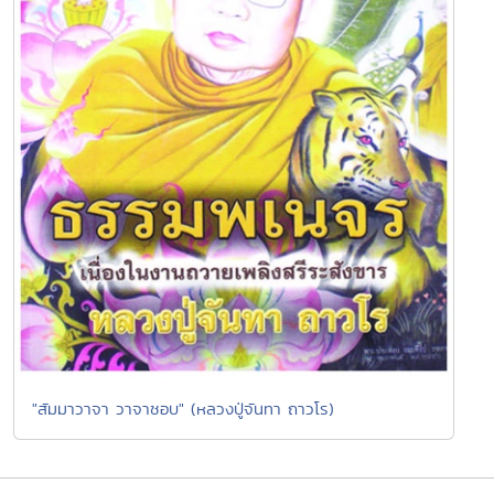
"สัมมาวาจา วาจาชอบ" (หลวงปู่จันทา ถาวโร)