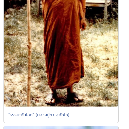
"ธรรมะกับโลก" (หลวงปู่ชา สุภัทโท)