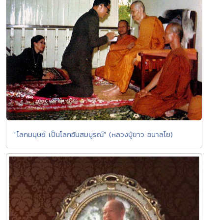
"โลกมนุษย์ เป็นโลกอันสมบูรณ์" (หลวงปู่ขาว อนาลโย)