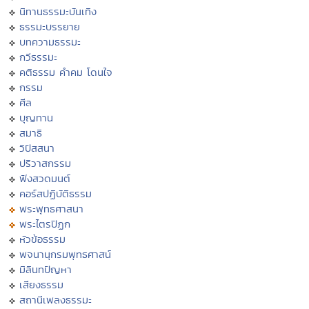
นิทานธรรมะบันเทิง
ธรรมะบรรยาย
บทความธรรมะ
กวีธรรมะ
คติธรรม คำคม โดนใจ
กรรม
ศีล
บุญทาน
สมาธิ
วิปัสสนา
ปริวาสกรรม
ฟังสวดมนต์
คอร์สปฏิบัติธรรม
พระพุทธศาสนา
พระไตรปิฏก
หัวข้อธรรม
พจนานุกรมพุทธศาสน์
มิลินทปัญหา
เสียงธรรม
สถานีเพลงธรรมะ