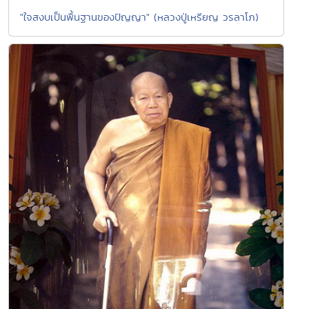
"ใจสงบเป็นพื้นฐานของปัญญา" (หลวงปู่เหรียญ วรลาโภ)