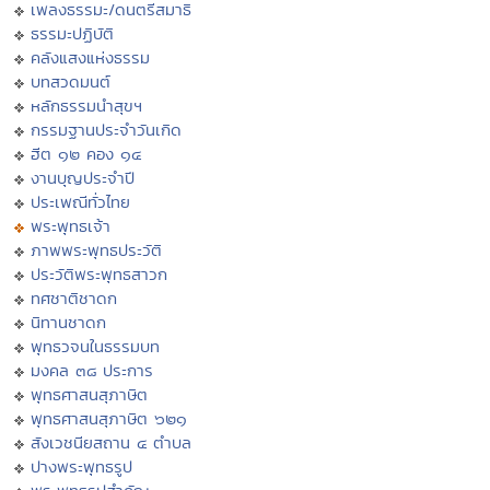
เพลงธรรมะ/ดนตรีสมาธิ
ธรรมะปฏิบัติ
คลังแสงแห่งธรรม
บทสวดมนต์
หลักธรรมนำสุขฯ
กรรมฐานประจำวันเกิด
ฮีต ๑๒ คอง ๑๔
งานบุญประจำปี
ประเพณีทั่วไทย
พระพุทธเจ้า
ภาพพระพุทธประวัติ
ประวัติพระพุทธสาวก
ทศชาติชาดก
นิทานชาดก
พุทธวจนในธรรมบท
มงคล ๓๘ ประการ
พุทธศาสนสุภาษิต
พุทธศาสนสุภาษิต ๖๒๑
สังเวชนียสถาน ๔ ตำบล
ปางพระพุทธรูป