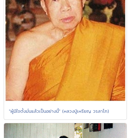
"ผู้มีใจตั้งมั่นแล้วเป็นอย่างนี้" (หลวงปู่เหรียญ วรลาโภ)