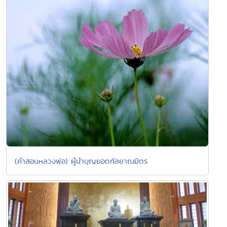
(คำสอนหลวงพ่อ) ผู้นำบุญยอดกัลยาณมิตร