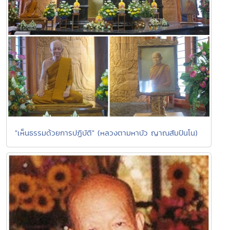
"เห็นธรรมด้วยการปฏิบัติ" (หลวงตามหาบัว ญาณสัมปันโน)