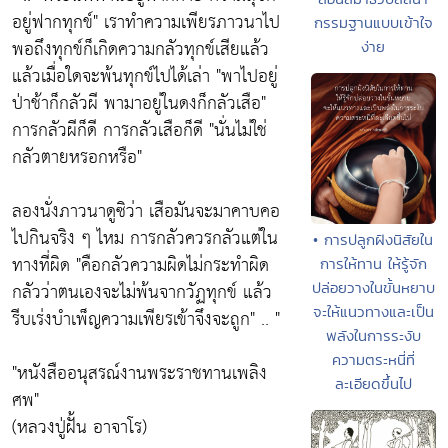
อยู่ฟากทุกข์"
เราทำความเพียรภาวนาไป
กรรมฐานแบบเข้าใจ
พอถึงทุกข์ก็เกิดความกลัวทุกข์เสียแล้ว
ง่าย
แล้วเมื่อใดจะพ้นทุกข์ไปได้เล่า
"พาไปอยู่
ป่าช้าก็กลัวผี พามาอยู่ในดงก็กลัวเสือ"
การกลัวผีก็ดี การกลัวเสือก็ดี
"นั่นไม่ใช่
กลัวตายหรอกหรือ"
ลองนั่งภาวนาดูซิว่า เสือมันจะมาคาบคอ
ไปกินจริง ๆ ไหม การกลัวควรกลัวแต่ใน
• การปลูกฝังนิสัยใน
ทางที่ผิด
"คือกลัวความผิดไม่กระทำผิด
การให้ทาน ให้รู้จัก
กลัวว่าตนเองจะไม่พ้นจากวัฏทุกข์ แล้ว
ปล่อยวางในขั้นหยาบ
จะให้แนวทางและเป็น
รีบเร่งบำเพ็ญความเพียรเข้าจึงจะถูก"
.. "
พลังในการระงับ
ความตระหนี่ที่
"หนังสืออนุสรณ์งานพระราชทานเพลิง
ละเอียดขึ้นไป
ศพ"
(หลวงปู่ฝั้น อาจาโร)