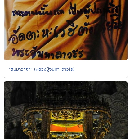
"สัมมาวาจา" (หลวงปู่จันทา ถาวโร)