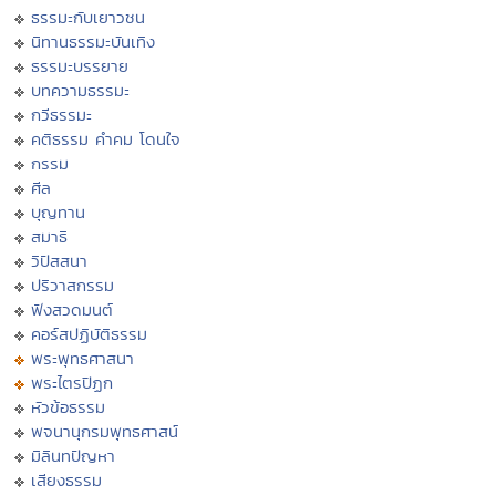
ธรรมะกับเยาวชน
นิทานธรรมะบันเทิง
ธรรมะบรรยาย
บทความธรรมะ
กวีธรรมะ
คติธรรม คำคม โดนใจ
กรรม
ศีล
บุญทาน
สมาธิ
วิปัสสนา
ปริวาสกรรม
ฟังสวดมนต์
คอร์สปฏิบัติธรรม
พระพุทธศาสนา
พระไตรปิฏก
หัวข้อธรรม
พจนานุกรมพุทธศาสน์
มิลินทปัญหา
เสียงธรรม