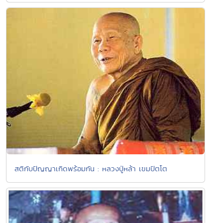
สติกับปัญญาเกิดพร้อมกัน : หลวงปู่หล้า เขมปัตโต