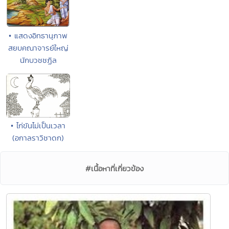
• แสดงอิทธานุภาพ
สยบคณาจารย์ใหญ่
นักบวชชฏิล
• ไก่ขันไม่เป็นเวลา
(อกาลราวิชาดก)
#เนื้อหาที่เกี่ยวข้อง