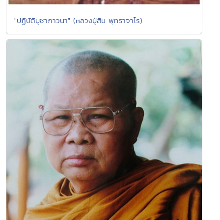
"ปฏิบัติบูชาภาวนา" (หลวงปู่สิม พุทธาจาโร)