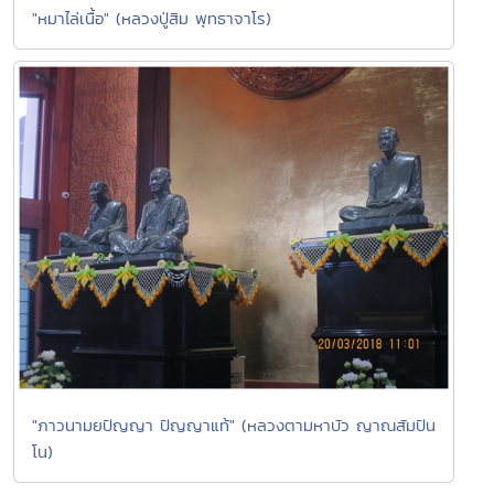
"หมาไล่เนื้อ" (หลวงปู่สิม พุทธาจาโร)
"ภาวนามยปัญญา ปัญญาแท้" (หลวงตามหาบัว ญาณสัมปัน
โน)