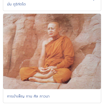
มั่น ภูริทัตโต
การบำเพ็ญ ทาน ศีล ภาวนา