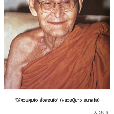
"ให้ควบคุมใจ สั่งสอนใจ" (หลวงปู่ขาว อนาลโย)
วิริยะ12