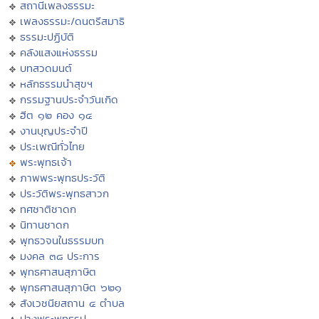
สถานีเพลงธรรมะ
เพลงธรรมะ/ดนตรีสมาธิ
ธรรมะปฏิบัติ
คลังแสงแห่งธรรม
บทสวดมนต์
หลักธรรมนำสุขฯ
กรรมฐานประจำวันเกิด
ฮีต ๑๒ คอง ๑๔
งานบุญประจำปี
ประเพณีทั่วไทย
พระพุทธเจ้า
ภาพพระพุทธประวัติ
ประวัติพระพุทธสาวก
ทศชาติชาดก
นิทานชาดก
พุทธวจนในธรรมบท
มงคล ๓๘ ประการ
พุทธศาสนสุภาษิต
พุทธศาสนสุภาษิต ๖๒๑
สังเวชนียสถาน ๔ ตำบล
ปางพระพุทธรูป