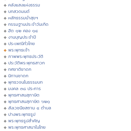
คลังแสงแห่งธรรม
บทสวดมนต์
หลักธรรมนำสุขฯ
กรรมฐานประจำวันเกิด
ฮีต ๑๒ คอง ๑๔
งานบุญประจำปี
ประเพณีทั่วไทย
พระพุทธเจ้า
ภาพพระพุทธประวัติ
ประวัติพระพุทธสาวก
ทศชาติชาดก
นิทานชาดก
พุทธวจนในธรรมบท
มงคล ๓๘ ประการ
พุทธศาสนสุภาษิต
พุทธศาสนสุภาษิต ๖๒๑
สังเวชนียสถาน ๔ ตำบล
ปางพระพุทธรูป
พระพุทธรูปสำคัญ
พระพุทธศาสนาในไทย