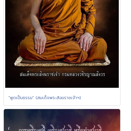
"พูดเป็นธรรม" (สมเด็จพระสังฆราชเจ้าฯ)