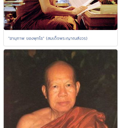
"อานุภาพ ของพุทโธ" (สมเด็จพระญาณสังวร)