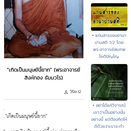
• แก่นสารของอานา
ปานสติ 1/2 โดย
พระอาจารย์สมภพ
โชติปัญโญ
"เกิดเป็นมนุษย์นี้ยาก" (พระอาจารย์
สิงห์ทอง ธัมมวโร)
วิริยะ12
• อย่าได้แค่วิจารณ์
.
เขาว่าเป็นอย่างนั้น
"เกิดเป็นมนุษย์นี้ยาก"
อย่างนี้ แต่ต้องคิดให้
ดีด้วยว่าเราจะทำ