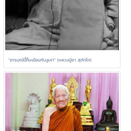
"อารมณ์นี้ก็เหมือนกับงูเห่า" (หลวงปู่ชา สุภัทโท)