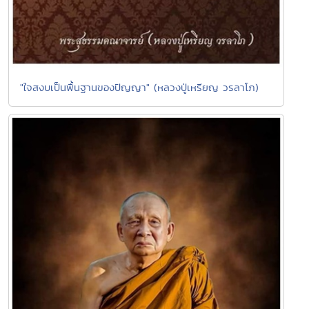
"ใจสงบเป็นพื้นฐานของปัญญา" (หลวงปู่เหรียญ วรลาโภ)