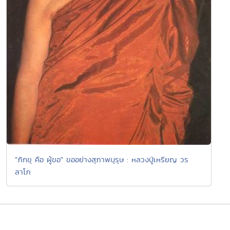
"ภิกขุ คือ ผู้ขอ" ขออย่างสุภาพบุรุษ : หลวงปู่เหรียญ วร
ลาโภ