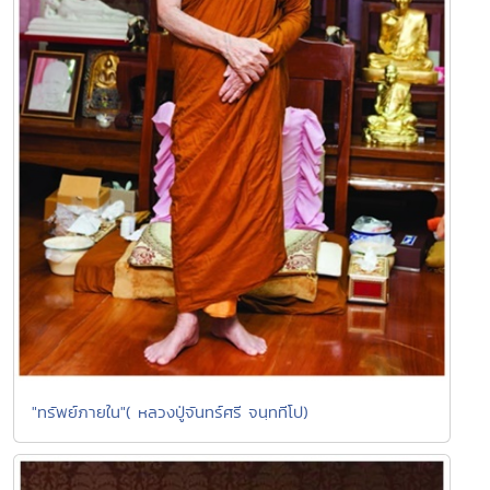
"ทรัพย์ภายใน"( หลวงปู่จันทร์ศรี จนฺททีโป)