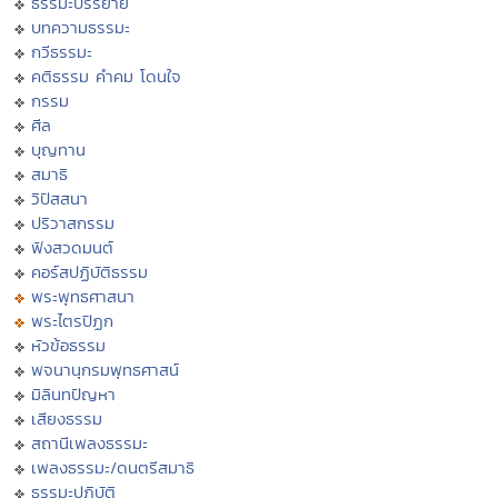
ธรรมะบรรยาย
บทความธรรมะ
กวีธรรมะ
คติธรรม คำคม โดนใจ
กรรม
ศีล
บุญทาน
สมาธิ
วิปัสสนา
ปริวาสกรรม
ฟังสวดมนต์
คอร์สปฏิบัติธรรม
พระพุทธศาสนา
พระไตรปิฏก
หัวข้อธรรม
พจนานุกรมพุทธศาสน์
มิลินทปัญหา
เสียงธรรม
สถานีเพลงธรรมะ
เพลงธรรมะ/ดนตรีสมาธิ
ธรรมะปฏิบัติ