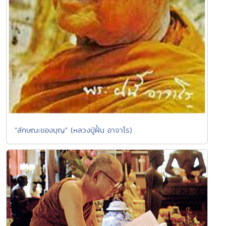
"ลักษณะของบุญ" (หลวงปู่ฝั้น อาจาโร)