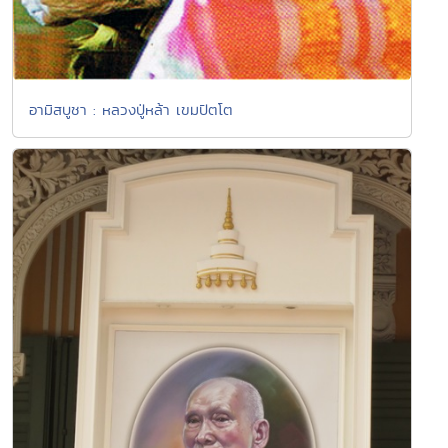
อามิสบูชา : หลวงปู่หล้า เขมปัตโต