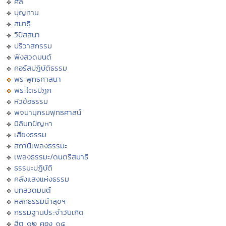
ศีล
บุญทาน
สมาธิ
วิปัสสนา
ปริวาสกรรม
ฟังสวดมนต์
คอร์สปฏิบัติธรรม
พระพุทธศาสนา
พระไตรปิฏก
หัวข้อธรรม
พจนานุกรมพุทธศาสน์
มิลินทปัญหา
เสียงธรรม
สถานีเพลงธรรมะ
เพลงธรรมะ/ดนตรีสมาธิ
ธรรมะปฏิบัติ
คลังแสงแห่งธรรม
บทสวดมนต์
หลักธรรมนำสุขฯ
กรรมฐานประจำวันเกิด
ฮีต ๑๒ คอง ๑๔