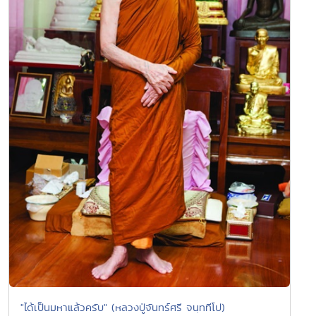
"ได้เป็นมหาแล้วครับ" (หลวงปู่จันทร์ศรี จนฺททีโป)