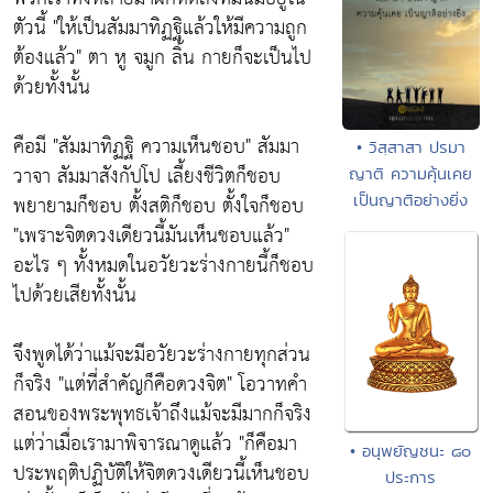
ตัวนี้
"ให้เป็นสัมมาทิฏฐิแล้วให้มีความถูก
ต้องแล้ว"
ตา หู จมูก ลิ้น กายก็จะเป็นไป
ด้วยทั้งนั้น
คือมี
"สัมมาทิฏฐิ ความเห็นชอบ"
สัมมา
• วิสฺสาสา ปรมา
วาจา สัมมาสังกัปโป เลี้ยงชีวิตก็ชอบ
ญาติ ความคุ้นเคย
เป็นญาติอย่างยิ่ง
พยายามก็ชอบ ตั้งสติก็ชอบ ตั้งใจก็ชอบ
"เพราะจิตดวงเดียวนี้มันเห็นชอบแล้ว"
อะไร ๆ ทั้งหมดในอวัยวะร่างกายนี้ก็ชอบ
ไปด้วยเสียทั้งนั้น
จึงพูดได้ว่าแม้จะมีอวัยวะร่างกายทุกส่วน
ก็จริง
"แต่ที่สำคัญก็คือดวงจิต"
โอวาทคำ
สอนของพระพุทธเจ้าถึงแม้จะมีมากก็จริง
แต่ว่าเมื่อเรามาพิจารณาดูแล้ว
"ก็คือมา
• อนุพยัญชนะ ๘๐
ประพฤติปฏิบัติให้จิตดวงเดียวนี้เห็นชอบ
ประการ