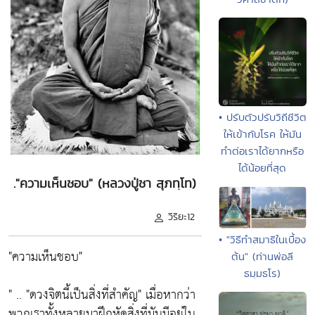
• ปรับตัวปรับวิถีชีวิต
ให้เข้ากับโรค ให้มัน
ทำต่อเราได้ยากหรือ
ได้น้อยที่สุด
."ความเห็นชอบ" (หลวงปู่ชา สุภทฺโท)
วิริยะ12
• "วิธีทำสมาธิในเบื้อง
"ความเห็นชอบ"
ต้น" (ท่านพ่อลี
ธมฺมธโร)
" ..
"ดวงจิตนี้เป็นสิ่งที่สำคัญ"
เมื่อหากว่า
พวกเราทั้งหลายมาฝึกหัดสิ่งที่มันมีอยู่ใน