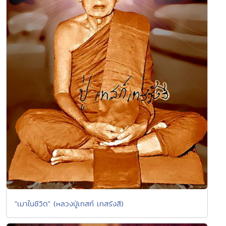
"เมาในชีวิต" (หลวงปู่เทสก์ เทสรังสี)