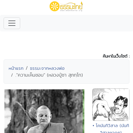
ค้นหาในเว็บไซต์ :
หน้าแรก
ธรรมะจากหลวงพ่อ
."ความเห็นชอบ" (หลวงปู่ชา สุภทฺโท)
• โคนันทิวิสาล (นันทิ
วิศาลชาดก)