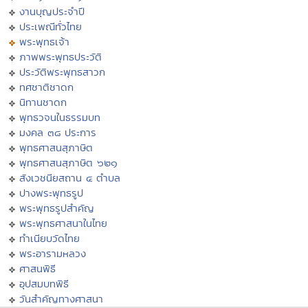
งานบุญประจำปี
ประเพณีทั่วไทย
พระพุทธเจ้า
ภาพพระพุทธประวัติ
ประวัติพระพุทธสาวก
ทศชาติชาดก
นิทานชาดก
พุทธวจนในธรรมบท
มงคล ๓๘ ประการ
พุทธศาสนสุภาษิต
พุทธศาสนสุภาษิต ๖๒๑
สังเวชนียสถาน ๔ ตำบล
ปางพระพุทธรูป
พระพุทธรูปสำคัญ
พระพุทธศาสนาในไทย
ทำเนียบวัดไทย
พระอารามหลวง
ศาสนพิธี
อุปสมบทพิธี
วันสำคัญทางศาสนา