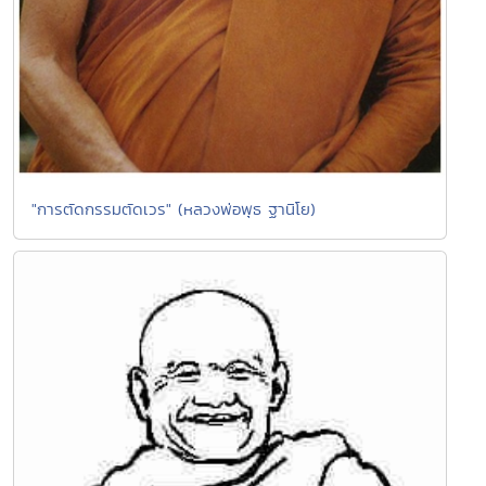
"การตัดกรรมตัดเวร" (หลวงพ่อพุธ ฐานิโย)