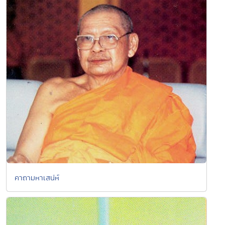
คาถามหาเสน่ห์