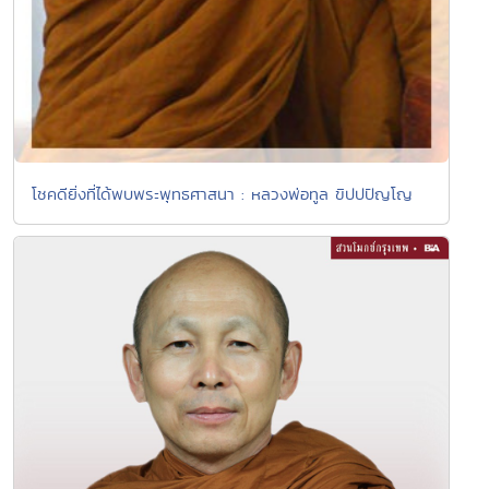
โชคดียิ่งที่ได้พบพระพุทธศาสนา : หลวงพ่อทูล ขิปปปัญโญ