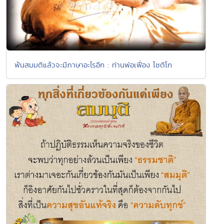
พ้นสมมติแล้วจะมีภาษาอะไรอีก : ท่านพ่อเฟื่อง โชติโก