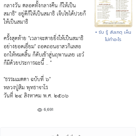
กลางวัน ตลอดทั้งกลางคืน ก็ให้เป็น
สมาธิ"
อยู่ดีก็ให้เป็นสมาธิ เจ็บไขได้ปวยก็
ให้เป็นสมาธิ
• รับ รู้ สังเกตุ เห็น
ครั้งสุดท้าย
"เวลาจะตายยิ่งให้เป็นสมาธิ
ไม่ทำอะไร
อย่างยอดเยี่ยม"
ถอดถอนอาสวกิเลสอ
อกให้หมดสิ้น ก็ดับเข้าสู่นฤพานเลย เอวํ
ก็มีด้วยประการฉะนี้ .. "
"ธรรมเมตตา ฉบับที่ ๖"
หลวงปู่สิม พุทธาจาโร
วันที่ ๒๔ สิงหาคม พ.ศ. ๒๕๐๖
6,691