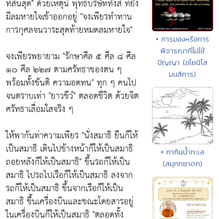
ที่สิ้นสุด"
ด้วยเหตุนี้ พุทธบริษัททั้งสี่ ที่ยัง
มีลมหายใจเข้าออกอยู่
"จงเพียรทำทาน
การกุศลจนวาระสุดท้ายหมดลมหายใจ"
• การมองหรือการ
พิจารณาที่ไม่ใช้
จงเพียรพยายาม
"รักษาศีล ๕ ศีล ๘ ศีล
ปัญญา (อโยนิโส
๑๐ ศีล ๒๒๗ ตามศรัทธาของตน ๆ
มนสิการ)
พร้อมทั้งขันติ ความอดทน"
ทุก ๆ คนไป
จนตราบเท่า
"ยาวขีวํ"
ตลอดชีวิต ด้วยจิต
ศรัทธาเลื่อมใสจริง ๆ
ให้พากันท่าความเพียร
"นั่งสมาธิ ยืนก็ให้
เป็นสมาธิ เดินไปข้างหน้าก็ให้เป็นสมาธิ
• กากินน้ำทะเล
ถอยหลังก็ให้เป็นสมาธิ"
ขึ้นรถก็ให้เป็น
(สมุททชาดก)
สมาธิ ไปรถไปเรือก็ให้เป็นสมาธิ ลงจาก
รถก็ให้เป็นสมาธิ ขึ้นจากเรือก็ให้เป็น
สมาธิ ขึ้นเครื่องบินและขณะโดยสารอยู่
ในเครื่องบินก็ให้เป็นสมาธิ
"ตลอดทั้ง