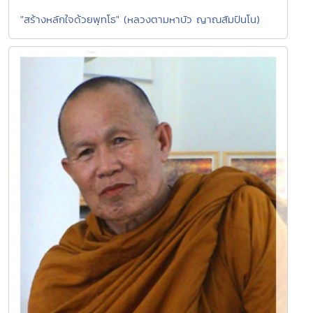
"สร้างหลักใจด้วยพุทโธ" (หลวงตามหาบัว ญาณสัมปันโน)