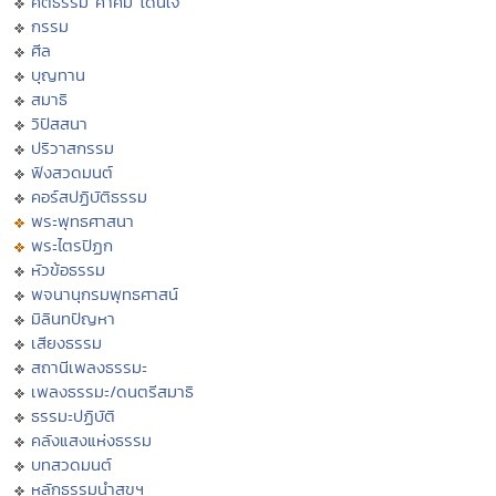
คติธรรม คำคม โดนใจ
กรรม
ศีล
บุญทาน
สมาธิ
วิปัสสนา
ปริวาสกรรม
ฟังสวดมนต์
คอร์สปฏิบัติธรรม
พระพุทธศาสนา
พระไตรปิฏก
หัวข้อธรรม
พจนานุกรมพุทธศาสน์
มิลินทปัญหา
เสียงธรรม
สถานีเพลงธรรมะ
เพลงธรรมะ/ดนตรีสมาธิ
ธรรมะปฏิบัติ
คลังแสงแห่งธรรม
บทสวดมนต์
หลักธรรมนำสุขฯ