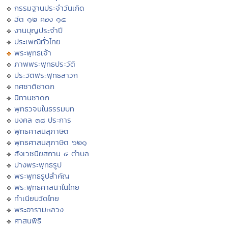
กรรมฐานประจำวันเกิด
ฮีต ๑๒ คอง ๑๔
งานบุญประจำปี
ประเพณีทั่วไทย
พระพุทธเจ้า
ภาพพระพุทธประวัติ
ประวัติพระพุทธสาวก
ทศชาติชาดก
นิทานชาดก
พุทธวจนในธรรมบท
มงคล ๓๘ ประการ
พุทธศาสนสุภาษิต
พุทธศาสนสุภาษิต ๖๒๑
สังเวชนียสถาน ๔ ตำบล
ปางพระพุทธรูป
พระพุทธรูปสำคัญ
พระพุทธศาสนาในไทย
ทำเนียบวัดไทย
พระอารามหลวง
ศาสนพิธี