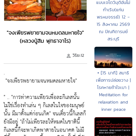
แบบเจโตวิมุติอันไม่
กำเริบ(แก่น
พรหมจรรย์) 12 -
15 สิงหาคม 2569
ณ ปัณฑิตารมย์
"จงเพียรพยายามจนหมดลมหายใจ"
สระบุรี
(หลวงปู่สิม พุทธาจาโร)
วิริยะ12
.
• [15 นาที] สมาธิ
"จงเพียรพยายามจนหมดลมหายใจ"
เพื่อการปล่อยวาง |
โรคหายถ้าใจเบา |
Meditation for
" ..
"การท่าความเพียรเพื่อละกิเลสนั้น
relaxation and
ไม่ใช่เรื่องทำเล่น ๆ กิเลสในใจของมนุษย์
inner peace
นั้น มีมาตั้งแต่ก่อนเกิด"
จนเดี๋ยวนี้กิเลสก็
ยังมีอยู่ "
ถ้าไม่เพียรละให้หมดในชาตินี้
กิเลสนี้ก็จะพาเกิดพาตายในอนาคต ไม่มี