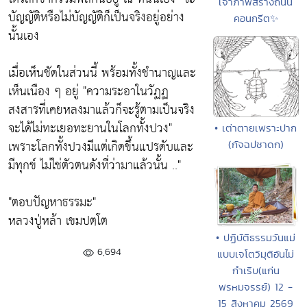
เจ้าภาพสร้างถนน
บัญญัติหรือไม่บัญญัติก็เป็นจริงอยู่อย่าง
คอนกรีต✨
นั้นเอง
เมื่อเห็นชัดในส่วนนี้ พร้อมทั้งชำนาญและ
เห็นเนือง ๆ อยู่
"ความระอาในวัฏฏ
สงสารที่เคยหลงมาแล้วก็จะรู้ตามเป็นจริง
จะได้ไม่ทะเยอทะยานในโลกทั้งปวง"
• เต่าตายเพราะปาก
เพราะโลกทั้งปวงมีแต่เกิดขึ้นแปรดับและ
(กัจฉปชาดก)
มีทุกข์ ไม่ใช่ตัวตนดังที่ว่ามาแล้วนั้น .."
"ตอบปัญหาธรรมะ"
หลวงปู่หล้า เขมปตฺโต
• ปฏิบัติธรรมวันแม่
6,694
แบบเจโตวิมุติอันไม่
กำเริบ(แก่น
พรหมจรรย์) 12 -
15 สิงหาคม 2569