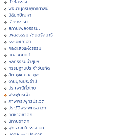
หัวข้อธรรม
พจนานุกรมพุทธศาสน์
มิลินทปัญหา
เสียงธรรม
สถานีเพลงธรรมะ
เพลงธรรมะ/ดนตรีสมาธิ
ธรรมะปฏิบัติ
คลังแสงแห่งธรรม
บทสวดมนต์
หลักธรรมนำสุขฯ
กรรมฐานประจำวันเกิด
ฮีต ๑๒ คอง ๑๔
งานบุญประจำปี
ประเพณีทั่วไทย
พระพุทธเจ้า
ภาพพระพุทธประวัติ
ประวัติพระพุทธสาวก
ทศชาติชาดก
นิทานชาดก
พุทธวจนในธรรมบท
มงคล ๓๘ ประการ