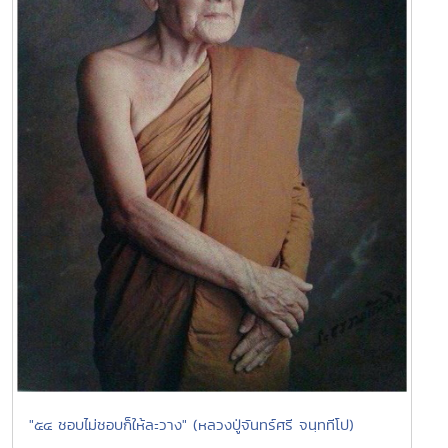
"๕๔ ชอบไม่ชอบก็ให้ละวาง" (หลวงปู่จันทร์ศรี จนฺททีโป)