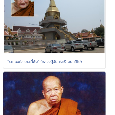
"๕๐ องค์สรณะที่พึ่ง" (หลวงปู่จันทร์ศรี จนฺททีโป)