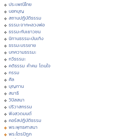
ประเพณีไทย
บอกบุญ
สถานปฏิบัติธรรม
ธรรมะจากหลวงพ่อ
ธรรมะกับเยาวชน
นิทานธรรมะบันเทิง
ธรรมะบรรยาย
บทความธรรมะ
กวีธรรมะ
คติธรรม คำคม โดนใจ
กรรม
ศีล
บุญทาน
สมาธิ
วิปัสสนา
ปริวาสกรรม
ฟังสวดมนต์
คอร์สปฏิบัติธรรม
พระพุทธศาสนา
พระไตรปิฏก