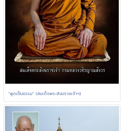
"พูดเป็นธรรม" (สมเด็จพระสังฆราชเจ้าฯ)