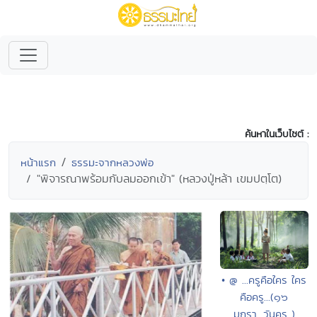
ค้นหาในเว็บไซต์ :
หน้าแรก
ธรรมะจากหลวงพ่อ
"พิจารณาพร้อมกับลมออกเข้า" (หลวงปู่หล้า เขมปตฺโต)
• @ ...ครูคือใคร ใคร
คือครู...(๑๖
มกรา...วันครู..)