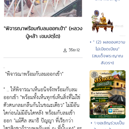
"พิจารณาพร้อมกับลมออกเข้า" (หลวง
ปู่หล้า เขมปตฺโต)
• " (2) ผลของความ
ไม่เบียดเบียน"
วิริยะ12
(สมเด็จพระญาณ
สังวรฯ)
.
"พิจารณาพร้อมกับลมออกเข้า"
" .. ให้พิจารณาเห็นอนิจจังพร้อมกับลม
ออกเข้า
"พร้อมทั้งเห็นทุกข์เห็นสิ่งที่ไม่ใช่
ตัวตนกลมกลืนกันในขณะเดียว"
ไม่มีอัน
ใดก่อนไม่มีอันใดหลัง พร้อมกับลมเข้า
ออก
"แม้ศีล สมาธิ ปัญญา ที่เรียกว่า
• ✨ขอเชิญร่วมเป็น
ไตรสิกขาก็รวมพลกันอยู่ ณ ที่นั้นเอง"
จะ