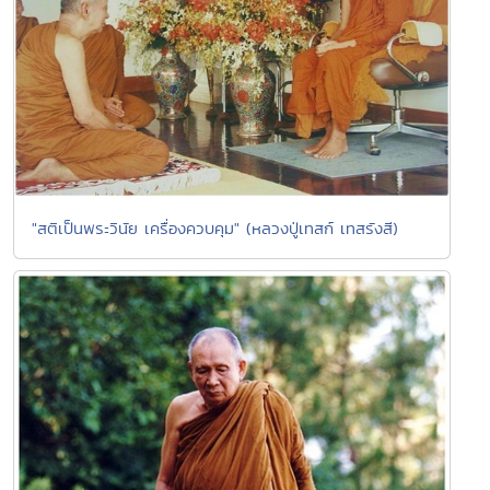
"สติเป็นพระวินัย เครื่องควบคุม" (หลวงปู่เทสก์ เทสรังสี)