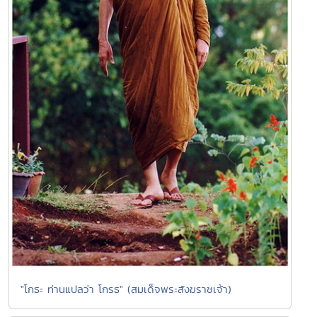
"โกธะ ท่านแปลว่า โกรธ" (สมเด็จพระสังฆราชเจ้า)