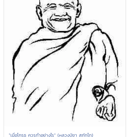
"เมื่อโกรธ ควรทำอย่างไร" (หลวงปู่ชา สุภัทโท)