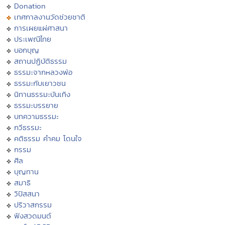
Donation
เทศกาลงานวัดช่วยชาติ
การเผยแผ่ศาสนา
ประเพณีไทย
บอกบุญ
สถานปฏิบัติธรรม
ธรรมะจากหลวงพ่อ
ธรรมะกับเยาวชน
นิทานธรรมะบันเทิง
ธรรมะบรรยาย
บทความธรรมะ
กวีธรรมะ
คติธรรม คำคม โดนใจ
กรรม
ศีล
บุญทาน
สมาธิ
วิปัสสนา
ปริวาสกรรม
ฟังสวดมนต์