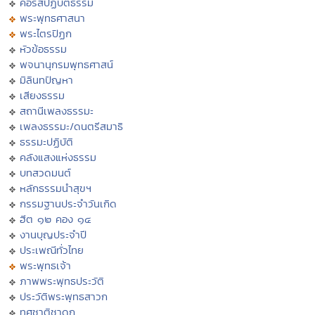
คอร์สปฏิบัติธรรม
พระพุทธศาสนา
พระไตรปิฏก
หัวข้อธรรม
พจนานุกรมพุทธศาสน์
มิลินทปัญหา
เสียงธรรม
สถานีเพลงธรรมะ
เพลงธรรมะ/ดนตรีสมาธิ
ธรรมะปฏิบัติ
คลังแสงแห่งธรรม
บทสวดมนต์
หลักธรรมนำสุขฯ
กรรมฐานประจำวันเกิด
ฮีต ๑๒ คอง ๑๔
งานบุญประจำปี
ประเพณีทั่วไทย
พระพุทธเจ้า
ภาพพระพุทธประวัติ
ประวัติพระพุทธสาวก
ทศชาติชาดก