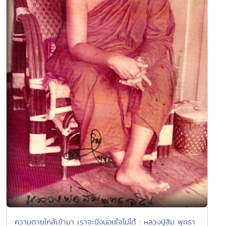
ความตายใกล้เข้ามา เราจะนิ่งนอนใจไม่ได้ : หลวงปู่สิม พุทธา