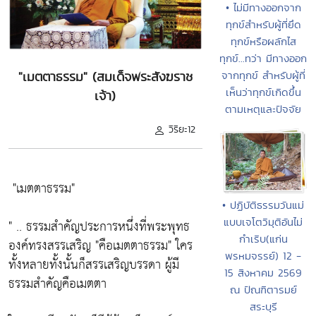
• ไม่มีทางออกจาก
ทุกข์สำหรับผู้ที่ยึด
ทุกข์หรือผลักไส
ทุกข์...ทว่า มีทางออก
"เมตตาธรรม" (สมเด็จพระสังฆราช
จากทุกข์ สำหรับผู้ที่
เห็นว่าทุกข์เกิดขึ้น
เจ้า)
ตามเหตุและปัจจัย
วิริยะ12
"เมตตาธรรม"
• ปฏิบัติธรรมวันแม่
แบบเจโตวิมุติอันไม่
" .. ธรรมสำคัญประการหนึ่งที่พระพุทธ
กำเริบ(แก่น
องค์ทรงสรรเสริญ
"คือเมตตาธรรม"
ใคร
พรหมจรรย์) 12 -
ทั้งหลายทั้งนั้นก็สรรเสริญบรรดา ผู้มี
15 สิงหาคม 2569
ธรรมสำคัญคือเมตตา
ณ ปัณฑิตารมย์
สระบุรี