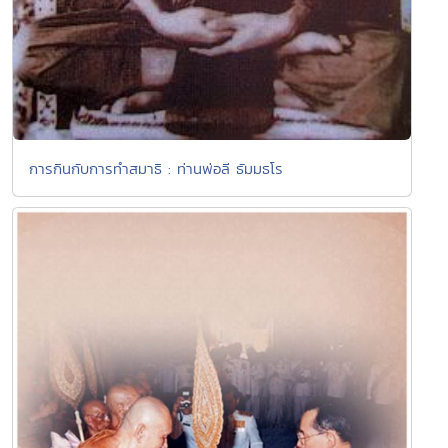
การกินกับการทำสมาธิ : ท่านพ่อลี ธัมมธโร