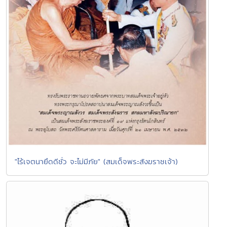
"ไร้เจตนายึดดีชั่ว จะไม่มีภัย" (สมเด็จพระสังฆราชเจ้า)