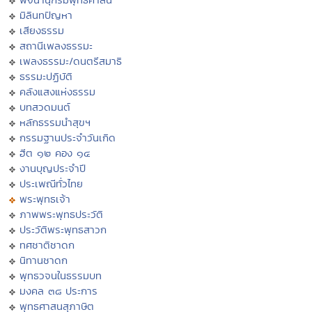
มิลินทปัญหา
เสียงธรรม
สถานีเพลงธรรมะ
เพลงธรรมะ/ดนตรีสมาธิ
ธรรมะปฏิบัติ
คลังแสงแห่งธรรม
บทสวดมนต์
หลักธรรมนำสุขฯ
กรรมฐานประจำวันเกิด
ฮีต ๑๒ คอง ๑๔
งานบุญประจำปี
ประเพณีทั่วไทย
พระพุทธเจ้า
ภาพพระพุทธประวัติ
ประวัติพระพุทธสาวก
ทศชาติชาดก
นิทานชาดก
พุทธวจนในธรรมบท
มงคล ๓๘ ประการ
พุทธศาสนสุภาษิต