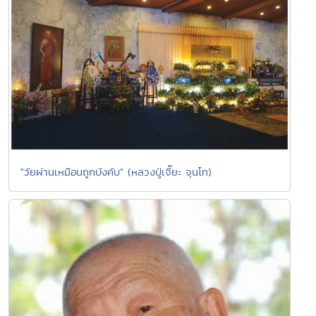
"วัยผ่านเหมือนถูกบังคับ" (หลวงปู่เจี๊ยะ จุนโท)