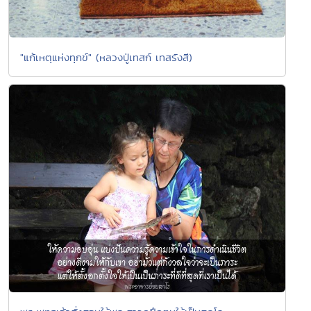
"แก้เหตุแห่งทุกข์" (หลวงปู่เทสก์ เทสรังสี)