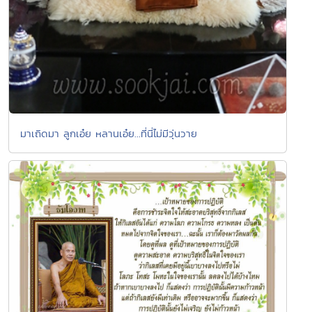
มาเถิดมา ลูกเอ๋ย หลานเอ๋ย...ที่นี่ไม่มีวุ่นวาย