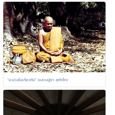
"มะม่วงใบเดียวกัน" (หลวงปู่ชา สุภัทโท)