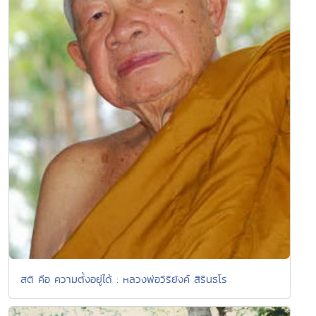
สติ คือ ความตั้งอยู่ได้ : หลวงพ่อวิริยังค์ สิรินธโร