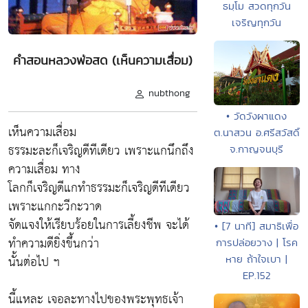
ธมฺโม สวดทุกวัน
เจริญทุกวัน
คำสอนหลวงพ่อสด (เห็นความเสื่อม)
nubthong
• วัดวังผาแดง
เห็นความเสื่อม
ต.นาสวน อ.ศรีสวัสดิ์
ธรรมะละก็เจริญดีทีเดียว เพราะแกนึกถึง
จ.กาญจนบุรี
ความเสื่อม ทาง
โลกก็เจริญดีแกทำธรรมะก็เจริญดีทีเดียว
เพราะแกกะวีกะวาด
จัดแจงให้เรียบร้อยในการเลี้ยงชีพ จะได้
• [7 นาที] สมาธิเพื่อ
ทำความดียิ่งขึ้นกว่า
การปล่อยวาง | โรค
นั้นต่อไป ฯ
หาย ถ้าใจเบา |
EP.152
นี้แหละ เจอละทางไปของพระพุทธเจ้า