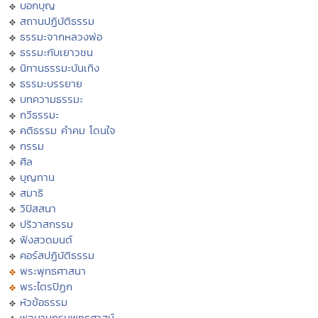
บอกบุญ
สถานปฏิบัติธรรม
ธรรมะจากหลวงพ่อ
ธรรมะกับเยาวชน
นิทานธรรมะบันเทิง
ธรรมะบรรยาย
บทความธรรมะ
กวีธรรมะ
คติธรรม คำคม โดนใจ
กรรม
ศีล
บุญทาน
สมาธิ
วิปัสสนา
ปริวาสกรรม
ฟังสวดมนต์
คอร์สปฏิบัติธรรม
พระพุทธศาสนา
พระไตรปิฏก
หัวข้อธรรม
พจนานุกรมพุทธศาสน์