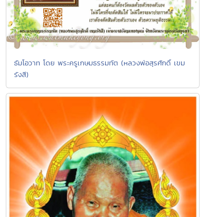
ธัมโอวาท โดย พระครูเกษมธรรมทัต (หลวงพ่อสุรศักดิ์ เขม
รังสี)