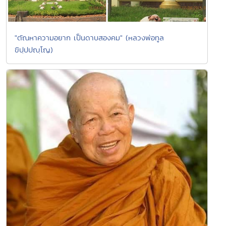
"ตัณหาความอยาก เป็นดาบสองคม" (หลวงพ่อทูล
ขิปฺปปญฺโญ)