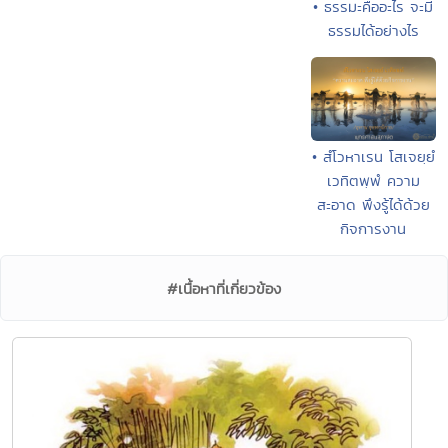
• ธรรมะคืออะไร จะมี
ธรรมได้อย่างไร
• สํโวหาเรน โสเจยฺยํ
เวทิตพฺพํ ความ
สะอาด พึงรู้ได้ด้วย
กิจการงาน
#เนื้อหาที่เกี่ยวข้อง