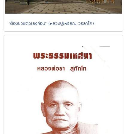
"ต้องช่วยตัวเองก่อน" (หลวงปูเหรียญ วรลาโภ)