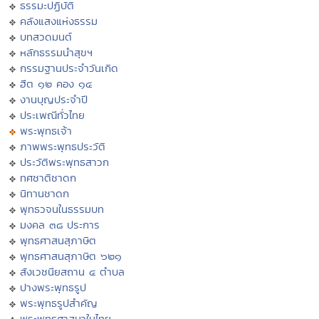
ธรรมะปฏิบัติ
คลังแสงแห่งธรรม
บทสวดมนต์
หลักธรรมนำสุขฯ
กรรมฐานประจำวันเกิด
ฮีต ๑๒ คอง ๑๔
งานบุญประจำปี
ประเพณีทั่วไทย
พระพุทธเจ้า
ภาพพระพุทธประวัติ
ประวัติพระพุทธสาวก
ทศชาติชาดก
นิทานชาดก
พุทธวจนในธรรมบท
มงคล ๓๘ ประการ
พุทธศาสนสุภาษิต
พุทธศาสนสุภาษิต ๖๒๑
สังเวชนียสถาน ๔ ตำบล
ปางพระพุทธรูป
พระพุทธรูปสำคัญ
พระพุทธศาสนาในไทย