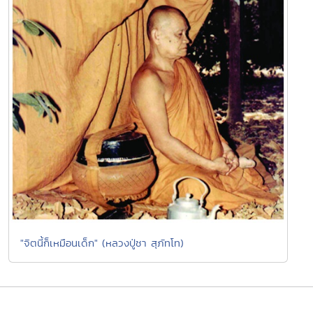
"จิตนี้ก็เหมือนเด็ก" (หลวงปู่ชา สุภัทโท)