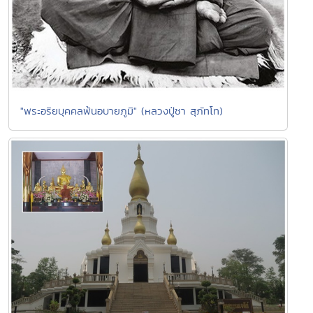
"พระอริยบุคคลพ้นอบายภูมิ" (หลวงปู่ชา สุภัทโท)