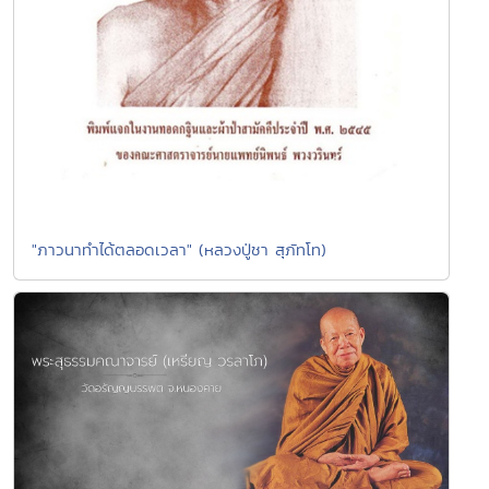
"ภาวนาทำได้ตลอดเวลา" (หลวงปู่ชา สุภัทโท)