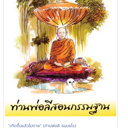
"เกิดขึ้นแล้วไม่ตาย" (ท่านพ่อลี ธมฺมธโร)