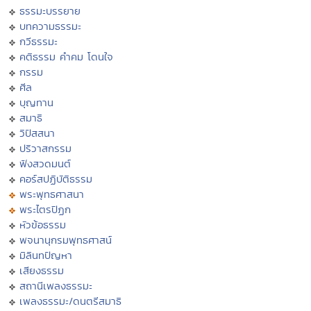
ธรรมะบรรยาย
บทความธรรมะ
กวีธรรมะ
คติธรรม คำคม โดนใจ
กรรม
ศีล
บุญทาน
สมาธิ
วิปัสสนา
ปริวาสกรรม
ฟังสวดมนต์
คอร์สปฏิบัติธรรม
พระพุทธศาสนา
พระไตรปิฏก
หัวข้อธรรม
พจนานุกรมพุทธศาสน์
มิลินทปัญหา
เสียงธรรม
สถานีเพลงธรรมะ
เพลงธรรมะ/ดนตรีสมาธิ