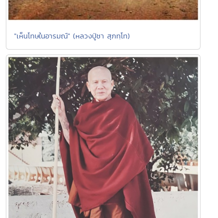
"เห็นโทษในอารมณ์" (หลวงปู่ชา สุภทฺโท)