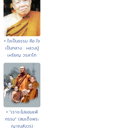
• ใจเป็นธรรม คือ ใจ
เป็นกลาง : หลวงปู่
เหรียญ วรลาโภ
• "เราจะไม่ยอมแพ้
กรรม" (สมเด็จพระ
ญาณสังวร)