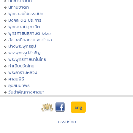
ทศชาติชาดก
นิทานชาดก
พุทธวจนในธรรมบท
มงคล ๓๘ ประการ
พุทธศาสนสุภาษิต
พุทธศาสนสุภาษิต ๖๒๑
สังเวชนียสถาน ๔ ตำบล
ปางพระพุทธรูป
พระพุทธรูปสำคัญ
พระพุทธศาสนาในไทย
ทำเนียบวัดไทย
พระอารามหลวง
ศาสนพิธี
อุปสมบทพิธี
วันสำคัญทางศาสนา
Eng
ธรรมะไทย