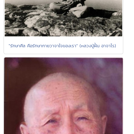
"รักษาศีล คือรักษากายวาจาใจของเรา" (หลวงปู่ฝั้น อาจาโร)