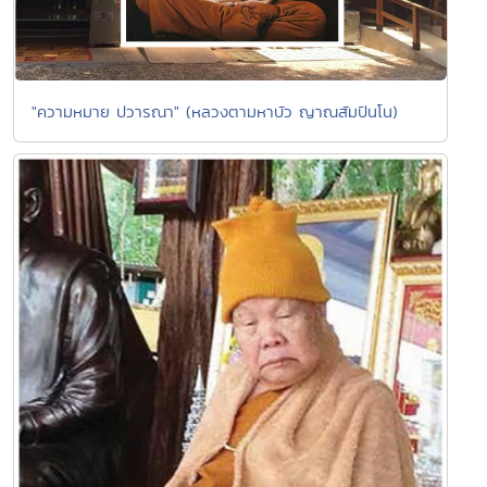
"ความหมาย ปวารณา" (หลวงตามหาบัว ญาณสัมปันโน)