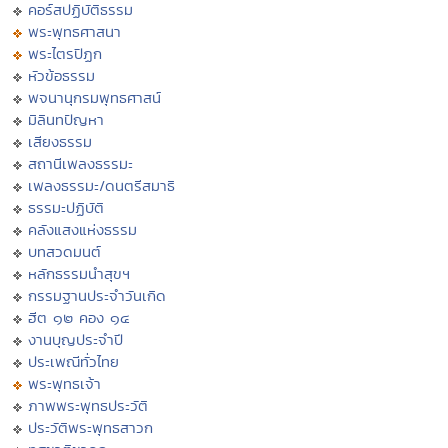
คอร์สปฏิบัติธรรม
พระพุทธศาสนา
พระไตรปิฏก
หัวข้อธรรม
พจนานุกรมพุทธศาสน์
มิลินทปัญหา
เสียงธรรม
สถานีเพลงธรรมะ
เพลงธรรมะ/ดนตรีสมาธิ
ธรรมะปฏิบัติ
คลังแสงแห่งธรรม
บทสวดมนต์
หลักธรรมนำสุขฯ
กรรมฐานประจำวันเกิด
ฮีต ๑๒ คอง ๑๔
งานบุญประจำปี
ประเพณีทั่วไทย
พระพุทธเจ้า
ภาพพระพุทธประวัติ
ประวัติพระพุทธสาวก