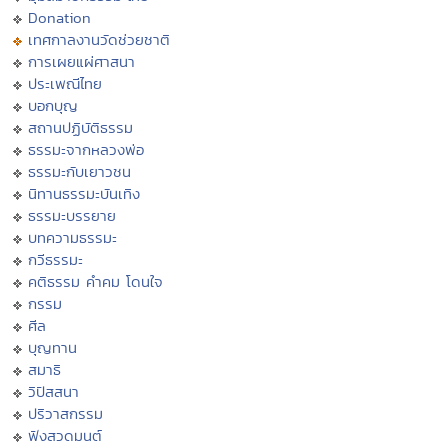
Donation
เทศกาลงานวัดช่วยชาติ
การเผยแผ่ศาสนา
ประเพณีไทย
บอกบุญ
สถานปฏิบัติธรรม
ธรรมะจากหลวงพ่อ
ธรรมะกับเยาวชน
นิทานธรรมะบันเทิง
ธรรมะบรรยาย
บทความธรรมะ
กวีธรรมะ
คติธรรม คำคม โดนใจ
กรรม
ศีล
บุญทาน
สมาธิ
วิปัสสนา
ปริวาสกรรม
ฟังสวดมนต์