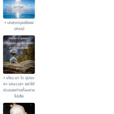
• บทสวดจุลลไชยย
ปกรณ์
• ขโณ มา โว อุปจฺจ
คา ขณะเวลา อย่าได้
ล่วงเลยท่านทั้งหลาย
ไปเสีย