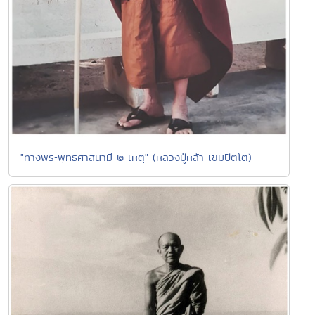
"ทางพระพุทธศาสนามี ๒ เหตุ" (หลวงปู่หล้า เขมปัตโต)