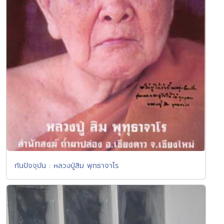
ทันปัจจุบัน : หลวงปู่สิม พุทธาจาโร