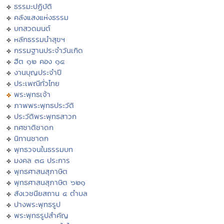
ธรรมะปฏิบัติ
คลังแสงแห่งธรรม
บทสวดมนต์
หลักธรรมนำสุขฯ
กรรมฐานประจำวันเกิด
ฮีต ๑๒ คอง ๑๔
งานบุญประจำปี
ประเพณีทั่วไทย
พระพุทธเจ้า
ภาพพระพุทธประวัติ
ประวัติพระพุทธสาวก
ทศชาติชาดก
นิทานชาดก
พุทธวจนในธรรมบท
มงคล ๓๘ ประการ
พุทธศาสนสุภาษิต
พุทธศาสนสุภาษิต ๖๒๑
สังเวชนียสถาน ๔ ตำบล
ปางพระพุทธรูป
พระพุทธรูปสำคัญ