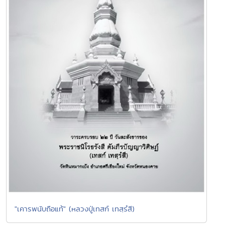
"เคารพนับถือแท้" (หลวงปู่เทสก์ เทสฺรํสี)