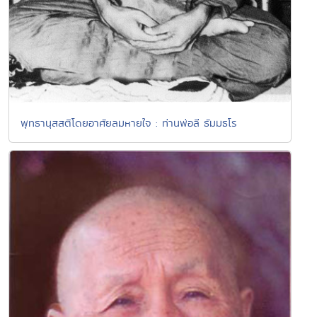
พุทธานุสสติโดยอาศัยลมหายใจ : ท่านพ่อลี ธัมมธโร