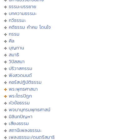
ธรรมะบรรยาย
บทความธรรมะ
กวีธรรมะ
คติธรรม คำคม โดนใจ
กรรม
ศีล
บุญทาน
สมาธิ
วิปัสสนา
ปริวาสกรรม
ฟังสวดมนต์
คอร์สปฏิบัติธรรม
พระพุทธศาสนา
พระไตรปิฏก
หัวข้อธรรม
พจนานุกรมพุทธศาสน์
มิลินทปัญหา
เสียงธรรม
สถานีเพลงธรรมะ
เพลงธรรมะ/ดนตรีสมาธิ