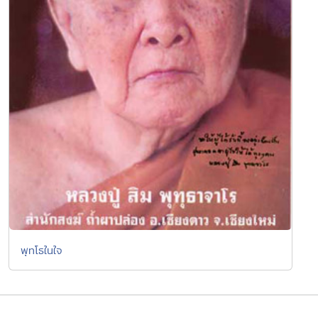
พุทโธในใจ