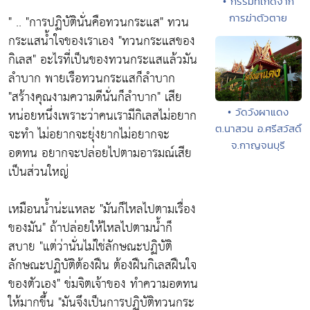
• กรรมที่เกิดจาก
การฆ่าตัวตาย
" .. "การปฏิบัตินั่นคือทวนกระแส" ทวน
กระแสนํ้าใจของเราเอง "ทวนกระแสของ
กิเลส" อะไรที่เป็นของทวนกระแสแล้วมัน
ลำบาก พายเรือทวนกระแสก็ลำบาก
"สร้างคุณงามความดีนั่นก็ลำบาก" เสีย
• วัดวังผาแดง
หน่อยหนึ่งเพราะว่าคนเรามีกิเลสไม่อยาก
ต.นาสวน อ.ศรีสวัสดิ์
จะทำ ไม่อยากจะยุ่งยากไม่อยากจะ
จ.กาญจนบุรี
อดทน อยากจะปล่อยไปตามอารมณ์เสีย
เป็นส่วนใหญ่
เหมือนน้ำน่ะแหละ "มันก็ไหลไปตามเรื่อง
ของมัน" ถ้าปล่อยให้ไหลไปตามนํ้าก็
สบาย "แต่ว่านั่นไม่ใช่ลักษณะปฏิบัติ
ลักษณะปฏิบัติต้องฝืน ต้องฝืนกิเลสฝืนใจ
ของตัวเอง" ข่มจิตเจ้าของ ทำความอดทน
ให้มากขึ้น "มันจึงเป็นการปฏิบัติทวนกระ