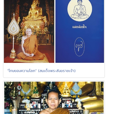
"โทษของความโลภ" (สมเด็จพระสังฆราชเจ้า)