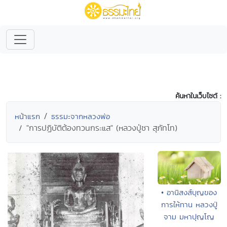
ค้นหาในเว็บไซต์ :
หน้าแรก
ธรรมะจากหลวงพ่อ
"การปฏิบัติต้องทวนกระแส" (หลวงปู่ชา สุภัทโท)
• อานิสงส์บุญของ
การให้ทาน หลวงปู่
จาม มหาปุญโญ