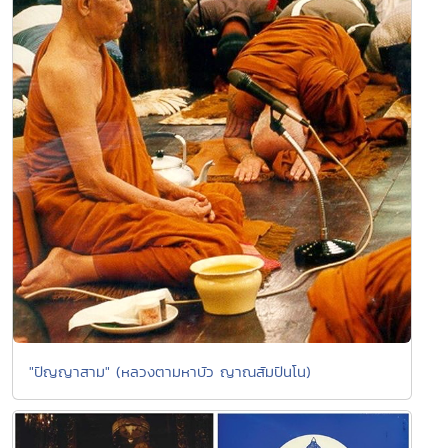
"ปัญญาสาม" (หลวงตามหาบัว ญาณสัมปันโน)