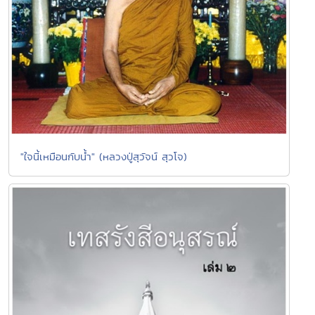
"ใจนี้เหมือนกับน้ำ" (หลวงปู่สุวัจน์ สุวโจ)