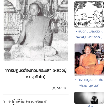
• แบ่งกันไม่ลงตัว (
ทัพพปุบผาชาดก )
"การปฏิบัติต้องทวนกระแส" (หลวงปู่
ชา สุภัทโท)
• "หลวงปู่ชอบฯ กับ
พระธาตุพนม"
วิริยะ12
"การปฏิบัติต้องทวนกระแส"