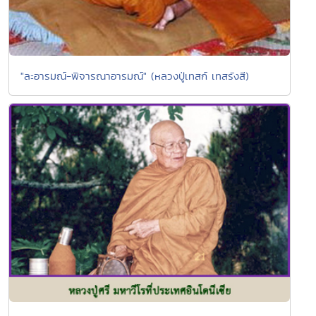
"ละอารมณ์-พิจารณาอารมณ์" (หลวงปู่เทสก์ เทสรังสี)