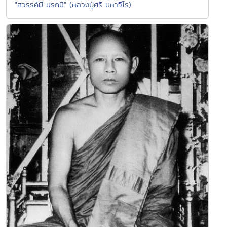
"สวรรค์มี นรกมี" (หลวงปู่ศรี มหาวีโร)