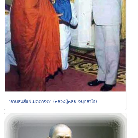
"อานิสงส์แผ่เมตตาจิต" (หลวงปู่หลุย จนฺทสาโร)