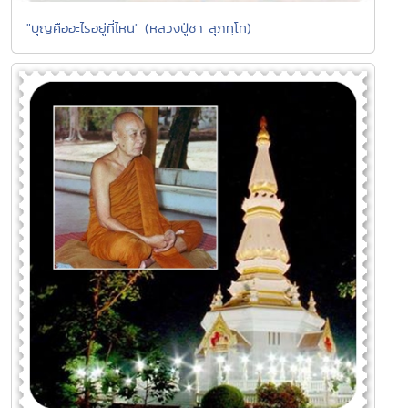
"บุญคืออะไรอยู่ที่ไหน" (หลวงปู่ชา สุภทฺโท)