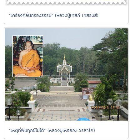
"เครื่องกลั่นกรองธรรม" (หลวงปู่เทสก์ เทสรังสี)
"เหตุที่พ้นทุกข์ไม่ได้" (หลวงปู่เหรียญ วรลาโภ)