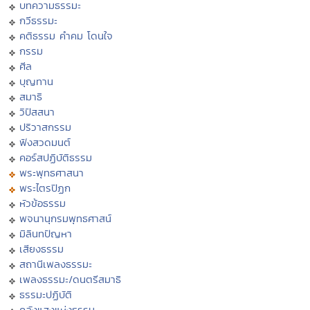
บทความธรรมะ
กวีธรรมะ
คติธรรม คำคม โดนใจ
กรรม
ศีล
บุญทาน
สมาธิ
วิปัสสนา
ปริวาสกรรม
ฟังสวดมนต์
คอร์สปฏิบัติธรรม
พระพุทธศาสนา
พระไตรปิฏก
หัวข้อธรรม
พจนานุกรมพุทธศาสน์
มิลินทปัญหา
เสียงธรรม
สถานีเพลงธรรมะ
เพลงธรรมะ/ดนตรีสมาธิ
ธรรมะปฏิบัติ
คลังแสงแห่งธรรม