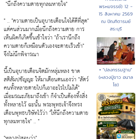
"นึกถึงความตายทุกลมหายใจ"
พรหมจรรย์) 12 -
15 สิงหาคม 2569
" ..
"ความตายเป็นอุบายเตือนใจได้ดีที่สุด"
ณ ปัณฑิตารมย์
แต่คนส่วนมากเมื่อนึกถึงความตาย การ
สระบุรี
เห็นผิดก็เกิดขึ้นเข้าใจว่า "ถ้าเรานึกถึง
ความตายก็เหมือนตัวเองจะตายเร็วเข้า"
จึงไม่นึกพิจารณา
นี้เป็นอุบายเตือนจิตมักหลุ่มหลง ขาด
• "ปลงกรรมฐาน"
(หลวงปู่ขาว อนาล
สติสัมปชัญญะ ให้มาเตือนตนเองว่า
"สัตว์
โย)
คนทั้งหลายตายไปก็เอาอะไรไปไม่ได้"
เมื่อมรณะภัยมาถึงเข้า ก็จำเป็นต้องทิ้งสิ่ง
ทั้งหลายไว้ ฉะนั้น พระพุทธเจ้าจึงทรง
เตือนพุทธบริษัทไว้ว่า
"ให้นึกถึงความตาย
ทุกลมหายใจ"
.. "
"หลวงปู่สอนว่า"