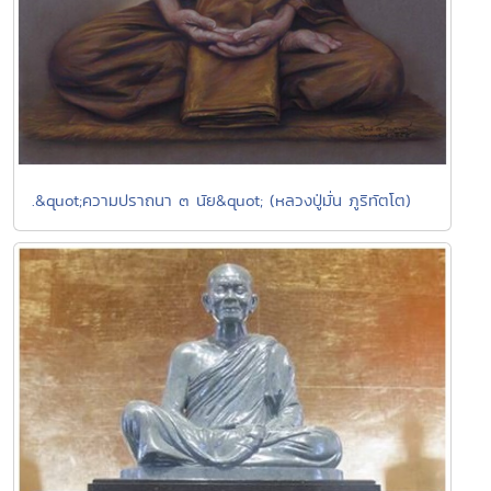
.&quot;ความปราถนา ๓ นัย&quot; (หลวงปู่มั่น ภูริทัตโต)