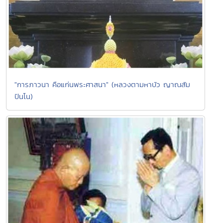
"การภาวนา คือแก่นพระศาสนา" (หลวงตามหาบัว ญาณสัม
ปันโน)