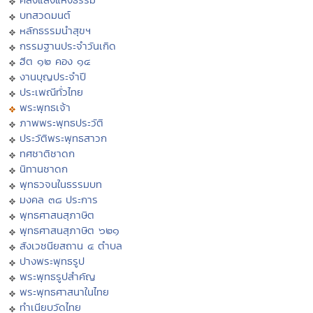
บทสวดมนต์
หลักธรรมนำสุขฯ
กรรมฐานประจำวันเกิด
ฮีต ๑๒ คอง ๑๔
งานบุญประจำปี
ประเพณีทั่วไทย
พระพุทธเจ้า
ภาพพระพุทธประวัติ
ประวัติพระพุทธสาวก
ทศชาติชาดก
นิทานชาดก
พุทธวจนในธรรมบท
มงคล ๓๘ ประการ
พุทธศาสนสุภาษิต
พุทธศาสนสุภาษิต ๖๒๑
สังเวชนียสถาน ๔ ตำบล
ปางพระพุทธรูป
พระพุทธรูปสำคัญ
พระพุทธศาสนาในไทย
ทำเนียบวัดไทย