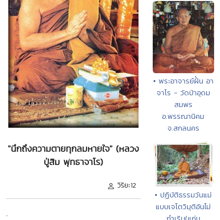
• พระอาจารย์ฝั้น อา
จาโร - วัดป่าอุดม
สมพร
อ.พรรณานิคม
จ.สกลนคร
"นึกถึงความตายทุกลมหายใจ" (หลวง
ปู่สิม พุทธาจาโร)
วิริยะ12
• ปฏิบัติธรรมวันแม่
แบบเจโตวิมุติอันไม่
.
กำเริบ(แก่น