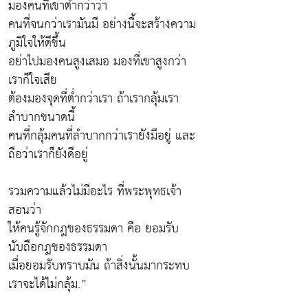
มองคนที่เขาต่ำกว่าว่า
คนที่จนกว่าเรามันมี อย่างนี้จะสร้างความ
ภูมิใจให้ดีขึ้น
อย่าไปมองคนสูงเสมอ มองที่เขาสูงกว่า
เราก็ใจเสีย
ต้องมองจุดที่ต่ำกว่าเรา ถ้าเรากลุ้มเรา
ลำบากขนาดนี้
คนที่กลุ้มคนที่ลำบากกว่าเรายังมีอยู่ และ
ถือว่าเราก็ยังดีอยู่
รวมความแล้วไม่มีอะไร ที่พระพุทธเจ้า
สอนว่า
ให้คนรู้จักกฎของธรรมดา คือ ยอมรับ
นับถือกฎของธรรมดา
เมื่อยอมรับทราบมัน ถ้าสิ่งนั้นมากระทบ
เราจะได้ไม่กลุ้ม.”