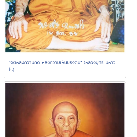
"จิตหลงความคิด หลงความเห็นของตน" (หลวงปู่ศรี มหาวี
โร)