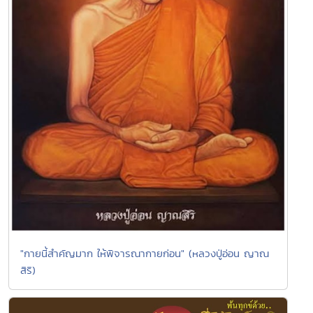
"กายนี้สำคัญมาก ให้พิจารณากายก่อน" (หลวงปู่อ่อน ญาณ
สิริ)