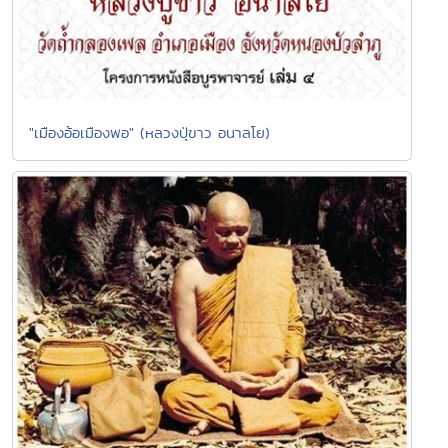
"เมืองอ้อเมืองพอ" (หลวงปุ่ขาว อนาลโย)