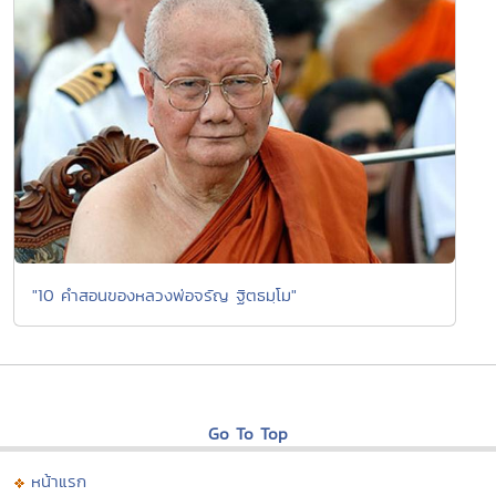
"10 คำสอนของหลวงพ่อจรัญ ฐิตธมฺโม"
Go To Top
หน้าแรก