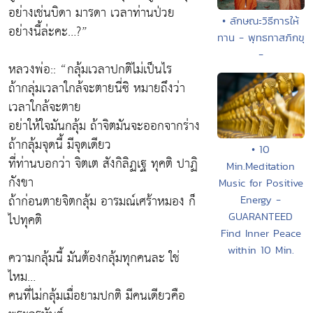
อย่างเช่นบิดา มารดา เวลาท่านป่วย
• ลักษณะวิธีการให้
อย่างนี้ล่ะคะ…?”
ทาน - พุทธทาสภิกขุ
-
หลวงพ่อ:: “กลุ้มเวลาปกติไม่เป็นไร
ถ้ากลุ่มเวลาใกล้จะตายนี่ซิ หมายถึงว่า
เวลาใกล้จะตาย
อย่าให้ใจมันกลุ้ม ถ้าจิตมันจะออกจากร่าง
ถ้ากลุ้มจุดนี้ มีจุดเดียว
• 10
ที่ท่านบอกว่า จิตเต สังกิลิฏเฐ ทุคติ ปาฏิ
Min.Meditation
กังขา
Music for Positive
ถ้าก่อนตายจิตกลุ้ม อารมณ์เศร้าหมอง ก็
Energy -
GUARANTEED
ไปทุคติ
Find Inner Peace
within 10 Min.
ความกลุ้มนี้ มันต้องกลุ้มทุกคนละ ใช่
ไหม…
คนที่ไม่กลุ้มเมื่อยามปกติ มีคนเดียวคือ