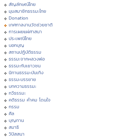
สัญลักษณ์ไทย
มุมสมาชิกธรรมะไทย
Donation
เทศกาลงานวัดช่วยชาติ
การเผยแผ่ศาสนา
ประเพณีไทย
บอกบุญ
สถานปฏิบัติธรรม
ธรรมะจากหลวงพ่อ
ธรรมะกับเยาวชน
นิทานธรรมะบันเทิง
ธรรมะบรรยาย
บทความธรรมะ
กวีธรรมะ
คติธรรม คำคม โดนใจ
กรรม
ศีล
บุญทาน
สมาธิ
วิปัสสนา