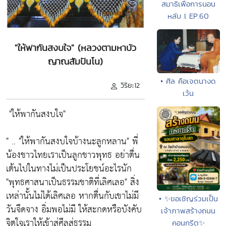
สมาธิเพื่อการนอน
หลับ l EP.60
"ให้พากันสงบใจ" (หลวงตามหาบัว
ญาณสัมปันโน)
• ศีล คือเจตนางด
วิริยะ12
เว้น
"ให้พากันสงบใจ"
" ..
"ให้พากันสงบใจบ้างนะลูกหลาน"
พี่
น้องชาวไทยเราเป็นลูกชาวพุทธ อย่าตื่น
เต้นไปในทางไม่เป็นประโยชน์อะไรนัก
"พุทธศาสนาเป็นธรรมชาติที่เลิศเลอ"
สิ่ง
เหล่านั้นไม่ได้เลิศเลอ หากตื่นกับเขาไม่มี
• ✨ขอเชิญร่วมเป็น
วันจืดจาง อิ่มพอไม่มี ให้สะกดหรือบังคับ
เจ้าภาพสร้างถนน
จิตใจเราให้เข้าสู่ศีลสู่ธรรม
คอนกรีต✨