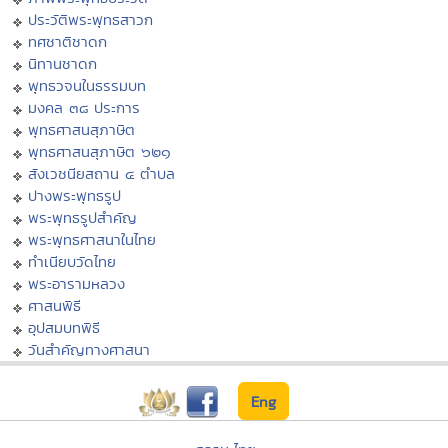
ประวัติพระพุทธสาวก
ทศชาติชาดก
นิทานชาดก
พุทธวจนในธรรมบท
มงคล ๓๘ ประการ
พุทธศาสนสุภาษิต
พุทธศาสนสุภาษิต ๖๒๑
สังเวชนียสถาน ๔ ตำบล
ปางพระพุทธรูป
พระพุทธรูปสำคัญ
พระพุทธศาสนาในไทย
ทำเนียบวัดไทย
พระอารามหลวง
ศาสนพิธี
อุปสมบทพิธี
วันสำคัญทางศาสนา
Eng