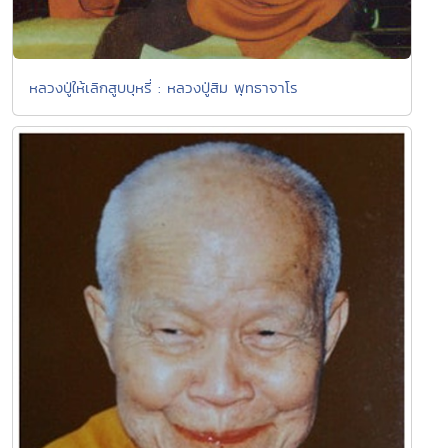
หลวงปู่ให้เลิกสูบบุหรี่ : หลวงปู่สิม พุทธาจาโร