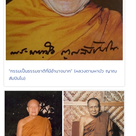
"กรรมเป็นธรรมชาติที่มีอำนาจมาก" (หลวงตามหาบัว ญาณ
สัมปันโน)