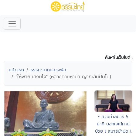
ค้นหาในเว็บไซต์ :
หน้าแรก
ธรรมะจากหลวงพ่อ
"ให้พากันสงบใจ" (หลวงตามหาบัว ญาณสัมปันโน)
• ชวนทำสมาธิ 5
นาที บอกใจให้หาย
ป่วย l สมาธิบำบัด l