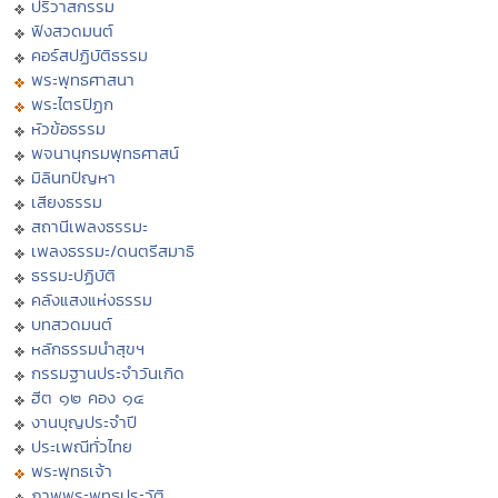
ปริวาสกรรม
ฟังสวดมนต์
คอร์สปฏิบัติธรรม
พระพุทธศาสนา
พระไตรปิฏก
หัวข้อธรรม
พจนานุกรมพุทธศาสน์
มิลินทปัญหา
เสียงธรรม
สถานีเพลงธรรมะ
เพลงธรรมะ/ดนตรีสมาธิ
ธรรมะปฏิบัติ
คลังแสงแห่งธรรม
บทสวดมนต์
หลักธรรมนำสุขฯ
กรรมฐานประจำวันเกิด
ฮีต ๑๒ คอง ๑๔
งานบุญประจำปี
ประเพณีทั่วไทย
พระพุทธเจ้า
ภาพพระพุทธประวัติ