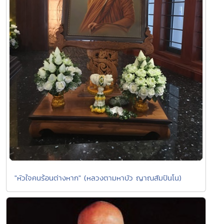
"หัวใจคนร้อนต่างหาก" (หลวงตามหาบัว ญาณสัมปันโน)