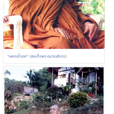
"เพชรน้ำเอก" (สมเด็จพระญาณสังวร)