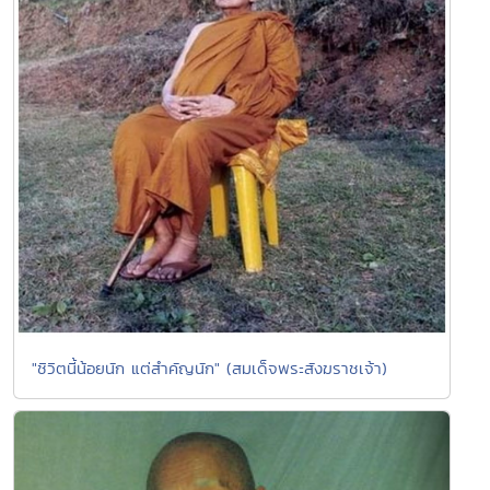
"ชิวิตนี้น้อยนัก แต่สำคัญนัก" (สมเด็จพระสังฆราชเจ้า)