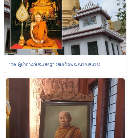
"ศีล ผู้นำทางที่ประเสริฐ" (สมเด็จพระญาณสังวร)