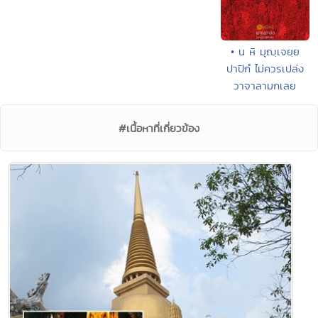
• น หิ มุญฺเจยฺย
ปาปิกํ ไม่ควรเปล่ง
วาจาลามกเลย
#เนื้อหาที่เกี่ยวข้อง