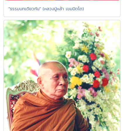
"ธรรมบทเดียวกัน" (หลวงปู่หล้า เขมปัตโต)