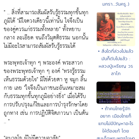
มกรา...วันครู..)
" .. สิ่งที่สามารถสัมผัสรับรู้ธรรมทุกขั้นทุก
ภูมิได้
"มีใจดวงเดียวนี้เท่านั้น ใจจึงเป็น
ของคู่ควรแก่ธรรมทั้งหลาย"
ทั้งหยาบ
กลาง ละเอียด จนถึงวิมุตติธรรม นอกนั้น
ไม่มีอะไรสามารถสัมผัสรับรู้ธรรมได้
• สิ่งใดที่ล่วงไปแล้ว
มันก็ดับไปแล้ว :
พระพุทธเจ้าทุก ๆ พระองค์ พระสาวก
หลวงปู่เหรียญ วร
ของพระพุทธเจ้าทุก ๆ องค์
"ทรงรู้ธรรม
ลาโภ
เห็นธรรมด้วยใจ"
มิใช่ด้วยตา หู จมูก ลิ้น
กาย เลย
"ใจจึงเป็นภาชนะอันเหมาะสม
กับธรรมทุกขั้นทุกภูมิอย่างยิ่ง"
เมื่อได้รับ
การปรับปรุงแก้ไขและการบำรุงรักษาโดย
• ถ้าคนไทยรู้จัก
ถูกทาง เช่น การปฏิบัติจิตภาวนา เป็นต้น
อยาก เมืองไทยก็
.. "
แทบไม่มีปัญหาอะไร
ให้ต้องแก้ โดย
"อนาลโย ผู้ไม่มีความอาลัย"
สมเด็จพระพุทธโฆษา