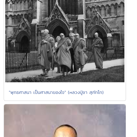
"พุทธศาสนา เป็นศาสนาของใจ" (หลวงปู่ชา สุภัทโท)