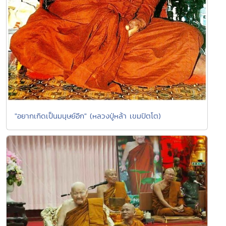
"อยากเกิดเป็นมนุษย์อีก" (หลวงปู่หล้า เขมปัตโต)