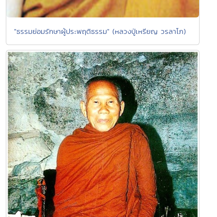
"ธรรมย่อมรักษาผู้ประพฤติธรรม" (หลวงปู่เหรียญ วรลาโภ)