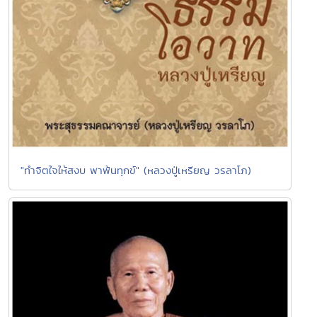
"ทำจิตใจให้สงบ พาพ้นทุกข์" (หลวงปู่เหรียญ วรลาโภ)