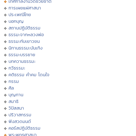
เทศกาลงานวัดช่วยชาติ
การเผยแผ่ศาสนา
ประเพณีไทย
บอกบุญ
สถานปฏิบัติธรรม
ธรรมะจากหลวงพ่อ
ธรรมะกับเยาวชน
นิทานธรรมะบันเทิง
ธรรมะบรรยาย
บทความธรรมะ
กวีธรรมะ
คติธรรม คำคม โดนใจ
กรรม
ศีล
บุญทาน
สมาธิ
วิปัสสนา
ปริวาสกรรม
ฟังสวดมนต์
คอร์สปฏิบัติธรรม
พระพุทธศาสนา