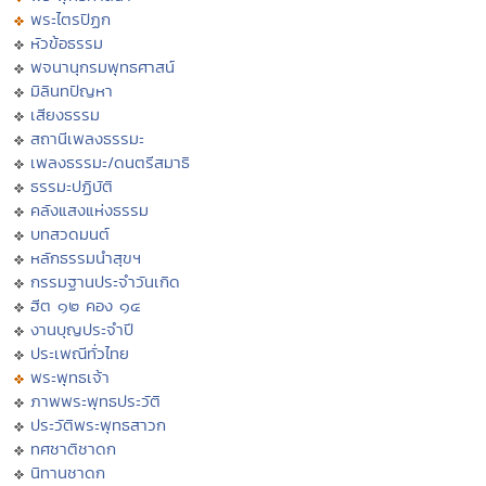
พระไตรปิฏก
หัวข้อธรรม
พจนานุกรมพุทธศาสน์
มิลินทปัญหา
เสียงธรรม
สถานีเพลงธรรมะ
เพลงธรรมะ/ดนตรีสมาธิ
ธรรมะปฏิบัติ
คลังแสงแห่งธรรม
บทสวดมนต์
หลักธรรมนำสุขฯ
กรรมฐานประจำวันเกิด
ฮีต ๑๒ คอง ๑๔
งานบุญประจำปี
ประเพณีทั่วไทย
พระพุทธเจ้า
ภาพพระพุทธประวัติ
ประวัติพระพุทธสาวก
ทศชาติชาดก
นิทานชาดก