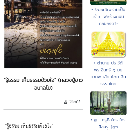
• ✨ขอเชิญร่วมเป็น
เจ้าภาพสร้างถนน
คอนกรีต✨
• ตำนาน ประวัติ
พระอินทร์ ๑ มฆ
มานพ เขียนโดย สืบ
"รู้ธรรม เห็นธรรมด้วยใจ" (หลวงปู่ขาว
ธรรมไทย
อนาลโย)
วิริยะ12
.
• @ ...ครูคือใคร ใคร
"รู้ธรรม เห็นธรรมด้วยใจ"
คือครู...(๑๖