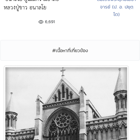
หลวงปู่ขาว อนาลโย
จารย์ (ป. อ. ปยุตฺ
โต)
6,691
#เนื้อหาที่เกี่ยวข้อง