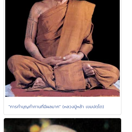
"การทำบุญทำทานที่มีผลมาก" (หลวงปู่หล้า เขมปตฺโต)