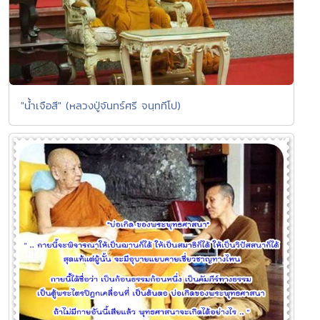
"น้ำเจือสี" (หลวงปู่จันทร์ศรี จนฺททีโป)