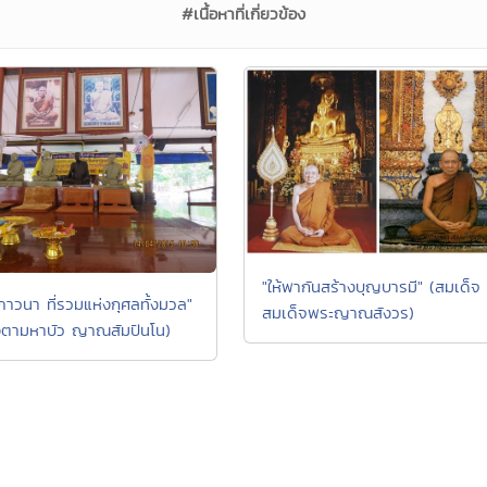
#เนื้อหาที่เกี่ยวข้อง
"ให้พากันสร้างบุญบารมี" (สมเด็จ
ภาวนา ที่รวมแห่งกุศลทั้งมวล"
สมเด็จพระญาณสังวร)
ตามหาบัว ญาณสัมปันโน)