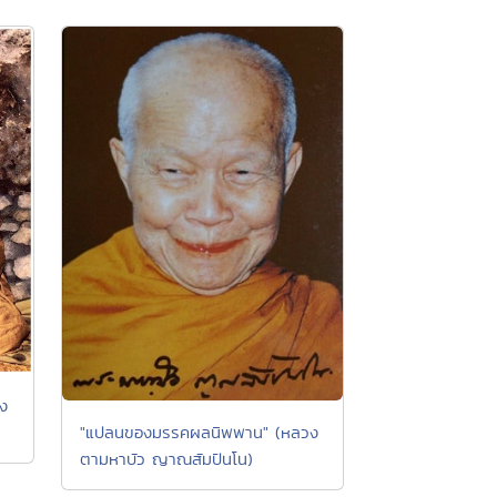
วง
"แปลนของมรรคผลนิพพาน" (หลวง
ตามหาบัว ญาณสัมปันโน)