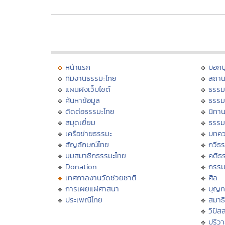
หน้าแรก
บอก
ทีมงานธรรมะไทย
สถาน
แผนผังเว็บไซต์
ธรรม
ค้นหาข้อมูล
ธรรม
ติดต่อธรรมะไทย
นิทาน
สมุดเยี่ยม
ธรรม
เครือข่ายธรรมะ
บทคว
สัญลักษณ์ไทย
กวีธ
มุมสมาชิกธรรมะไทย
คติธ
Donation
กรร
เทศกาลงานวัดช่วยชาติ
ศีล
การเผยแผ่ศาสนา
บุญท
ประเพณีไทย
สมาธิ
วิปัส
ปริว