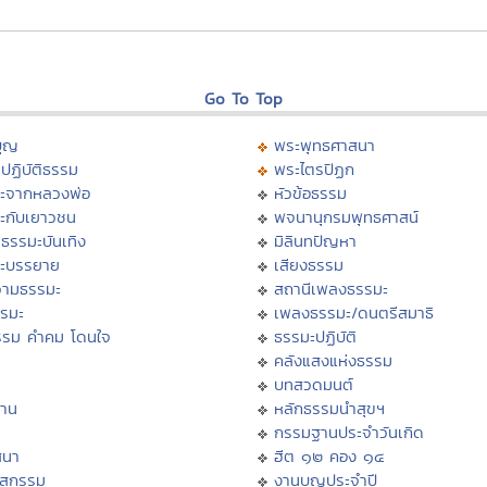
Go To Top
บุญ
พระพุทธศาสนา
ปฏิบัติธรรม
พระไตรปิฏก
ะจากหลวงพ่อ
หัวข้อธรรม
ะกับเยาวชน
พจนานุกรมพุทธศาสน์
ธรรมะบันเทิง
มิลินทปัญหา
ะบรรยาย
เสียงธรรม
ามธรรมะ
สถานีเพลงธรรมะ
รรมะ
เพลงธรรมะ/ดนตรีสมาธิ
รรม คำคม โดนใจ
ธรรมะปฏิบัติ
ม
คลังแสงแห่งธรรม
บทสวดมนต์
าน
หลักธรรมนำสุขฯ
กรรมฐานประจำวันเกิด
สนา
ฮีต ๑๒ คอง ๑๔
าสกรรม
งานบุญประจำปี