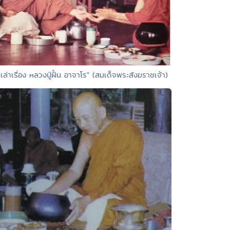
"เล่าเรื่อง หลวงปู่ฝั้น อาจาโร" (สมเด็จพระสังฆราชเจ้า)