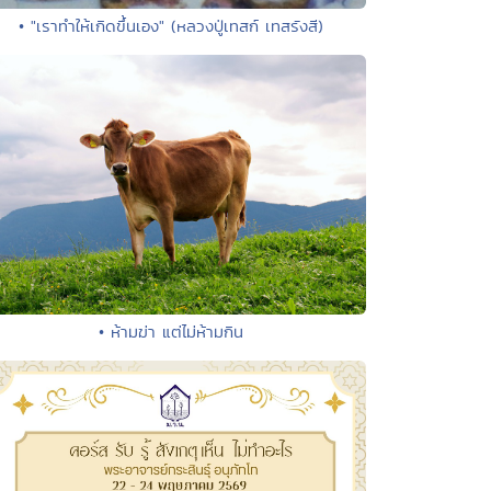
• "เราทำให้เกิดขึ้นเอง" (หลวงปู่เทสก์ เทสรังสี)
• ห้ามฆ่า แต่ไม่ห้ามกิน