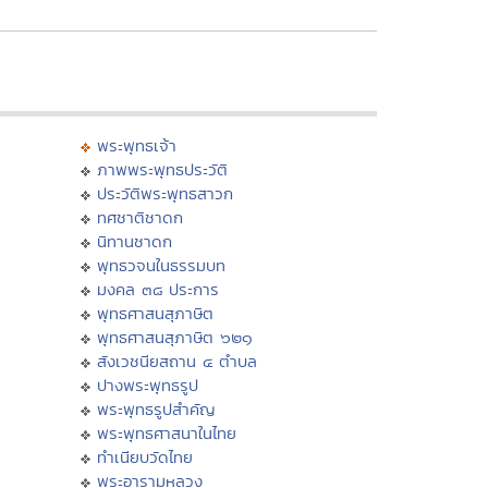
พระพุทธเจ้า
ภาพพระพุทธประวัติ
ประวัติพระพุทธสาวก
ทศชาติชาดก
นิทานชาดก
พุทธวจนในธรรมบท
มงคล ๓๘ ประการ
พุทธศาสนสุภาษิต
พุทธศาสนสุภาษิต ๖๒๑
สังเวชนียสถาน ๔ ตำบล
ปางพระพุทธรูป
พระพุทธรูปสำคัญ
พระพุทธศาสนาในไทย
ทำเนียบวัดไทย
พระอารามหลวง