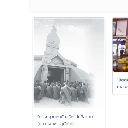
"จิตต
(หลวง
"กรรมฐานถูกกับจริต มันก็สบาย"
(หลวงพ่อชา สุภัทโท)