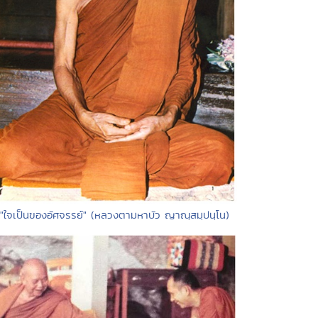
 "ใจเป็นของอัศจรรย์" (หลวงตามหาบัว ญาณฺสมฺปนฺโน)