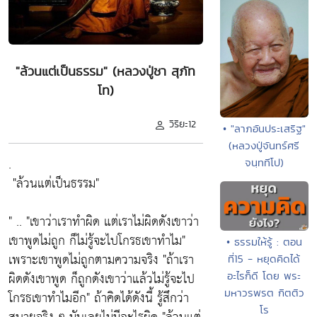
"ล้วนแต่เป็นธรรม" (หลวงปู่ชา สุภัท
โท)
วิริยะ12
• "ลาภอันประเสริฐ"
(หลวงปู่จันทร์ศรี
.
จนฺททีโป)
"ล้วนแต่เป็นธรรม"
" ..
"เขาว่าเราทำผิด แต่เราไม่ผิดดังเขาว่า
เขาพูดไม่ถูก ก็ไม่รู้จะไปโกรธเขาทำไม"
• ธรรมให้รู้ : ตอน
เพราะเขาพูดไม่ถูกตามความจริง
"ถ้าเรา
ที่15 - หยุดคิดได้
ผิดดังเขาพูด ก็ถูกดังเขาว่าแล้วไม่รู้จะไป
อะไรก็ดี โดย พระ
มหาวรพรต กิตติว
โกรธเขาทำไมอีก"
ถ้าคิดได้ดังนี้ รู้สึกว่า
โร