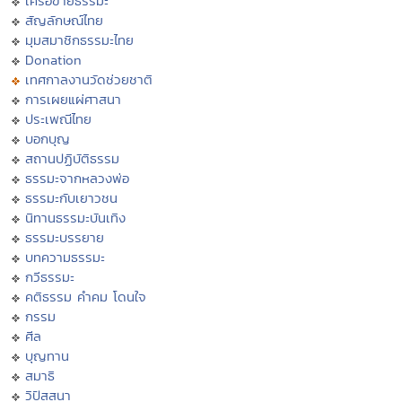
เครือข่ายธรรมะ
สัญลักษณ์ไทย
มุมสมาชิกธรรมะไทย
Donation
เทศกาลงานวัดช่วยชาติ
การเผยแผ่ศาสนา
ประเพณีไทย
บอกบุญ
สถานปฏิบัติธรรม
ธรรมะจากหลวงพ่อ
ธรรมะกับเยาวชน
นิทานธรรมะบันเทิง
ธรรมะบรรยาย
บทความธรรมะ
กวีธรรมะ
คติธรรม คำคม โดนใจ
กรรม
ศีล
บุญทาน
สมาธิ
วิปัสสนา