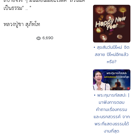
สบายจริง ๆ มันเลยไม่มีอะไรผิด
"ล้วนแต่
เป็นธรรม"
.. "
หลวงปู่ชา สุภัทโท
6,690
• สุขสันวันปีใหม่ จิต
สลาย ปีใหม่อีกแล้ว
หรือ?
• พระกุมารกัสสปะ |
มาฟังการตอบ
คำถามเรื่องกรรม
และนรกสวรรค์ จาก
พระที่แสดงธรรมได้
งามที่สุด