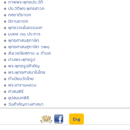
ภาพพระพุทธประวัติ
ประวัติพระพุทธสาวก
ทศชาติชาดก
นิทานชาดก
พุทธวจนในธรรมบท
มงคล ๓๘ ประการ
พุทธศาสนสุภาษิต
พุทธศาสนสุภาษิต ๖๒๑
สังเวชนียสถาน ๔ ตำบล
ปางพระพุทธรูป
พระพุทธรูปสำคัญ
พระพุทธศาสนาในไทย
ทำเนียบวัดไทย
พระอารามหลวง
ศาสนพิธี
อุปสมบทพิธี
วันสำคัญทางศาสนา
Eng