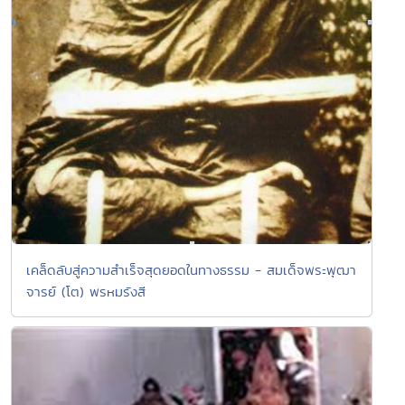
เคล็ดลับสู่ความสำเร็จสุดยอดในทางธรรม - สมเด็จพระพุฒา
จารย์ (โต) พรหมรังสี