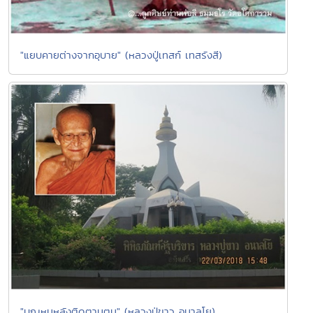
"แยบคายต่างจากอุบาย" (หลวงปู่เทสก์ เทสรังสี)
"บุญหนหลังติดตามตน" (หลวงปู่ขาว อนาลโย)