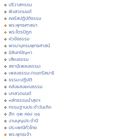
ปริวาสกรรม
ฟังสวดมนต์
คอร์สปฏิบัติธรรม
พระพุทธศาสนา
พระไตรปิฏก
หัวข้อธรรม
พจนานุกรมพุทธศาสน์
มิลินทปัญหา
เสียงธรรม
สถานีเพลงธรรมะ
เพลงธรรมะ/ดนตรีสมาธิ
ธรรมะปฏิบัติ
คลังแสงแห่งธรรม
บทสวดมนต์
หลักธรรมนำสุขฯ
กรรมฐานประจำวันเกิด
ฮีต ๑๒ คอง ๑๔
งานบุญประจำปี
ประเพณีทั่วไทย
พระพุทธเจ้า