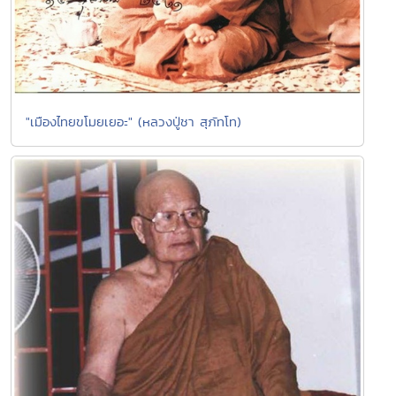
"เมืองไทยขโมยเยอะ" (หลวงปู่ชา สุภัทโท)