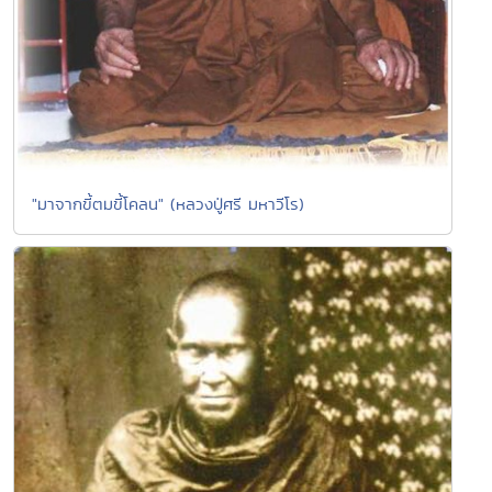
"มาจากขี้ตมขี้โคลน" (หลวงปู่ศรี มหาวีโร)