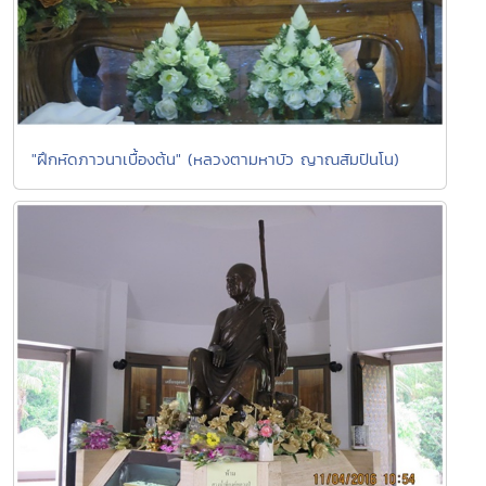
"ฝึกหัดภาวนาเบื้องต้น" (หลวงตามหาบัว ญาณสัมปันโน)