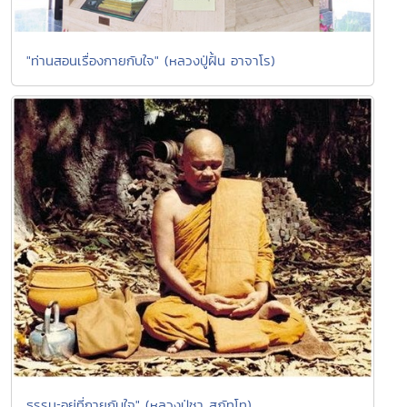
"ท่านสอนเรื่องกายกับใจ" (หลวงปู่ฝั้น อาจาโร)
ธรรมะอยู่ที่กายกับใจ" (หลวงปู่ชา สุภัทโท)