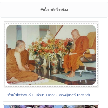
#เนื้อหาที่เกี่ยวข้อง
"ถ้าเข้าใจว่าตนดี นั่นคือมานะเกิด" (หลวงปู่เทสก์ เทสรังสี)