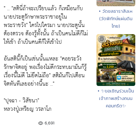
" ..
"สตินี่ถ้าจะเปรียบแล้ว ก็เหมือนกับ
• วัดชลธาราสิงเห
นายประตูรักษาพระราชาอยู่ใน
(วัดพิทักษ์แผ่นดิน
พระราชวัง"
ใครไปใครมา นายประตูนั้น
ไทย)
ต้องตรวจ ต้องรู้ทั้งนั้น ถ้าเป็นคนไม่ดีก็ไม่
ให้เข้า ถ้าเป็นคนดีก็ให้เข้าไป
อันสตินี้ก็เป็นเช่นนั้นแหละ
"คอยระวัง
รักษาจิตอยู่ พอเรื่องไม่ดีกระทบมามันก็รู้
เรื่องนี้ไม่ดี ไม่ยึดไม่ถือ"
สติมันก็ไปเตือน
จิตทันทีเลยอย่างนี้นะ .."
• ✨ขอเชิญร่วมเป็น
เจ้าภาพสร้างถนน
"ปุจฉา - วิสัชนา"
คอนกรีต✨
หลวงปู่เหรียญ วรลาโภ
6,691