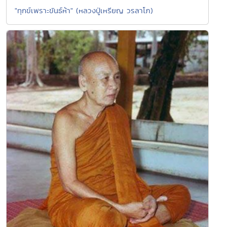
"ทุกข์เพราะขันธ์ห้า" (หลวงปู่เหรียญ วรลาโภ)