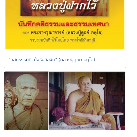
"หลักธรรมที่แท้จริงคือจิต" (หลวงปู่ดูลย์ อตุโล)