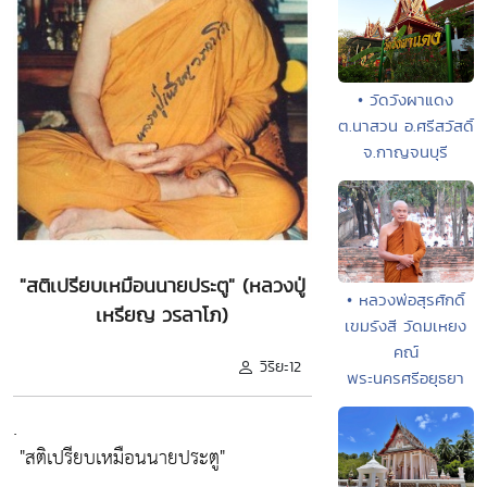
• วัดวังผาแดง
ต.นาสวน อ.ศรีสวัสดิ์
จ.กาญจนบุรี
"สติเปรียบเหมือนนายประตู" (หลวงปู่
• หลวงพ่อสุรศักดิ์
เหรียญ วรลาโภ)
เขมรังสี วัดมเหยง
คณ์
วิริยะ12
พระนครศรีอยุธยา
.
"สติเปรียบเหมือนนายประตู"