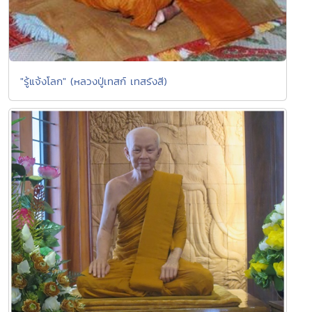
"รู้แจ้งโลก" (หลวงปู่เทสก์ เทสรังสี)