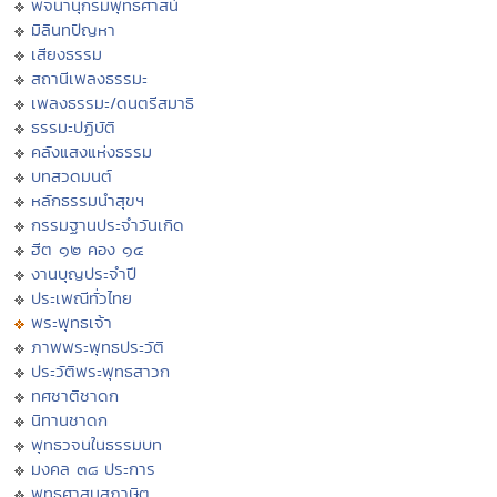
พจนานุกรมพุทธศาสน์
มิลินทปัญหา
เสียงธรรม
สถานีเพลงธรรมะ
เพลงธรรมะ/ดนตรีสมาธิ
ธรรมะปฏิบัติ
คลังแสงแห่งธรรม
บทสวดมนต์
หลักธรรมนำสุขฯ
กรรมฐานประจำวันเกิด
ฮีต ๑๒ คอง ๑๔
งานบุญประจำปี
ประเพณีทั่วไทย
พระพุทธเจ้า
ภาพพระพุทธประวัติ
ประวัติพระพุทธสาวก
ทศชาติชาดก
นิทานชาดก
พุทธวจนในธรรมบท
มงคล ๓๘ ประการ
พุทธศาสนสุภาษิต