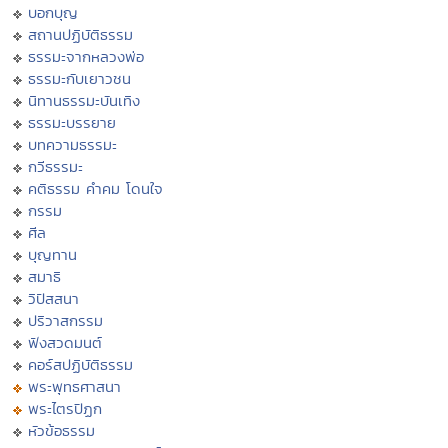
บอกบุญ
สถานปฏิบัติธรรม
ธรรมะจากหลวงพ่อ
ธรรมะกับเยาวชน
นิทานธรรมะบันเทิง
ธรรมะบรรยาย
บทความธรรมะ
กวีธรรมะ
คติธรรม คำคม โดนใจ
กรรม
ศีล
บุญทาน
สมาธิ
วิปัสสนา
ปริวาสกรรม
ฟังสวดมนต์
คอร์สปฏิบัติธรรม
พระพุทธศาสนา
พระไตรปิฏก
หัวข้อธรรม