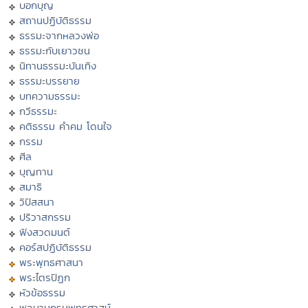
บอกบุญ
สถานปฏิบัติธรรม
ธรรมะจากหลวงพ่อ
ธรรมะกับเยาวชน
นิทานธรรมะบันเทิง
ธรรมะบรรยาย
บทความธรรมะ
กวีธรรมะ
คติธรรม คำคม โดนใจ
กรรม
ศีล
บุญทาน
สมาธิ
วิปัสสนา
ปริวาสกรรม
ฟังสวดมนต์
คอร์สปฏิบัติธรรม
พระพุทธศาสนา
พระไตรปิฏก
หัวข้อธรรม
พจนานุกรมพุทธศาสน์