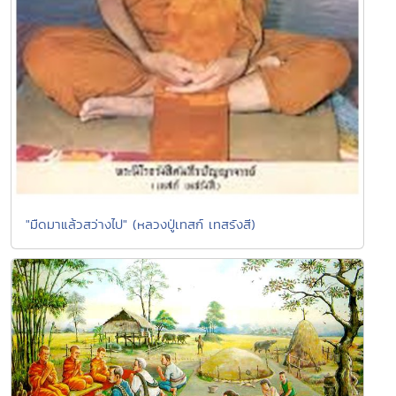
"มืดมาแล้วสว่างไป" (หลวงปู่เทสก์ เทสรังสี)