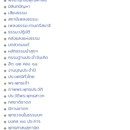
มิลินทปัญหา
เสียงธรรม
สถานีเพลงธรรมะ
เพลงธรรมะ/ดนตรีสมาธิ
ธรรมะปฏิบัติ
คลังแสงแห่งธรรม
บทสวดมนต์
หลักธรรมนำสุขฯ
กรรมฐานประจำวันเกิด
ฮีต ๑๒ คอง ๑๔
งานบุญประจำปี
ประเพณีทั่วไทย
พระพุทธเจ้า
ภาพพระพุทธประวัติ
ประวัติพระพุทธสาวก
ทศชาติชาดก
นิทานชาดก
พุทธวจนในธรรมบท
มงคล ๓๘ ประการ
พุทธศาสนสุภาษิต