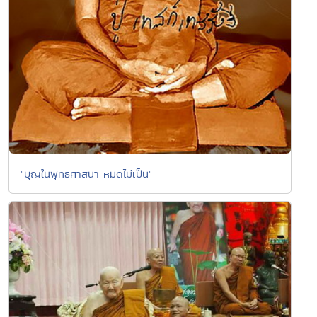
"บุญในพุทธศาสนา หมดไม่เป็น"