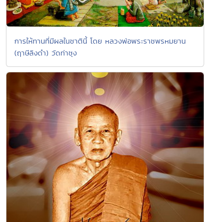
การให้ทานที่มีผลในชาตินี้ โดย หลวงพ่อพระราชพรหมยาน
(ฤาษีลิงดำ) วัดท่าซุง