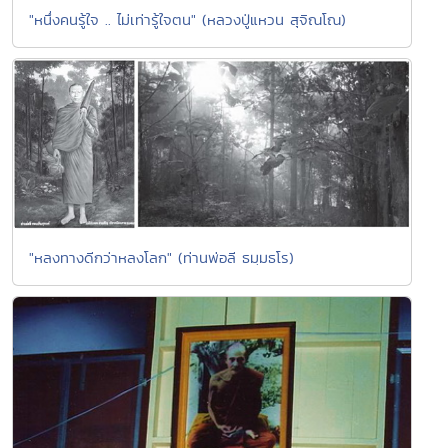
"หนึ่งคนรู้ใจ .. ไม่เท่ารู้ใจตน" (หลวงปู่แหวน สุจิณโณ)
"หลงทางดีกว่าหลงโลก" (ท่านพ่อลี ธมฺมธโร)