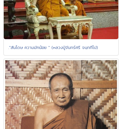
."สันโดษ ความมักน้อย " (หลวงปู่จันทร์ศรี จนฺททีโป)