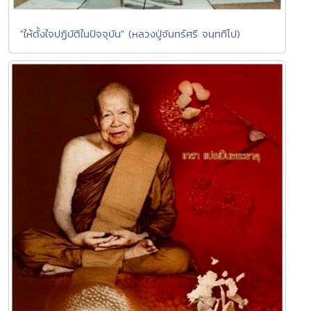
"ให้ตั้งใจปฏิบัติในปัจจุบัน" (หลวงปู่จันทร์ศรี จนฺททีโป)