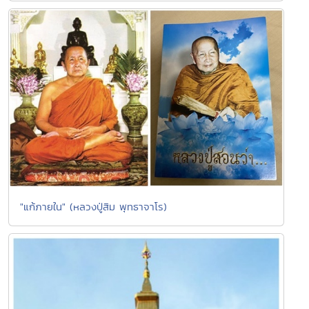
"แก้ภายใน" (หลวงปู่สิม พุทธาจาโร)