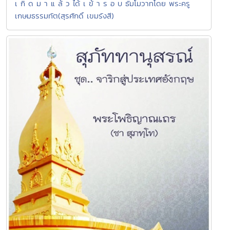
เ กิ ด ม า แ ล้ ว ได้ เ ข้ า ร อ บ ธัมโมวาทโดย พระครู
เกษมธรรมทัต(สุรศักดิ์ เขมรังสี)