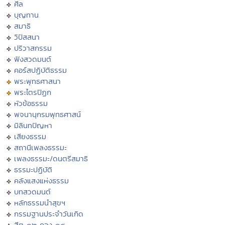
ศีล
บุญทาน
สมาธิ
วิปัสสนา
ปริวาสกรรม
ฟังสวดมนต์
คอร์สปฏิบัติธรรม
พระพุทธศาสนา
พระไตรปิฏก
หัวข้อธรรม
พจนานุกรมพุทธศาสน์
มิลินทปัญหา
เสียงธรรม
สถานีเพลงธรรมะ
เพลงธรรมะ/ดนตรีสมาธิ
ธรรมะปฏิบัติ
คลังแสงแห่งธรรม
บทสวดมนต์
หลักธรรมนำสุขฯ
กรรมฐานประจำวันเกิด
ฮีต ๑๒ คอง ๑๔