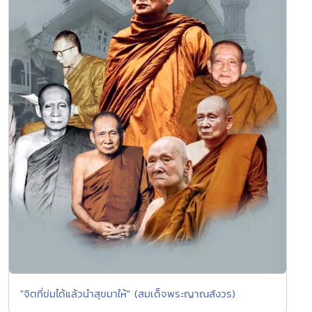
"จิตที่ข่มได้แล้วนำสุขมาให้" (สมเด็จพระญาณสังวร)