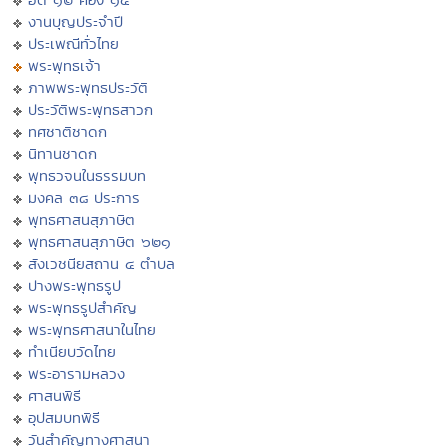
งานบุญประจำปี
ประเพณีทั่วไทย
พระพุทธเจ้า
ภาพพระพุทธประวัติ
ประวัติพระพุทธสาวก
ทศชาติชาดก
นิทานชาดก
พุทธวจนในธรรมบท
มงคล ๓๘ ประการ
พุทธศาสนสุภาษิต
พุทธศาสนสุภาษิต ๖๒๑
สังเวชนียสถาน ๔ ตำบล
ปางพระพุทธรูป
พระพุทธรูปสำคัญ
พระพุทธศาสนาในไทย
ทำเนียบวัดไทย
พระอารามหลวง
ศาสนพิธี
อุปสมบทพิธี
วันสำคัญทางศาสนา