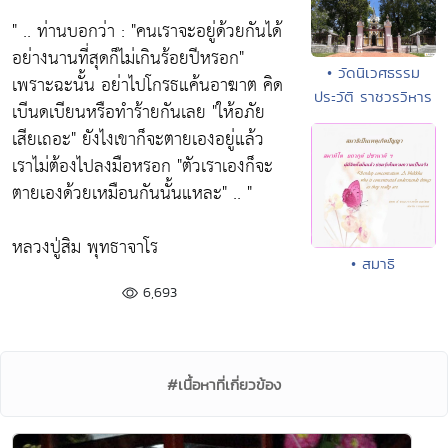
" .. ท่านบอกว่า :
"คนเราจะอยู่ด้วยกันได้
อย่างนานที่สุดก็ไม่เกินร้อยปีหรอก"
• วัดนิเวศธรรม
เพราะฉะนั้น อย่าไปโกรธแค้นอาฆาต คิด
ประวัติ ราชวรวิหาร
เบีนดเบียนหรือทำร้ายกันเลย
"ให้อภัย
เสียเถอะ"
ยังไงเขาก็จะตายเองอยู่แล้ว
เราไม่ต้องไปลงมือหรอก
"ตัวเราเองก็จะ
ตายเองด้วยเหมือนกันนั้นแหละ"
.. "
หลวงปู่สิม พุทธาจาโร
• สมาธิ
6,693
#เนื้อหาที่เกี่ยวข้อง