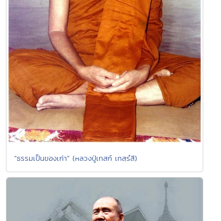
"ธรรมเป็นของเก่า" (หลวงปู่เทสก์ เทสฺรํสี)