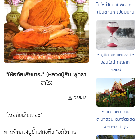
ไม่ใช่เป็นตามพิธี หรือ
เป็นตามทะเบียบบ้าน
• ศูนย์เผยแผ่ธรรมะ
ออนไลน์ กัณฑกะ
กลอน
"ให้อภัยเสียเถอะ" (หลวงปู่สิม พุทธา
จาโร)
วิริยะ12
• วัดวังผาแดง
"ให้อภัยเสียเถอะ"
ต.นาสวน อ.ศรีสวัสดิ์
จ.กาญจนบุรี
ทานที่หลวงปู่ย้ำเสมอคือ
"อภัยทาน"