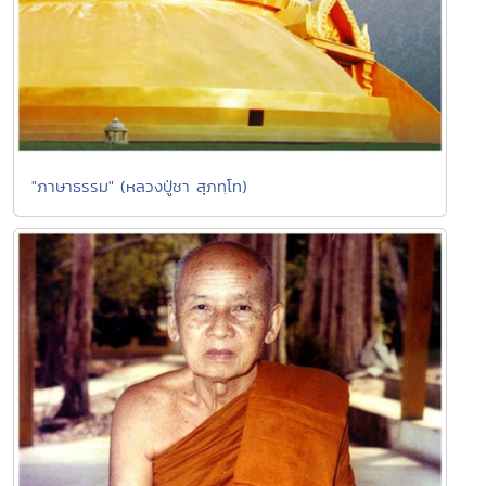
"ภาษาธรรม" (หลวงปู่ชา สุภทฺโท)