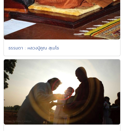
ธรรมดา : หลวงปู่คูณ สุเมโธ