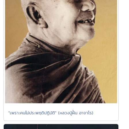
"เพราะคนไม่ประพฤติปฏิบัติ" (หลวงปู่ฝั้น อาจาโร)