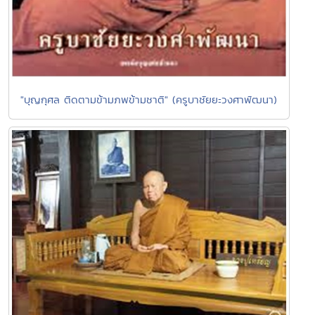
"บุญกุศล ติดตามข้ามภพข้ามชาติ" (ครูบาชัยยะวงศาพัฒนา)