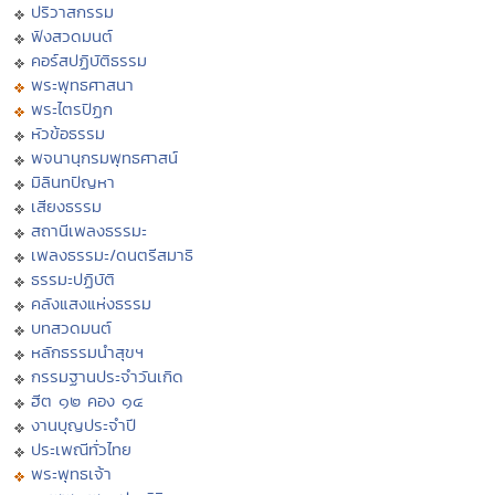
ปริวาสกรรม
ฟังสวดมนต์
คอร์สปฏิบัติธรรม
พระพุทธศาสนา
พระไตรปิฏก
หัวข้อธรรม
พจนานุกรมพุทธศาสน์
มิลินทปัญหา
เสียงธรรม
สถานีเพลงธรรมะ
เพลงธรรมะ/ดนตรีสมาธิ
ธรรมะปฏิบัติ
คลังแสงแห่งธรรม
บทสวดมนต์
หลักธรรมนำสุขฯ
กรรมฐานประจำวันเกิด
ฮีต ๑๒ คอง ๑๔
งานบุญประจำปี
ประเพณีทั่วไทย
พระพุทธเจ้า