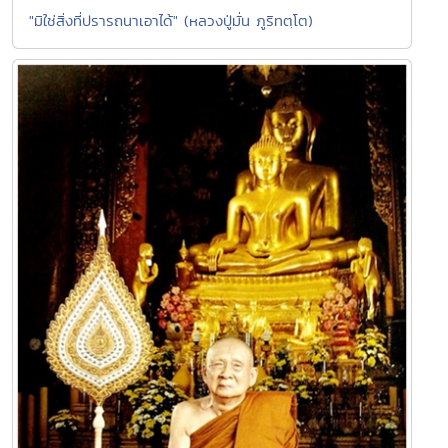
"มิใช่สิ่งที่ปรารถนาเอาได้" (หลวงปู่มั่น ภูริทตฺโต)