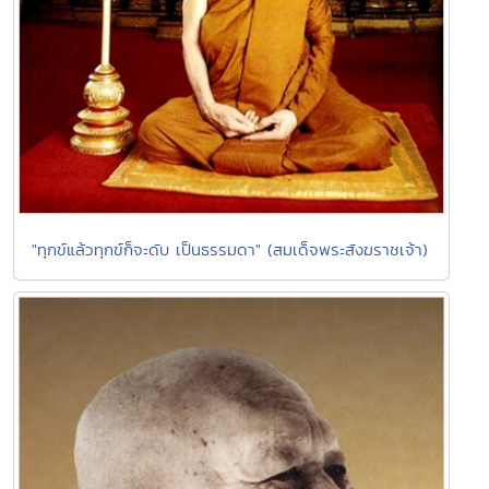
"ทุกข์แล้วทุกข์ก็จะดับ เป็นธรรมดา" (สมเด็จพระสังฆราชเจ้า)