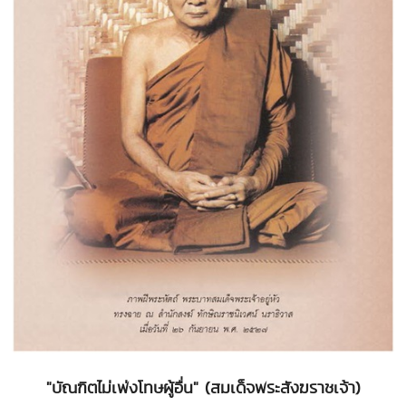
"บัณฑิตไม่เพ่งโทษผู้อื่น" (สมเด็จพระสังฆราชเจ้า)