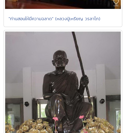
"ท่านสอนให้มึความฉลาด" (หลวงปู่เหรียญ วรลาโภ)