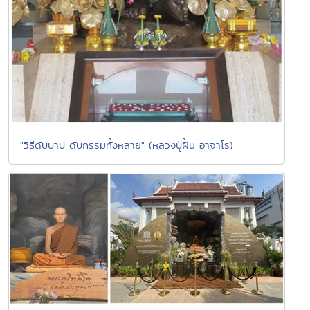
"วิธีดับบาป ดับกรรมทั้งหลาย" (หลวงปู่ฝั้น อาจาโร)