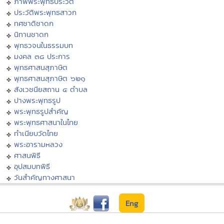
ภาพพระพุทธประวัติ
ประวัติพระพุทธสาวก
ทศชาติชาดก
นิทานชาดก
พุทธวจนในธรรมบท
มงคล ๓๘ ประการ
พุทธศาสนสุภาษิต
พุทธศาสนสุภาษิต ๖๒๑
สังเวชนียสถาน ๔ ตำบล
ปางพระพุทธรูป
พระพุทธรูปสำคัญ
พระพุทธศาสนาในไทย
ทำเนียบวัดไทย
พระอารามหลวง
ศาสนพิธี
อุปสมบทพิธี
วันสำคัญทางศาสนา
Eng