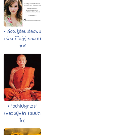
• ถึงจะรู้ร้อยเรื่องพัน
เรื่อง ก็ไม่สู้รู้เรื่องดับ
ทุกข์
• "อย่าไปผูกเวร"
(หลวงปู่หล้า เขมปัต
โต)