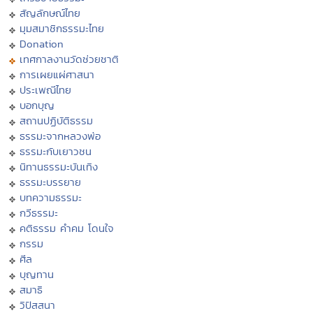
สัญลักษณ์ไทย
มุมสมาชิกธรรมะไทย
Donation
เทศกาลงานวัดช่วยชาติ
การเผยแผ่ศาสนา
ประเพณีไทย
บอกบุญ
สถานปฏิบัติธรรม
ธรรมะจากหลวงพ่อ
ธรรมะกับเยาวชน
นิทานธรรมะบันเทิง
ธรรมะบรรยาย
บทความธรรมะ
กวีธรรมะ
คติธรรม คำคม โดนใจ
กรรม
ศีล
บุญทาน
สมาธิ
วิปัสสนา