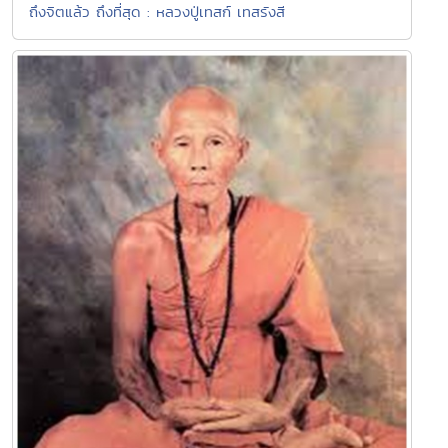
ถึงจิตแล้ว ถึงที่สุด : หลวงปู่เทสก์ เทสรังสี