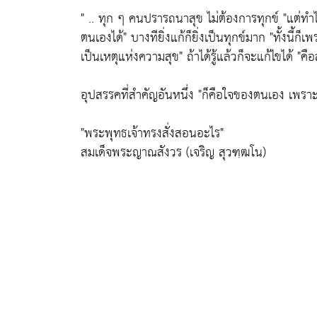
" .. ทุก ๆ คนปรารถนาสุข ไม่ต้องการทุกข์
"แต่ทำ
ตนเองได้"
บางทียิ่งแก้ก็ยิ่งเป็นทุกข์มาก
"ทั้งนี้ก็
เป็นเหตุแห่งความสุข"
ถ้าได้รู้แล้วก็จะแก้ไขได้
"คือ
อุปสรรคที่สำคัญอันหนึ่ง
"ก็คือใจของตนเอง เพรา
"พระพุทธเจ้าทรงสั่งสอนอะไร"
สมเด็จพระญาณสังวร (เจริญ สุวฑฺฒโน)