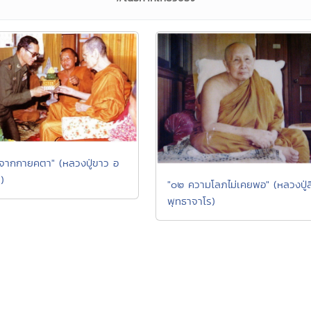
นีจากกายคตา" (หลวงปู่ขาว อ
)
"๐๒ ความโลภไม่เคยพอ" (หลวงปู่ส
พุทธาจาโร)