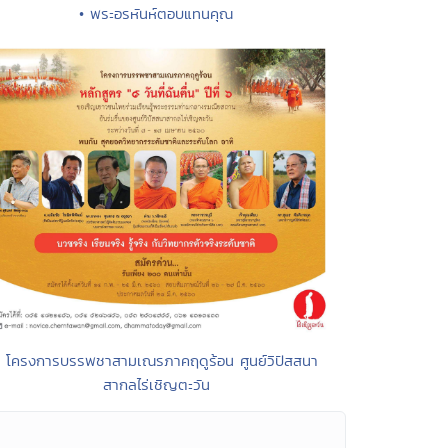
• พระอรหันห์ตอบแทนคุณ
• โครงการบรรพชาสามเณรภาคฤดูร้อน ศูนย์วิปัสสนา
สากลไร่เชิญตะวัน