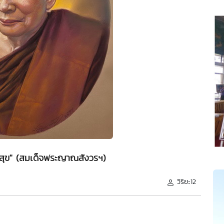
ุกข์สุข" (สมเด็จพระญาณสังวรฯ)
วิริยะ12