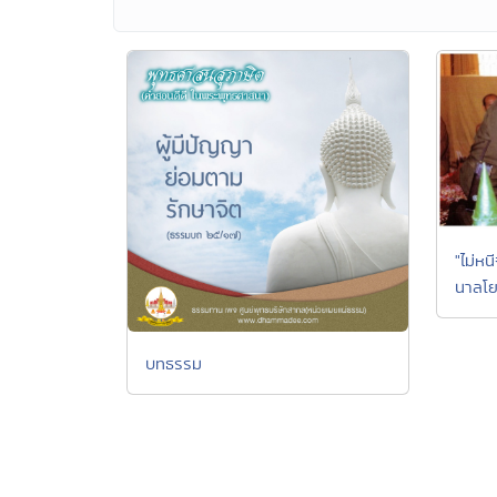
"ไม่ห
นาลโย
บทธรรม