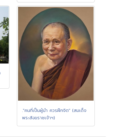
ท
."คนที่เป็นผู้นำ ควรฝึกจิต" (สมเด็จ
พระสังฆราชเจ้าฯ)