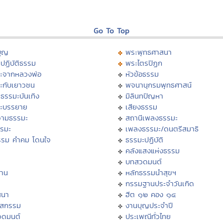
Go To Top
บุญ
พระพุทธศาสนา
ปฏิบัติธรรม
พระไตรปิฏก
ะจากหลวงพ่อ
หัวข้อธรรม
ะกับเยาวชน
พจนานุกรมพุทธศาสน์
ธรรมะบันเทิง
มิลินทปัญหา
ะบรรยาย
เสียงธรรม
ามธรรมะ
สถานีเพลงธรรมะ
รรมะ
เพลงธรรมะ/ดนตรีสมาธิ
รรม คำคม โดนใจ
ธรรมะปฏิบัติ
ม
คลังแสงแห่งธรรม
บทสวดมนต์
าน
หลักธรรมนำสุขฯ
กรรมฐานประจำวันเกิด
สนา
ฮีต ๑๒ คอง ๑๔
าสกรรม
งานบุญประจำปี
วดมนต์
ประเพณีทั่วไทย