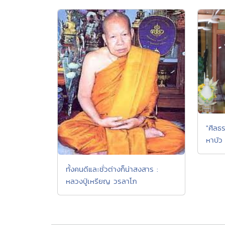
"ศีลธ
หาบัว
ทั้งคนดีและชั่วต่างก็น่าสงสาร :
หลวงปู่เหรียญ วรลาโภ