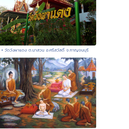
• วัดวังผาแดง ต.นาสวน อ.ศรีสวัสดิ์ จ.กาญจนบุรี