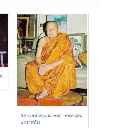
ิม
"เอาเวลาปัจจุบันนี้แหละ" (หลวงปู่สิม
พุทฺธาจาโร)