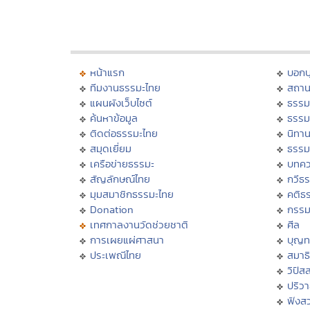
หน้าแรก
บอก
ทีมงานธรรมะไทย
สถาน
แผนผังเว็บไซต์
ธรรม
ค้นหาข้อมูล
ธรรม
ติดต่อธรรมะไทย
นิทาน
สมุดเยี่ยม
ธรรม
เครือข่ายธรรมะ
บทคว
สัญลักษณ์ไทย
กวีธ
มุมสมาชิกธรรมะไทย
คติธ
Donation
กรร
เทศกาลงานวัดช่วยชาติ
ศีล
การเผยแผ่ศาสนา
บุญท
ประเพณีไทย
สมาธิ
วิปัส
ปริว
ฟังส