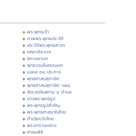
พระพุทธเจ้า
ภาพพระพุทธประวัติ
ประวัติพระพุทธสาวก
ทศชาติชาดก
นิทานชาดก
พุทธวจนในธรรมบท
มงคล ๓๘ ประการ
พุทธศาสนสุภาษิต
พุทธศาสนสุภาษิต ๖๒๑
สังเวชนียสถาน ๔ ตำบล
ปางพระพุทธรูป
พระพุทธรูปสำคัญ
พระพุทธศาสนาในไทย
ทำเนียบวัดไทย
พระอารามหลวง
ศาสนพิธี