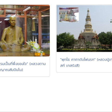
"พุทโธ คาถาดับไฟนรก" (หลวงปู่เ
รรมเป็นที่พึ่งของใจ" (หลวงตาม
สก์ เทสรังสี)
 ญาณสัมปันโน)