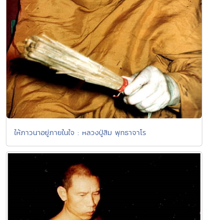
ให้ภาวนาอยู่ภายในใจ : หลวงปู่สิม พุทธาจาโร