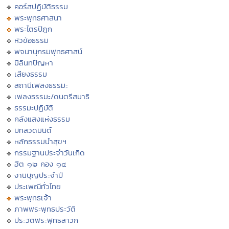
คอร์สปฏิบัติธรรม
พระพุทธศาสนา
พระไตรปิฏก
หัวข้อธรรม
พจนานุกรมพุทธศาสน์
มิลินทปัญหา
เสียงธรรม
สถานีเพลงธรรมะ
เพลงธรรมะ/ดนตรีสมาธิ
ธรรมะปฏิบัติ
คลังแสงแห่งธรรม
บทสวดมนต์
หลักธรรมนำสุขฯ
กรรมฐานประจำวันเกิด
ฮีต ๑๒ คอง ๑๔
งานบุญประจำปี
ประเพณีทั่วไทย
พระพุทธเจ้า
ภาพพระพุทธประวัติ
ประวัติพระพุทธสาวก