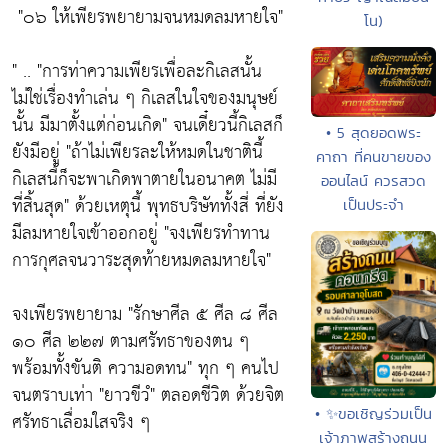
"๐๖ ให้เพียรพยายามจนหมดลมหายใจ"
โน)
" ..
"การท่าความเพียรเพื่อละกิเลสนั้น
ไม่ใช่เรื่องทำเล่น ๆ กิเลสในใจของมนุษย์
นั้น มีมาตั้งแต่ก่อนเกิด"
จนเดี๋ยวนี้กิเลสก็
• 5 สุดยอดพระ
ยังมีอยู่
"ถ้าไม่เพียรละให้หมดในชาตินี้
คาถา ที่คนขายของ
กิเลสนี้ก็จะพาเกิดพาตายในอนาคต ไม่มี
ออนไลน์ ควรสวด
ที่สิ้นสุด"
ด้วยเหตุนี้ พุทธบริษัททั้งสี่ ที่ยัง
เป็นประจำ
มีลมหายใจเข้าออกอยู่
"จงเพียรทำทาน
การกุศลจนวาระสุดท้ายหมดลมหายใจ"
จงเพียรพยายาม
"รักษาศีล ๕ ศีล ๘ ศีล
๑๐ ศีล ๒๒๗ ตามศรัทธาของตน ๆ
พร้อมทั้งขันติ ความอดทน"
ทุก ๆ คนไป
จนตราบเท่า
"ยาวขีวํ"
ตลอดชีวิต ด้วยจิต
• ✨ขอเชิญร่วมเป็น
ศรัทธาเลื่อมใสจริง ๆ
เจ้าภาพสร้างถนน