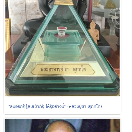
"ลมออกก็รู้ลมเข้าก็รู้ ให้รู้อย่างนี้" (หลวงปู่ชา สุภัทโท)