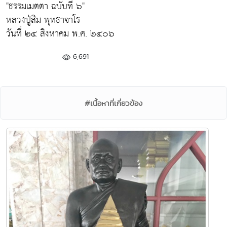
"ธรรมเมตตา ฉบับที่ ๖"
หลวงปู่สิม พุทธาจาโร
วันที่ ๒๔ สิงหาคม พ.ศ. ๒๔๐๖
6,691
#เนื้อหาที่เกี่ยวข้อง