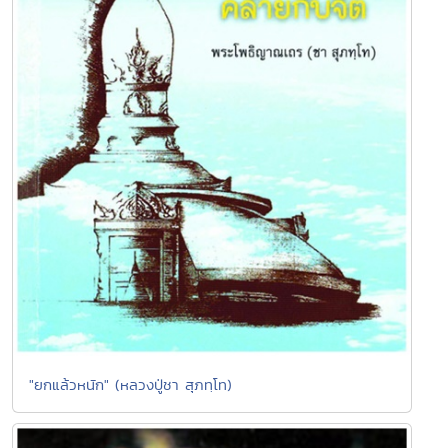
"ยกแล้วหนัก" (หลวงปู่ชา สุภทฺโท)