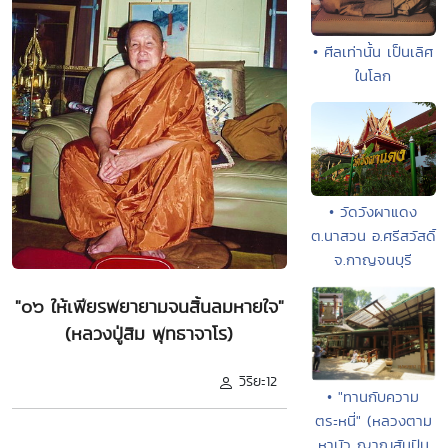
• ศีลเท่านั้น เป็นเลิศ
ในโลก
• วัดวังผาแดง
ต.นาสวน อ.ศรีสวัสดิ์
จ.กาญจนบุรี
"๐๖ ให้เพียรพยายามจนสิ้นลมหายใจ"
(หลวงปู่สิม พุทธาจาโร)
วิริยะ12
• "ทานกับความ
ตระหนี่" (หลวงตาม
หาบัว ญาณสัมปัน