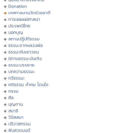
Donation
เทศกาลงานวัดช่วยชาติ
การเผยแผ่ศาสนา
ประเพณีไทย
บอกบุญ
สถานปฏิบัติธรรม
ธรรมะจากหลวงพ่อ
ธรรมะกับเยาวชน
นิทานธรรมะบันเทิง
ธรรมะบรรยาย
บทความธรรมะ
กวีธรรมะ
คติธรรม คำคม โดนใจ
กรรม
ศีล
บุญทาน
สมาธิ
วิปัสสนา
ปริวาสกรรม
ฟังสวดมนต์