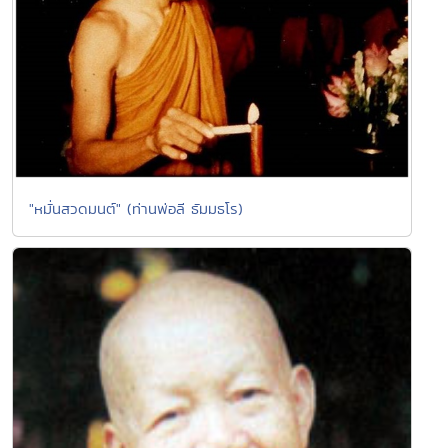
"หมั่นสวดมนต์" (ท่านพ่อลี ธัมมธโร)