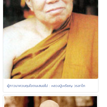
ผู้ภาวนาควบคุมใจตนเสมอไป : หลวงปู่เหรียญ วรลาโภ