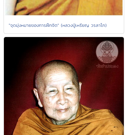
"จุดมุ่งหมายของการฝึกจิต" (หลวงปู่เหรียญ วรลาโภ)