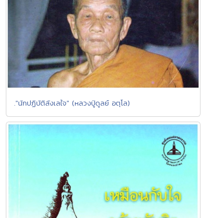
."นักปฏิบัติลังเลใจ" (หลวงปู่ดูลย์ อตุโล)