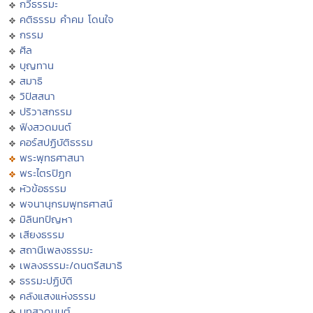
กวีธรรมะ
คติธรรม คำคม โดนใจ
กรรม
ศีล
บุญทาน
สมาธิ
วิปัสสนา
ปริวาสกรรม
ฟังสวดมนต์
คอร์สปฏิบัติธรรม
พระพุทธศาสนา
พระไตรปิฏก
หัวข้อธรรม
พจนานุกรมพุทธศาสน์
มิลินทปัญหา
เสียงธรรม
สถานีเพลงธรรมะ
เพลงธรรมะ/ดนตรีสมาธิ
ธรรมะปฏิบัติ
คลังแสงแห่งธรรม
บทสวดมนต์