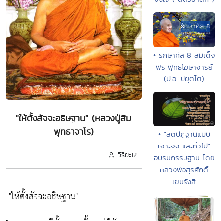
• รักษาศีล 8 สมเด็จ
พระพุทธโฆษาจารย์
(ป.อ. ปยุตฺโต)
"ให้ตั้งสัจจะอธิษฐาน" (หลวงปู่สิม
พุทธาจาโร)
• "สติปัฏฐานแบบ
เจาะจง และทั่วไป"
วิริยะ12
อบรมกรรมฐาน โดย
หลวงพ่อสุรศักดิ์
เขมรังสี
"ให้ตั้งสัจจะอธิษฐาน"