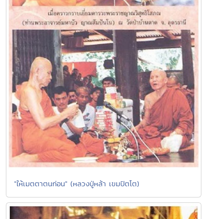
"ให้เมตตาตนก่อน" (หลวงปู่หล้า เขมปัตโต)