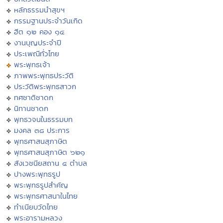
หลักธรรมนำสุขฯ
กรรมฐานประจำวันเกิด
ฮีต ๑๒ คอง ๑๔
งานบุญประจำปี
ประเพณีทั่วไทย
พระพุทธเจ้า
ภาพพระพุทธประวัติ
ประวัติพระพุทธสาวก
ทศชาติชาดก
นิทานชาดก
พุทธวจนในธรรมบท
มงคล ๓๘ ประการ
พุทธศาสนสุภาษิต
พุทธศาสนสุภาษิต ๖๒๑
สังเวชนียสถาน ๔ ตำบล
ปางพระพุทธรูป
พระพุทธรูปสำคัญ
พระพุทธศาสนาในไทย
ทำเนียบวัดไทย
พระอารามหลวง