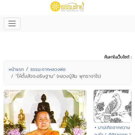
ค้นหาในเว็บไซต์ :
หน้าแรก
ธรรมะจากหลวงพ่อ
"ให้ตั้งสัจจะอธิษฐาน" (หลวงปู่สิม พุทธาจาโร)
• บาปเกิดจากความ
จงใจ ( ติติรชาดก )