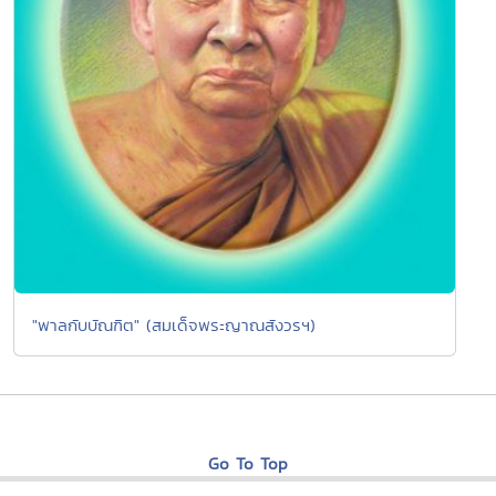
"พาลกับบัณฑิต" (สมเด็จพระญาณสังวรฯ)
Go To Top