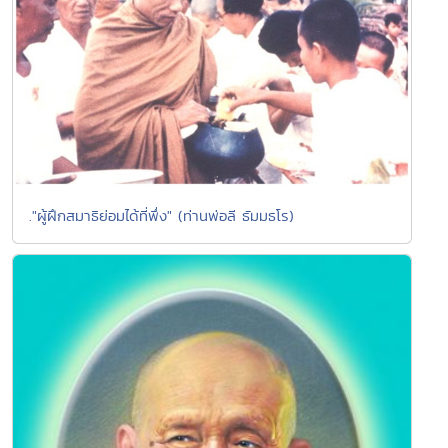
."ผู้ฝึกสมาธิย่อมได้ที่พึ่ง" (ท่านพ่อลี ธัมมธโร)