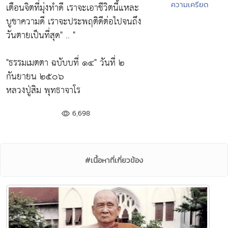
ความเครียด
เตือนจิตที่มุ่งทำดี เราจะเอาชีวิตนี้แหละ
บูชาความดี เราจะประพฤติดีต่อไปจนถึง
วันตายเป็นที่สุด"
.. "
"ธรรมเมตตา ฉบับบที่ ๑๔" วันที่ ๒
กันยายน ๒๕๐๖
หลวงปู่สิม พุทธาจาโร
6,698
#เนื้อหาที่เกี่ยวข้อง