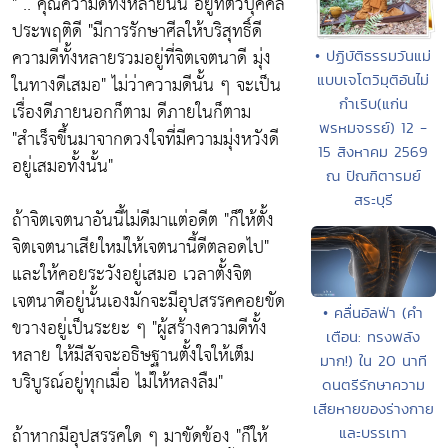
" .. คุณความดีทั้งหลายนั้น อยู่ที่ตัวบุคคล
ประพฤติดี
"มีการรักษาศีลให้บริสุทธิ์ดี
ความดีทั้งหลายรวมอยู่ที่จิตเจตนาดี มุ่ง
• ปฏิบัติธรรมวันแม่
ในทางดีเสมอ"
ไม่ว่าความดีนั้น ๆ จะเป็น
แบบเจโตวิมุติอันไม่
กำเริบ(แก่น
เรื่องดีภายนอกก็ตาม ดีภายในก็ตาม
พรหมจรรย์) 12 -
"สำเร็จขึ้นมาจากดวงใจที่มีความมุ่งหวังดี
15 สิงหาคม 2569
อยู่เสมอทั้งนั้น"
ณ ปัณฑิตารมย์
สระบุรี
ถ้าจิตเจตนาอันนี้ไม่ดีมาแต่อดีต
"ก็ให้ตั้ง
จิตเจตนาเสียใหม่ให้เจตนานี้ดีตลอดไป"
และให้คอยระวังอยู่เสมอ เวลาตั้งจิต
เจตนาดีอยู่นั้นเองมักจะมีอุปสรรคคอยขัด
• คลื่นอัลฟ่า (คำ
ขวางอยู่เป็นระยะ ๆ
"ผู้สร้างความดีทั้ง
เตือน: ทรงพลัง
หลาย ให้มีสัจจะอธิษฐานตั้งใจให้เต็ม
มาก!) ใน 20 นาที
บริบูรณ์อยู่ทุกเมื่อ ไม่ให้หลงลืม"
ดนตรีรักษาความ
เสียหายของร่างกาย
ถ้าหากมีอุปสรรคใด ๆ มาขัดข้อง
"ก็ให้
และบรรเทา