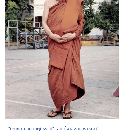
"บัณฑิต คือคนดีผู้มีธรรม" (สมเด็จพระสังฆราชเจ้า)