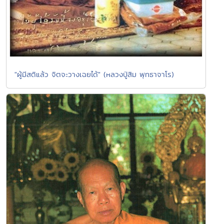
"ผู้มีสติแล้ว จิตจะวางเฉยได้" (หลวงปู่สิม พุทธาจาโร)