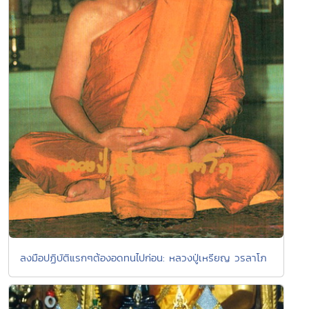
ลงมือปฏิบัติแรกๆต้องอดทนไปก่อน: หลวงปู่เหรียญ วรลาโภ