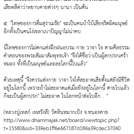
เสียดสีด่าว่าหยาบคายต่างๆ นานา เป็นต้น
๕.
"โทษของการดื่มสุราเมรัย"
จะเป็นคนบ้าใบ้เสียจริตผิดมนุษย์
อีกทั้งเป็นคนโง่เขลาเบาปัญญาไม่น่าคบ
นี่โทษของการไม่ตกแต่งฝึกฝนอบรม กาย วาจา ใจ ตามศีลธรรม
คำสอนของพระสัมมาสัมพุทธเจ้า
"จึงได้ชื่อว่าเป็นผู้สกปรกเศร้า
หมอง ทั้งที่เป็นมนุษย์และละโลกนี้ไปแล้ว"
ด้วยเหตุนี้
"จึงควรแต่งกาย วาจา ใจให้สะอาดเสียตั้งแต่ยังมีชีวิต
อยู่ในโลกนี้ เพราะถ้าไม่สะอาดแต่เมื่อยังอยู่ในโลกนี้ ตายไปแล้ว
ก็จะเป็นผู้สกปรก"
ไม่สะอาด ในโลกหน้าต่อไปอีก .. "
(หลวงปู่เทสก์ เทสรังสี) วัดหินหมากเป้ง จ.หนองคาย
http://www.dhammajak.net/board/viewtopic.php?
t=15580&sid=339eb1ff6e667187d184a39cdec37040