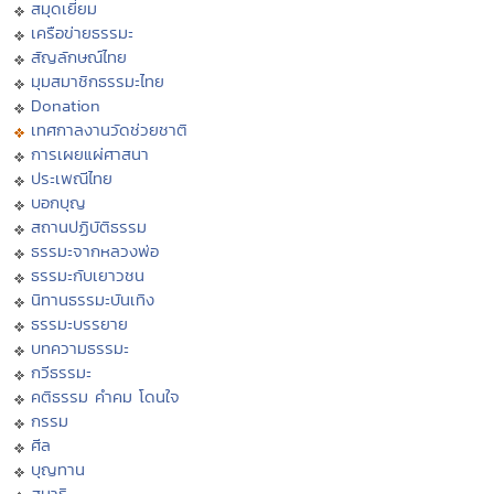
สมุดเยี่ยม
เครือข่ายธรรมะ
สัญลักษณ์ไทย
มุมสมาชิกธรรมะไทย
Donation
เทศกาลงานวัดช่วยชาติ
การเผยแผ่ศาสนา
ประเพณีไทย
บอกบุญ
สถานปฏิบัติธรรม
ธรรมะจากหลวงพ่อ
ธรรมะกับเยาวชน
นิทานธรรมะบันเทิง
ธรรมะบรรยาย
บทความธรรมะ
กวีธรรมะ
คติธรรม คำคม โดนใจ
กรรม
ศีล
บุญทาน
สมาธิ