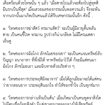
เดือดร้อนด้วยโทษนั้น ๆ แล้ว
"เมื่อตายไปแล้วจะต้องไปสู่ทุคติ
มีนรกเป็นที่สุด"
เมื่อเสวยผลของกรรมนั้นพอควรแล้ว จึงจะพ้น
จากนรกนั้นมาเกิดเป็นคนแล้วได้รับเศษกรรมนั้นอีก ดังนี้ ..
๑.
"โทษของการฆ่าสัตว์ ทรมานสัตว์"
จะเป็นผู้มีอายุสั้นพลัน
ตาย เป็นคนขี้โรค ทรมาน รูปร่างก็น่าเกลียด ไม่มีใครเมตตา
เอ็นดู
๒.
"โทษของการฉ้อโกง ลักขโมยของเขา"
จะเป็นคนจนทรัพย์อับ
ปัญญา อนาถาหา ที่พึ่งมิได้ หาทรัพย์มาไว้ได้ ก็จะมีแต่คนมา
ฉ้อโกง ลักขโมยเอา และฉิบหายด้วยภัยต่าง ๆ
๓.
"โทษของการประพฤติมิจฉาจาร"
เมื่อได้ลูกเมียมาจะได้แต่คน
ว่ายากสอนยาก ประพฤตินอกใจ ทำให้ชอกช้ำใจ เป็นทุกข์มาก
๔.
"โทษของการกล่าวเท็จเป็นต้น"
เมื่อเกิดมาเป็นคนพูดจาสิ่งใด
ไม่มีคนเชื่อถ้อยฟังคำ มีแต่เขาจะมาหลอกลวงให้เสียทรัพย์