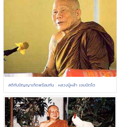
สติกับปัญญาเกิดพร้อมกัน : หลวงปู่หล้า เขมปัตโต