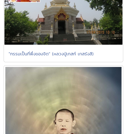
"กรรมเป็นที่พึ่งของจิต" (หลวงปู่เทสก์ เทสรังสี)