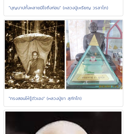
"บุญบาปทั้งหลายมีใจถึงก่อน" (หลวงปู่เหรียญ วรลาโภ)
"ทรงสอนให้รู้ตัวเอง" (หลวงปู่ชา สุภัทโท)