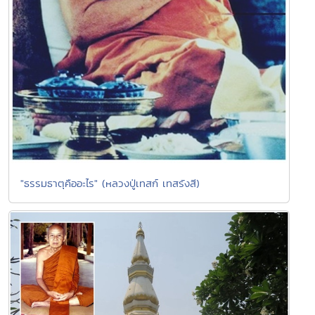
"ธรรมธาตุคืออะไร" (หลวงปู่เทสก์ เทสรังสี)