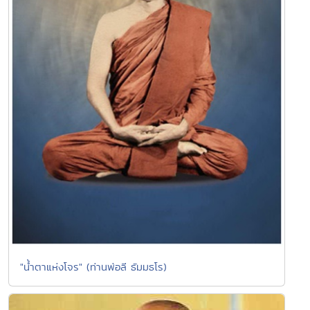
"น้ำตาแห่งโจร" (ท่านพ่อลี ธัมมธโร)