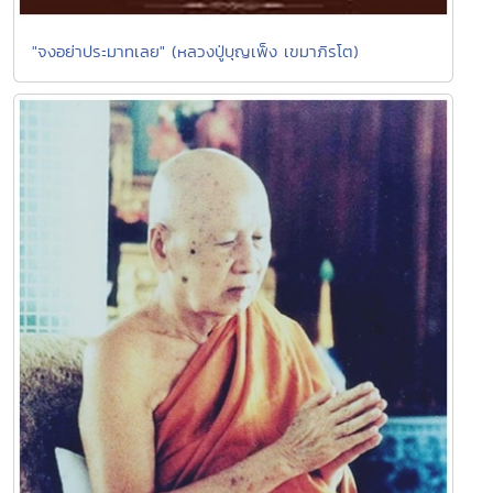
"จงอย่าประมาทเลย" (หลวงปู่บุญเพ็ง เขมาภิรโต)