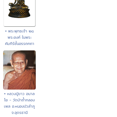
• พระพุทธเจ้า ๒๘
พระองค์ ในพระ
คัมภีร์ชั้นอรรถกถา
• หลวงปู่ขาว อนาล
โย - วัดป่าถ้ำกลอง
เพล อ.หนองบัวลำภู
จ.อุดรธานี