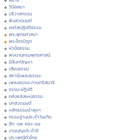
วิปัสสนา
ปริวาสกรรม
ฟังสวดมนต์
คอร์สปฏิบัติธรรม
พระพุทธศาสนา
พระไตรปิฏก
หัวข้อธรรม
พจนานุกรมพุทธศาสน์
มิลินทปัญหา
เสียงธรรม
สถานีเพลงธรรมะ
เพลงธรรมะ/ดนตรีสมาธิ
ธรรมะปฏิบัติ
คลังแสงแห่งธรรม
บทสวดมนต์
หลักธรรมนำสุขฯ
กรรมฐานประจำวันเกิด
ฮีต ๑๒ คอง ๑๔
งานบุญประจำปี
ประเพณีทั่วไทย