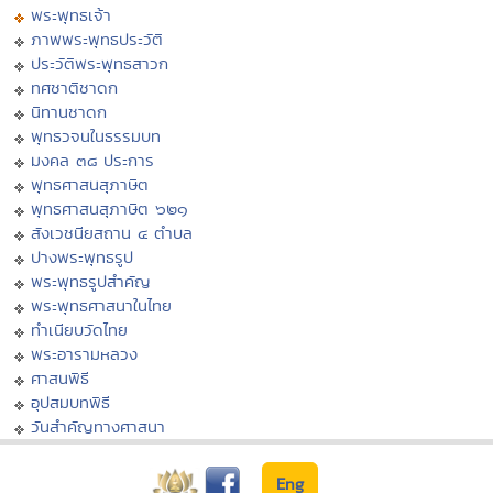
พระพุทธเจ้า
ภาพพระพุทธประวัติ
ประวัติพระพุทธสาวก
ทศชาติชาดก
นิทานชาดก
พุทธวจนในธรรมบท
มงคล ๓๘ ประการ
พุทธศาสนสุภาษิต
พุทธศาสนสุภาษิต ๖๒๑
สังเวชนียสถาน ๔ ตำบล
ปางพระพุทธรูป
พระพุทธรูปสำคัญ
พระพุทธศาสนาในไทย
ทำเนียบวัดไทย
พระอารามหลวง
ศาสนพิธี
อุปสมบทพิธี
วันสำคัญทางศาสนา
Eng