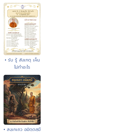
• รับ รู้ สังเกตุ เห็น
ไม่ทำอะไร
• สงฺเกเถว อมิตฺตสฺมึ