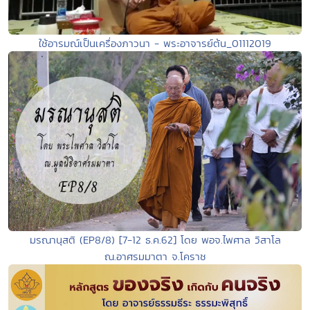
ใช้อารมณ์เป็นเครื่องภาวนา - พระอาจารย์ต้น_01112019
มรณานุสติ (EP8/8) [7-12 ธ.ค.62] โดย พอจ.ไพศาล วิสาโล
ณ.อาศรมมาตา จ.โคราช