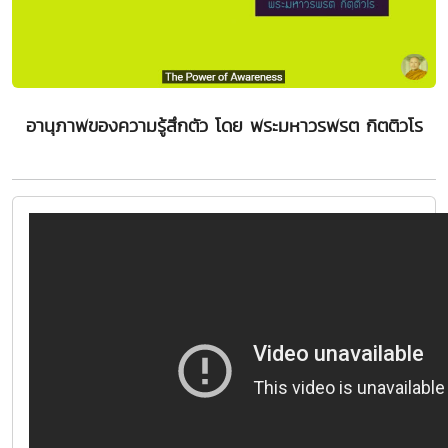
อานุภาพของความรู้สึกตัว โดย พระมหาวรพรต กิตติวโร