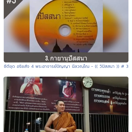
ซีดีชุด อริยสัจ 4 พระอาจารย์ปัญญา นีลวณฺโณ - (( วิปัสสนา )) # 3