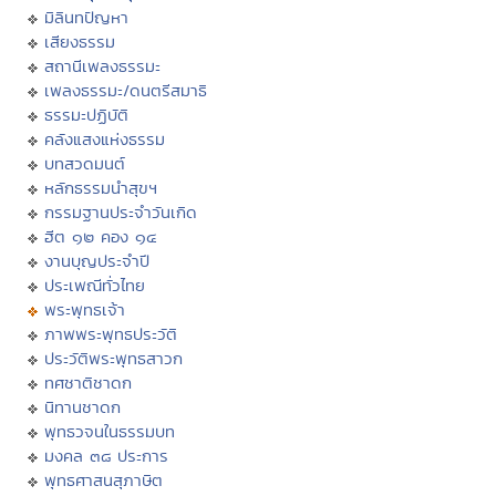
มิลินทปัญหา
เสียงธรรม
สถานีเพลงธรรมะ
เพลงธรรมะ/ดนตรีสมาธิ
ธรรมะปฏิบัติ
คลังแสงแห่งธรรม
บทสวดมนต์
หลักธรรมนำสุขฯ
กรรมฐานประจำวันเกิด
ฮีต ๑๒ คอง ๑๔
งานบุญประจำปี
ประเพณีทั่วไทย
พระพุทธเจ้า
ภาพพระพุทธประวัติ
ประวัติพระพุทธสาวก
ทศชาติชาดก
นิทานชาดก
พุทธวจนในธรรมบท
มงคล ๓๘ ประการ
พุทธศาสนสุภาษิต