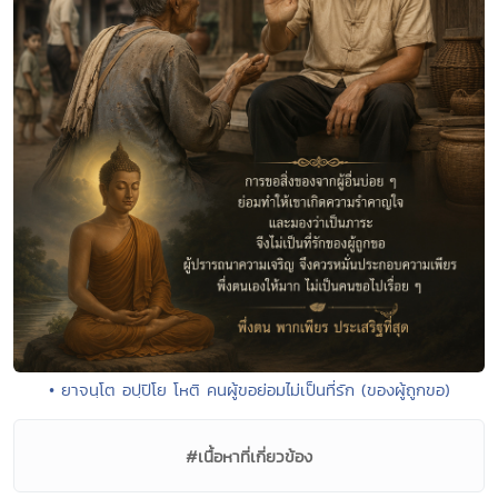
• ยาจนฺโต อปฺปิโย โหติ คนผู้ขอย่อมไม่เป็นที่รัก (ของผู้ถูกขอ)
#เนื้อหาที่เกี่ยวข้อง