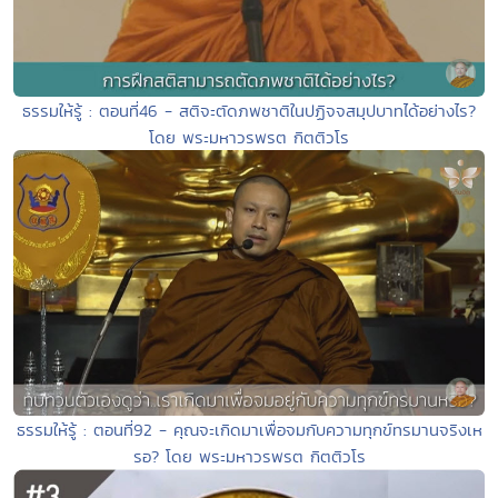
ธรรมให้รู้ : ตอนที่46 - สติจะตัดภพชาติในปฏิจจสมุปบาทได้อย่างไร?
โดย พระมหาวรพรต กิตติวโร
ธรรมให้รู้ : ตอนที่92 - คุณจะเกิดมาเพื่อจมกับความทุกข์ทรมานจริงเห
รอ? โดย พระมหาวรพรต กิตติวโร