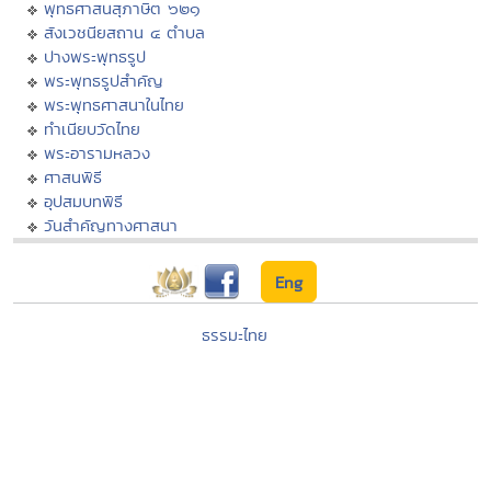
พุทธศาสนสุภาษิต ๖๒๑
สังเวชนียสถาน ๔ ตำบล
ปางพระพุทธรูป
พระพุทธรูปสำคัญ
พระพุทธศาสนาในไทย
ทำเนียบวัดไทย
พระอารามหลวง
ศาสนพิธี
อุปสมบทพิธี
วันสำคัญทางศาสนา
Eng
ธรรมะไทย