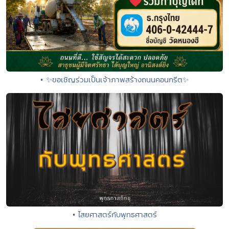
• ✨ขอเชิญร่วมเป็นเจ้าภาพสร้างถนนคอนกรีต✨
• ไสยศาสตร์กับพุทธศาสตร์