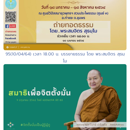
95(10/04/64) เวลา 18.00 น. บรรยายธรรม โดย พระสมจิตร สุธมฺ
โม