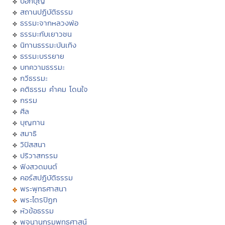
บอกบุญ
สถานปฏิบัติธรรม
ธรรมะจากหลวงพ่อ
ธรรมะกับเยาวชน
นิทานธรรมะบันเทิง
ธรรมะบรรยาย
บทความธรรมะ
กวีธรรมะ
คติธรรม คำคม โดนใจ
กรรม
ศีล
บุญทาน
สมาธิ
วิปัสสนา
ปริวาสกรรม
ฟังสวดมนต์
คอร์สปฏิบัติธรรม
พระพุทธศาสนา
พระไตรปิฏก
หัวข้อธรรม
พจนานุกรมพุทธศาสน์