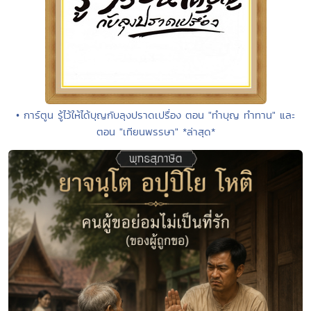
• การ์ตูน รู้ไว้ให้ได้บุญกับลุงปราดเปรื่อง ตอน "ทำบุญ ทำทาน" และ
ตอน "เทียนพรรษา" *ล่าสุด*